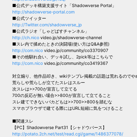
■公式デッキ構築支援サイト「Shadowverse Portal」
http://shadowverse-portal.com
■公式ツイッター
http://Twitter.com/shadowverse_jp
■公式ラジオ「しゃどばすチャンネル」
http://ch.nico
video.jp/shadowverse-channel
■スレ内で揉めたときの決闘場(使い方はQ&A参照)
http://com.nico
video.jp/community/co3370907
■その他馴れ合い、デッキ試し、2pick等はこちらで
http://com.nico
video.jp/community/co3419367
対立煽り、他作品叩き、wikiテンプレ掲載の話題は荒れるのでや
荒らしや荒らしが立てたスレはスルー
次スレは>>700が宣言して立てる
700の反応が無い場合>>800が宣言して立てること
スレ建てできないバカどもは>>700>>800を踏むな
スマホブラウザで建てる際にはURL短縮に気をつけること
■関連スレ
【PC】Shadowverse Part31【シャドウバース】
http://potato.2ch.net/test/read.cgi/game/1486377078/