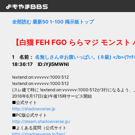
全部読む
最新50
1-100
掲示板トップ
【白猫 FEH FGO ららマジ モンスト
1 名前：
名無しさん＠お腹いっぱい。(８級) </b>(ﾜｯﾁｮｲ c9
18:36:17 ID:iYjI5MWNl
!extend:on:vvvvvv:1000:512
!extend:on:vvvvvv:1000:512
(スレ建て時に !extend:on:vvvvvv:1000:512が3行になる
2016年6月17日(金)午後15時サービス開始
■公式サイト
http://shadowverse.jp
■PC版公式サイト
http://steam.shadowverse.jp/
■よくある質問（公式サイト
http://shadowverse.jp/faq/