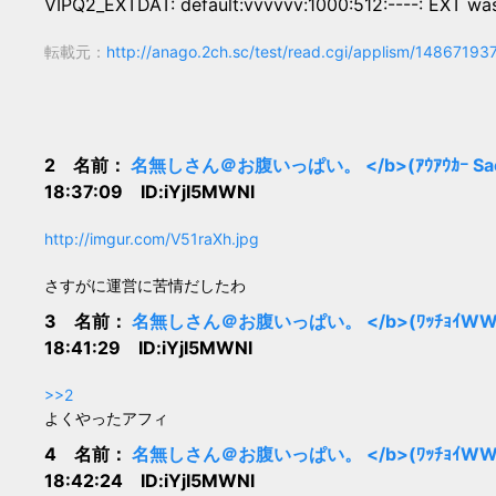
VIPQ2_EXTDAT: default:vvvvvv:1000:512:----: EXT wa
転載元：
http://anago.2ch.sc/test/read.cgi/applism/14867193
2 名前：
名無しさん＠お腹いっぱい。 </b>(ｱｳｱｳｶｰ Sae9-
18:37:09 ID:iYjI5MWNl
http://imgur.com/V51raXh.jpg
さすがに運営に苦情だしたわ
3 名前：
名無しさん＠お腹いっぱい。 </b>(ﾜｯﾁｮｲWW 6204
18:41:29 ID:iYjI5MWNl
>>2
よくやったアフィ
4 名前：
名無しさん＠お腹いっぱい。 </b>(ﾜｯﾁｮｲWW 3e8
18:42:24 ID:iYjI5MWNl