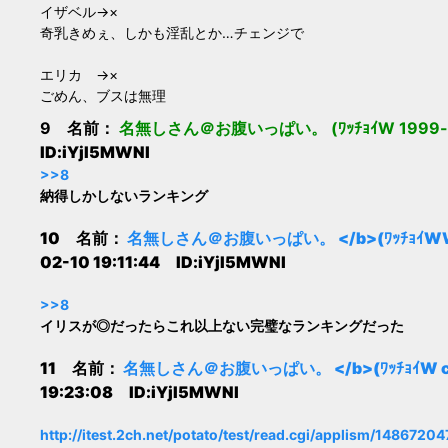
イザベル→×
奇乳きめぇ、しかも淫乱とか…チェンジで
エリカ →×
ごめん、ブスは無理
9 名前：
名無しさん＠お腹いっぱい。 (ﾜｯﾁｮｲW 1999-a31+
ID:iYjI5MWNl
>>8
納得しかしないランキング
10 名前：
名無しさん＠お腹いっぱい。 </b>(ﾜｯﾁｮｲWW b1e
02-10 19:11:44 ID:iYjI5MWNl
>>8
イリスが◎だったらこれ以上ない完璧なランキングだった
11 名前：
名無しさん＠お腹いっぱい。 </b>(ﾜｯﾁｮｲW cd41-
19:23:08 ID:iYjI5MWNl
http://itest.2ch.net/potato/test/read.cgi/applism/14867204