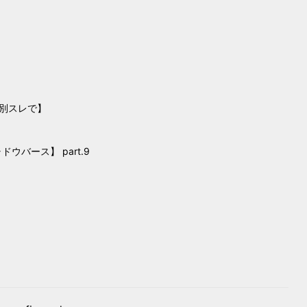
は別スレで】
ウバース】 part.9