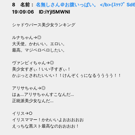
8 名前：
名無しさん＠お腹いっぱい。 </b>(ｽｯｯﾌﾟ Sd62-u
19:09:06 ID:iYjI5MWNl
シャドウバース美少女ランキング
ルナちゃん→◎
大天使。かわいい。エロい。
最高。マジペロペロしたい。
ヴァンピィちゃん→◎
美少女すぎぃ！いい子すぎぃ！
かぷっとされたいいい！！けんぞくぅになるうううう！！
アリサちゃん→◎
はぁ…アリサちゃんすこなんだ…
正統派美少女なんだ…
イリス→○
イリスママー！かわいいよおおおおお
えっちな黒スト最高なのおおおお！