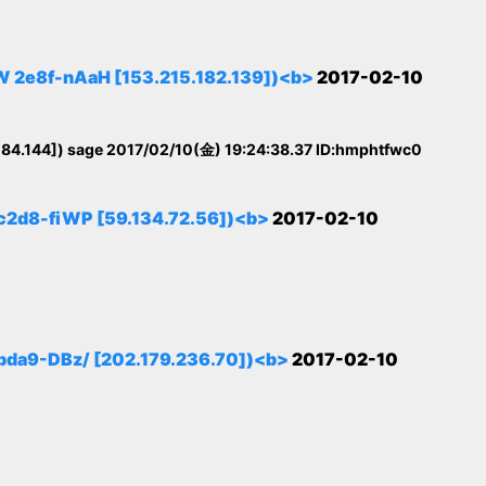
f-nAaH [153.215.182.139])<b>
2017-02-10
44]) sage 2017/02/10(金) 19:24:38.37 ID:hmphtfwc0
-fiWP [59.134.72.56])<b>
2017-02-10
-DBz/ [202.179.236.70])<b>
2017-02-10