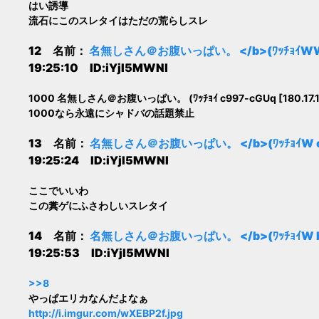
はい誘導
流石にこのスレタイはただの荒らしスレ
12 名前：
名無しさん＠お腹いっぱい。 </b>(ﾜｯﾁｮｲWW 2e8
19:25:10 ID:iYjI5MWNl
1000 名無しさん＠お腹いっぱい。 (ﾜｯﾁｮｲ c997-cGUq [180.17.184.1
1000なら永遠にシャドバの話題禁止
13 名前：
名無しさん＠お腹いっぱい。 </b>(ﾜｯﾁｮｲW c2d8
19:25:24 ID:iYjI5MWNl
ここでいいわ
この糞ゲにふさわしいスレタイ
14 名前：
名無しさん＠お腹いっぱい。 </b>(ﾜｯﾁｮｲW bda9
19:25:53 ID:iYjI5MWNl
>>8
やっぱエリカなんだよなぁ
http://i.imgur.com/wXEBP2f.jpg