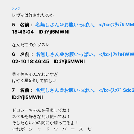
>>2
レヴィは許されたのか
5 名前：
名無しさん＠お腹いっぱい。 </b>(ﾌﾘｯﾃﾙ MMd6-L
18:46:04 ID:iYjI5MWNl
なんだこのクソスレ
6 名前：
名無しさん＠お腹いっぱい。 </b>(ﾜｯﾁｮｲWW b1e5
02-10 18:46:45 ID:iYjI5MWNl
菜々美ちゃんかわいすぎ
はやく星5出して欲しい
7 名前：
名無しさん＠お腹いっぱい。 </b>(ｽｯﾌﾟ Sdc2-u3
ID:iYjI5MWNl
ドロシーちゃんを召喚してね！
スペルを好きなだけ使ってね！
そしたらいつの間にか勝ってるよ！
それが シ ャ ド ウ バ ー ス だ