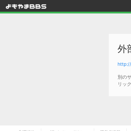
外
http:
別の
リッ