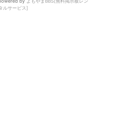
powered by
よもやまBBS[無料掲示板レン
タルサービス]