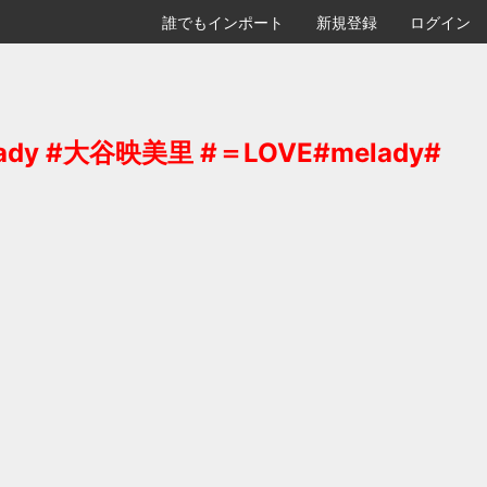
誰でもインポート
新規登録
ログイン
 #大谷映美里 #＝LOVE#melady#