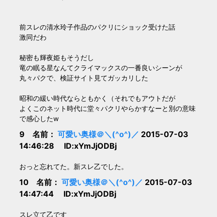
前スレの清水玲子作品のパクリにショック受けた話
激同だわ
秘密も輝夜姫もそうだし
竜の眠る星なんてクライマックスの一番良いシーンが
丸々パクで、検証サイト見てガッカリした
昭和の緩い時代ならともかく（それでもアウトだが
よくこのネット時代に堂々パクリやらかすなーと別の意味
で感心したw
9 名前：
可愛い奥様＠＼(^o^)／
2015-07-03
14:46:28 ID:xYmJjODBj
おっと忘れてた。新スレ乙でした。
10 名前：
可愛い奥様＠＼(^o^)／
2015-07-03
14:47:44 ID:xYmJjODBj
スレ立て乙です