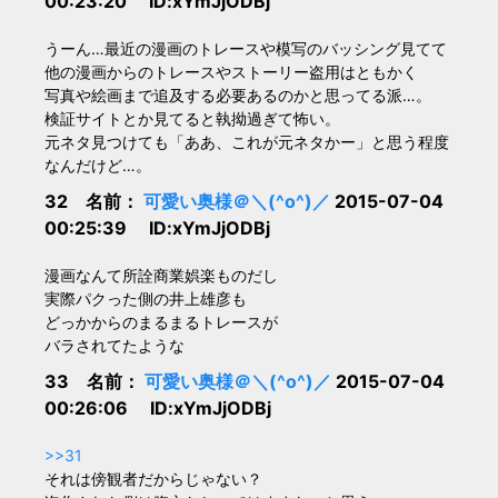
00:23:20 ID:xYmJjODBj
うーん…最近の漫画のトレースや模写のバッシング見てて
他の漫画からのトレースやストーリー盗用はともかく
写真や絵画まで追及する必要あるのかと思ってる派…。
検証サイトとか見てると執拗過ぎて怖い。
元ネタ見つけても「ああ、これが元ネタかー」と思う程度
なんだけど…。
32 名前：
可愛い奥様＠＼(^o^)／
2015-07-04
00:25:39 ID:xYmJjODBj
漫画なんて所詮商業娯楽ものだし
実際パクった側の井上雄彦も
どっかからのまるまるトレースが
バラされてたような
33 名前：
可愛い奥様＠＼(^o^)／
2015-07-04
00:26:06 ID:xYmJjODBj
>>31
それは傍観者だからじゃない？