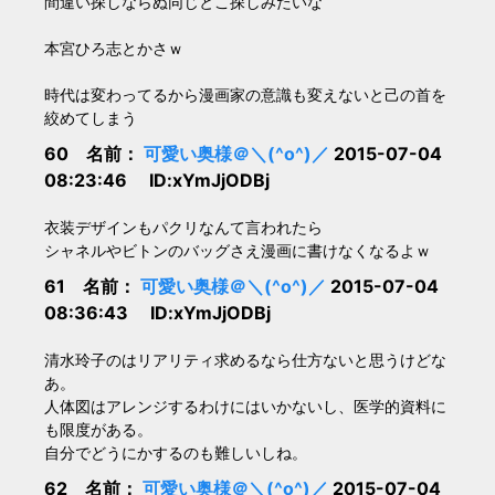
間違い探しならぬ同じとこ探しみたいな
本宮ひろ志とかさｗ
時代は変わってるから漫画家の意識も変えないと己の首を
絞めてしまう
60 名前：
可愛い奥様＠＼(^o^)／
2015-07-04
08:23:46 ID:xYmJjODBj
衣装デザインもパクリなんて言われたら
シャネルやビトンのバッグさえ漫画に書けなくなるよｗ
61 名前：
可愛い奥様＠＼(^o^)／
2015-07-04
08:36:43 ID:xYmJjODBj
清水玲子のはリアリティ求めるなら仕方ないと思うけどな
あ。
人体図はアレンジするわけにはいかないし、医学的資料に
も限度がある。
自分でどうにかするのも難しいしね。
62 名前：
可愛い奥様＠＼(^o^)／
2015-07-04