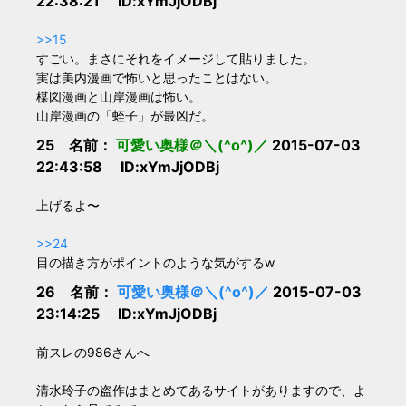
22:38:21 ID:xYmJjODBj
>>15
すごい。まさにそれをイメージして貼りました。
実は美内漫画で怖いと思ったことはない。
楳図漫画と山岸漫画は怖い。
山岸漫画の「蛭子」が最凶だ。
25 名前：
可愛い奥様＠＼(^o^)／
2015-07-03
22:43:58 ID:xYmJjODBj
上げるよ〜
>>24
目の描き方がポイントのような気がするw
26 名前：
可愛い奥様＠＼(^o^)／
2015-07-03
23:14:25 ID:xYmJjODBj
前スレの986さんへ
清水玲子の盗作はまとめてあるサイトがありますので、よ