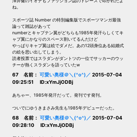
澤井健のイオナもファッション誌のトレースで叩かれたよ
ね。
スポーツ誌 Number の特別編集版でスポーツマンガ最強
論って雑誌があって
numberとキャプテン翼がどちらも1985年発汗らしくてキ
ャプ翼にかなりのスペース割いてるんだけど
やっぱりキャプ翼は絵でダメだ。あの12頭身位ある結婚式
の絵を思い出してしまう。
読者投票ではスラダンがダントツの一位でサッカーのウッ
チーが熱くスラダンを語っていたw
67 名前：
可愛い奥様＠＼(^o^)／
2015-07-04
09:25:51 ID:xYmJjODBj
あちゃー、1985年発汗だって。発刊です発刊。
ついでにゆうきまさみ先生も1985年デビューだった。
68 名前：
可愛い奥様＠＼(^o^)／
2015-07-04
09:28:10 ID:xYmJjODBj