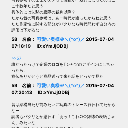
こ十数年だと思う
具体的には沈黙の艦隊の裁判以降？
だから昔の写真参考は、あー時代が違ったからねと思う
ただ作家性に関する部分がパクりなら時代問わず自分内の
評価は下がるなー
58 名前：
可愛い奥様＠＼(^o^)／
2015-07-04
07:18:19 ID:xYmJjODBj
>>57
誰だったっけ？企業のロゴをTシャツのデザインにしちゃ
ったら、
宣伝ありがとうと商品送って来た話をどっかで見た
59 名前：
可愛い奥様＠＼(^o^)／
2015-07-04
07:20:43 ID:xYmJjODBj
昔は結構当たり前みたいに写真のトレース行われてたから
なー
読者もパクリとか思わず「あっ！これ○○雑誌の表紙じゃ
ん」みたいな