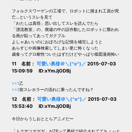
フォルクスワーゲンの工場で、ロボットに掴まれ工員が死
亡…というスレを見て
「わたしは真悟」思い出してスレを読んでたら
「漂流教室」の、廃墟の中の誤作動したロボットに襲われ
る画が貼ってあってガクブル
よしゃあいいのにおぼろげな記憶を補完しようと
あらすじや画像検索してしまい更に怖くなった
歳食ってグロ耐性ついたはずだけどやっぱり楳図漫画怖い
11 名前：
可愛い奥様＠＼(^o^)／
2015-07-03
15:09:59 ID:xYmJjODBj
>>1
乙
>>2
前スレホラーの流れに乗ったんですね？
12 名前：
可愛い奥様＠＼(^o^)／
2015-07-03
15:53:40 ID:xYmJjODBj
今日からうしおととらアニメだー
「トクサツガガガ」がZPって番組で紹介されててちょっと