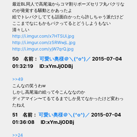
最近BL同人で高尾滋からコマ割りポーズセリフ丸パクリな
のが発覚する騒動とかあったよ
絵でトレパクしてても話面白かったら許しちゃう派だけど
ここまでなにもかもパクってるとどうしようもない
清々しい
http://i.imgur.com/x7HTSUi.jpg
http://i.imgur.com/z5RWwjL.jpg
http://i.imgur.com/yjW7qrQ.jpg
50 名前：
可愛い奥様＠＼(^o^)／
2015-07-04
01:32:19 ID:xYmJjODBj
>>49
こんなの笑うわw
しかし高尾滋の絵って今こんななのか
ディアマイン〜てるてるまでしか見てなかったけど変わっ
たねえ
51 名前：
可愛い奥様＠＼(^o^)／
2015-07-04
01:36:08 ID:xYmJjODBj
>>24