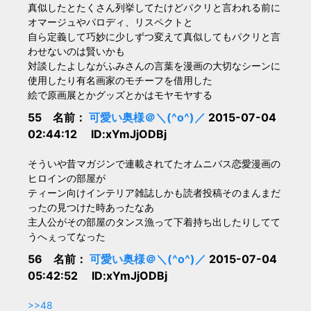
真似したとたくさん列挙してたけどパクリと言われる前に
オマージュやパロディ、リスペクトと
自ら定義して巧妙に少しずつ変えて真似してもパクリと言
わせないのは賢いかも
対談したよしながふみさんの言葉を漫画の大切なシーンに
使用したり有名画家のモチーフを借用した
絵で原画展とかグッズとかはモヤモヤする
55 名前：
可愛い奥様＠＼(^o^)／
2015-07-04
02:44:12 ID:xYmJjODBj
そういや昔マガジンで連載されてたオムニバス恋愛漫画の
ヒロインの部屋が
ティーン向けインテリア雑誌しかも読者投稿そのまんまだ
ったの見つけた時あったなあ
主人公がその部屋のタンス漁って下着持ち出したりしてて
うへぇってなった
56 名前：
可愛い奥様＠＼(^o^)／
2015-07-04
05:42:52 ID:xYmJjODBj
>>48