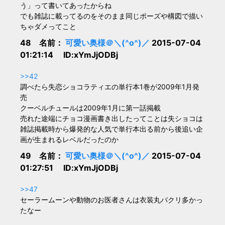
う」って書いてあったからね
でも雑誌に載ってるのをそのまま同じポーズや構図で描い
ちゃダメってこと
48 名前：
可愛い奥様＠＼(^o^)／
2015-07-04
01:21:14 ID:xYmJjODBj
>>42
調べたら失恋ショコラティエの単行本1巻が2009年1月発
売
クーベルチュールは2009年1月に第一話掲載
売れた途端にチョコ漫画書き出したってことは失ショコは
雑誌掲載時から爆発的な人気で単行本出る前から後追い企
画が生まれるレベルだったのか
49 名前：
可愛い奥様＠＼(^o^)／
2015-07-04
01:27:51 ID:xYmJjODBj
>>47
セーラームーンや動物のお医者さんは衣装丸パクリ多かっ
たなー