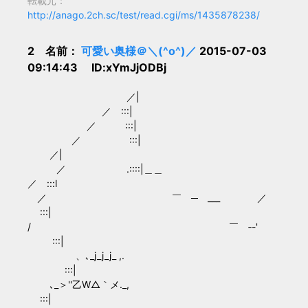
転載元：
http://anago.2ch.sc/test/read.cgi/ms/1435878238/
2 名前：
可愛い奥様＠＼(^o^)／
2015-07-03
09:14:43 ID:xYmJjODBj
／|
／ :::|
／ :::|
／ :::|
／|
／ .::::|＿＿
／ :::l
／ ￣ ─ ___ ／
:::|
/ ￣ ‐-'
:::|
、､_j_j_j_ ,.
:::|
､_＞''乙W△｀メ._,
:::|