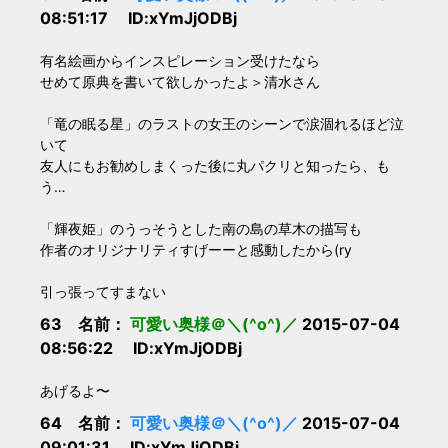
08:51:17 ID:xYmJjODBj
有名絵画からインスピレーション受けたなら
せめて原典を書いて欲しかったよ＞清水さん
「竜の眠る星」のラストの女王のシーンで涙涸れるほど泣
いて
友人にもお勧めしまくった後に丸パクリと知ったら、も
う…
「輝夜姫」のうっそうとした南の島の草木の描写も
作者のオリジナリティすげーーと感動したから(ry
引っ張ってすまない
63 名前：
可愛い奥様＠＼(^o^)／
2015-07-04
08:56:22 ID:xYmJjODBj
あげるよ〜
64 名前：
可愛い奥様＠＼(^o^)／
2015-07-04
09:01:31 ID:xYmJjODBj