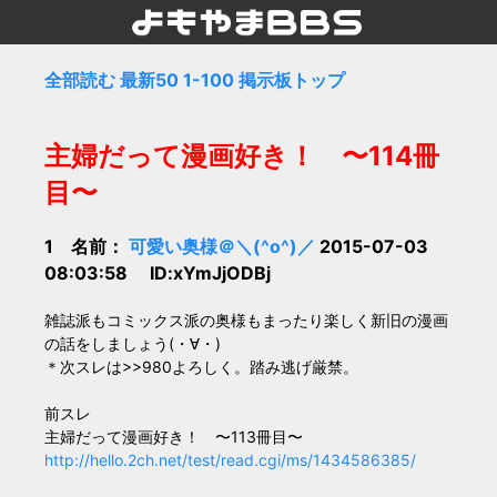
全部読む
最新50
1-100
掲示板トップ
主婦だって漫画好き！ 〜114冊
目〜
1 名前：
可愛い奥様＠＼(^o^)／
2015-07-03
08:03:58 ID:xYmJjODBj
雑誌派もコミックス派の奥様もまったり楽しく新旧の漫画
の話をしましょう(・∀・)
＊次スレは>>980よろしく。踏み逃げ厳禁。
前スレ
主婦だって漫画好き！ 〜113冊目〜
http://hello.2ch.net/test/read.cgi/ms/1434586385/