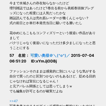
今まで水城さんの存在知らなかったけど
増刊雑誌ではあったけど1巻出る前から表紙巻頭抽プレグ
ッズになった程度には人気だったかな
雑誌読んでる人は売れ筋レーダーが働くんじゃない？
式の前日とか単行本発売当日に騒いでる層いたし
花ゆめにもこももコンフィズリーという後追い作品があり
まして
パクリじゃなく後追いになっただけ多少ましになったと思
うことにする
57 名前：
可愛い奥様＠＼(^o^)／
2015-07-04
06:51:20 ID:xYmJjODBj
ファッションそのままは感覚的に別にいいような気がする
自分で買ったのと区別つかないのもあるけど、貶める目的
じゃなければ宣伝になるじゃん！
と元アパレル関係としては思ってしまうｗ
でも編集が許可とるのが確実だよね
>>47
写真参考そのままがダメって感覚が一般的になったのはこ