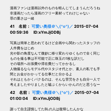
漫画ファンは漫画以外のものを軽んじてしまうんだろうね
非漫画だったら漫画のフリー素材ってわけじゃない
罪の重さは一緒
41 名前：
可愛い奥様＠＼(^o^)／
2015-07-04
00:59:36 ID:xYmJjODBj
写真は簡単と思われてるけど企画やら関わったスタッフの
人件費をはじめ
光や影の角度なんて微妙に移り変わりゆくもので全く同じ
ものを撮る事は不可能で正に珠玉の1枚な訳だし
その場所へ出張費や滞在費だってかかるし
人物撮るならモデル代やスタジオ代とか、素人の私でも手
間とお金がかかってる仕事だと分かるよ
それはともかくパクるのは、そんな苦労をさも自分一人で
考えましたやりましたと嘘ぶくからいかんのだと思うなー
42 名前：
可愛い奥様＠＼(^o^)／
2015-07-04
01:00:04 ID:xYmJjODBj
謝って自主謹慎してたBLの人は復帰したんかな