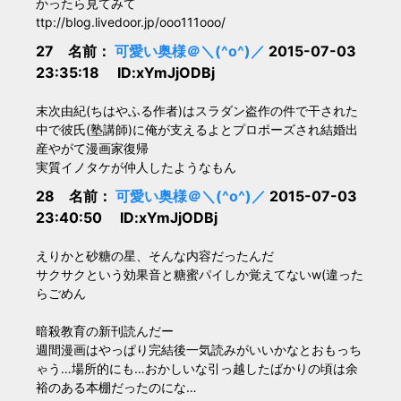
かったら見てみて
ttp://blog.livedoor.jp/ooo111ooo/
27 名前：
可愛い奥様＠＼(^o^)／
2015-07-03
23:35:18 ID:xYmJjODBj
末次由紀(ちはやふる作者)はスラダン盗作の件で干された
中で彼氏(塾講師)に俺が支えるよとプロポーズされ結婚出
産やがて漫画家復帰
実質イノタケが仲人したようなもん
28 名前：
可愛い奥様＠＼(^o^)／
2015-07-03
23:40:50 ID:xYmJjODBj
えりかと砂糖の星、そんな内容だったんだ
サクサクという効果音と糖蜜パイしか覚えてないw(違った
らごめん
暗殺教育の新刊読んだー
週間漫画はやっぱり完結後一気読みがいいかなとおもっち
ゃう…場所的にも…おかしいな引っ越したばかりの頃は余
裕のある本棚だったのにな…