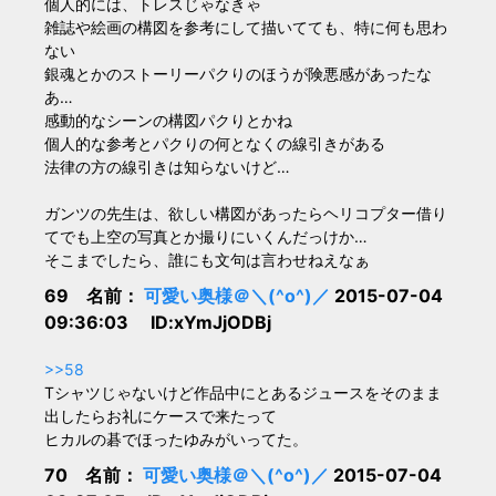
個人的には、トレスじゃなきゃ
雑誌や絵画の構図を参考にして描いてても、特に何も思わ
ない
銀魂とかのストーリーパクりのほうが険悪感があったな
あ…
感動的なシーンの構図パクりとかね
個人的な参考とパクりの何となくの線引きがある
法律の方の線引きは知らないけど…
ガンツの先生は、欲しい構図があったらヘリコプター借り
てでも上空の写真とか撮りにいくんだっけか…
そこまでしたら、誰にも文句は言わせねえなぁ
69 名前：
可愛い奥様＠＼(^o^)／
2015-07-04
09:36:03 ID:xYmJjODBj
>>58
Tシャツじゃないけど作品中にとあるジュースをそのまま
出したらお礼にケースで来たって
ヒカルの碁でほったゆみがいってた。
70 名前：
可愛い奥様＠＼(^o^)／
2015-07-04