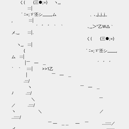
く( {三●;=} ヽ_,
:::|
´ ﾆ=;ゞ'丕シ_____,ム 、､_j_j_j_
, :::|
´ ﾞ ﾞ ` ｀ ､_,＞''乙W△｀
メ._, :::|.
く( {三●;=}
ヽ_, :::|
{ ´ ﾆ=;ゞ'丕シ_____,
ム :::|
|￣ ― ＿ ´ ﾞ ﾞ
` ｀ ::::| >>1乙
| ￣ ― ＿
.:::/
ヽ ￣ ― ＿
ﾉ .:::/
＼ ￣
／ .::::/
ヽ ＼ ／
..:::::/
￣ ― ＿＿ ― ￣ ...:::::／