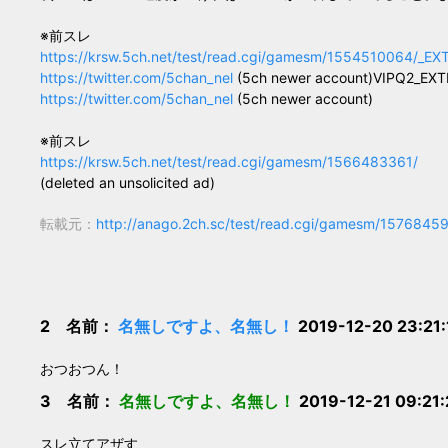
※前スレ
https://krsw.5ch.net/test/read.cgi/gamesm/1554510064/_EX
https://twitter.com/5chan_nel
(5ch newer account)VIPQ2_EXTDA
https://twitter.com/5chan_nel
(5ch newer account)
※前スレ
https://krsw.5ch.net/test/read.cgi/gamesm/1566483361/
(deleted an unsolicited ad)
転載元：
http://anago.2ch.sc/test/read.cgi/gamesm/1576845
2 名前：
名無しですよ、名無し！
2019-12-20 23:21
おつおつん！
3 名前：
名無しですよ、名無し！
2019-12-21 09:21
スレ立てアザす