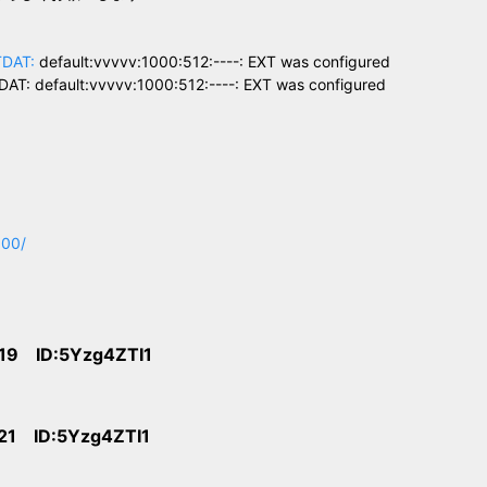
TDAT:
default:vvvvv:1000:512:----: EXT was configured
T: default:vvvvv:1000:512:----: EXT was configured
900/
:19 ID:5Yzg4ZTI1
:21 ID:5Yzg4ZTI1