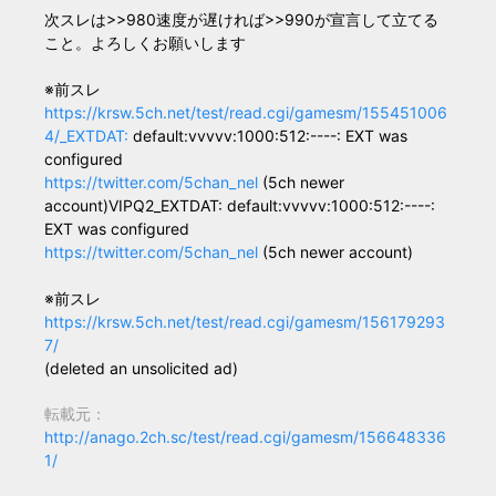
次スレは>>980速度が遅ければ>>990が宣言して立てる
こと。よろしくお願いします
※前スレ
https://krsw.5ch.net/test/read.cgi/gamesm/155451006
4/_EXTDAT:
default:vvvvv:1000:512:----: EXT was
configured
https://twitter.com/5chan_nel
(5ch newer
account)VIPQ2_EXTDAT: default:vvvvv:1000:512:----:
EXT was configured
https://twitter.com/5chan_nel
(5ch newer account)
※前スレ
https://krsw.5ch.net/test/read.cgi/gamesm/156179293
7/
(deleted an unsolicited ad)
転載元：
http://anago.2ch.sc/test/read.cgi/gamesm/156648336
1/