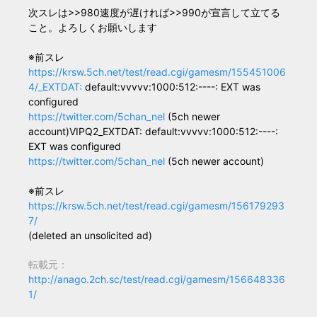
次スレは>>980速度が遅ければ>>990が宣言して立てる
こと。よろしくお願いします
※前スレ
https://krsw.5ch.net/test/read.cgi/gamesm/155451006
4/_EXTDAT:
default:vvvvv:1000:512:----: EXT was
configured
https://twitter.com/5chan_nel
(5ch newer
account)VIPQ2_EXTDAT: default:vvvvv:1000:512:----:
EXT was configured
https://twitter.com/5chan_nel
(5ch newer account)
※前スレ
https://krsw.5ch.net/test/read.cgi/gamesm/156179293
7/
(deleted an unsolicited ad)
転載元：
http://anago.2ch.sc/test/read.cgi/gamesm/156648336
1/