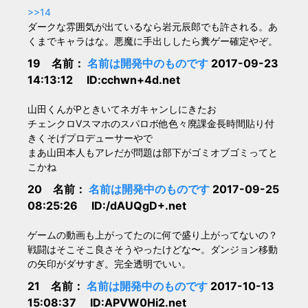
>>14
ダークな雰囲気が出ているなら岩元辰郎でも許される。あ
くまでキャラはな。悪魔に手出ししたら糞ゲー確定やぞ。
19 名前：
名前は開発中のものです
2017-09-23
14:13:12 ID:cchwn+4d.net
山田くんがPときいてネガキャンしにきたお
チェンクロVスマホのスパロボ他色々廃課金長時間貼り付
きくそげプロデューサーやで
まあ山田本人もアレだが問題は部下がゴミオブゴミってと
こかね
20 名前：
名前は開発中のものです
2017-09-25
08:25:26 ID:/dAUQgD+.net
ゲームの動画も上がってたのに何で盛り上がってないの？
戦闘はそこそこ良さそうやったけどな〜。ダンジョン移動
の矢印がダサすぎ。完全透明でいい。
21 名前：
名前は開発中のものです
2017-10-13
15:08:37 ID:APVW0Hi2.net