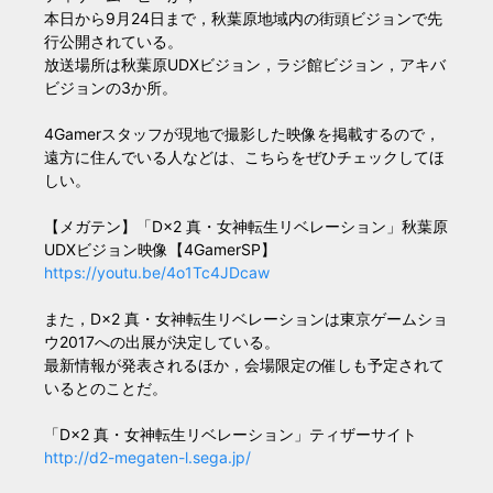
本日から9月24日まで，秋葉原地域内の街頭ビジョンで先
行公開されている。
放送場所は秋葉原UDXビジョン，ラジ館ビジョン，アキバ
ビジョンの3か所。
4Gamerスタッフが現地で撮影した映像を掲載するので，
遠方に住んでいる人などは、こちらをぜひチェックしてほ
しい。
【メガテン】「D×2 真・女神転生リベレーション」秋葉原
UDXビジョン映像【4GamerSP】
https://youtu.be/4o1Tc4JDcaw
また，D×2 真・女神転生リベレーションは東京ゲームショ
ウ2017への出展が決定している。
最新情報が発表されるほか，会場限定の催しも予定されて
いるとのことだ。
「D×2 真・女神転生リベレーション」ティザーサイト
http://d2-megaten-l.sega.jp/