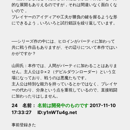
的な展開もありえるのですが，それは間違いなく面白くな
いので，
プレイヤーのアイディアや工夫が勝負の鍵を握るような形
にできるよう，いろいろと試行錯誤を繰り返しています。
──シリーズ作の中には、ヒロインがパーティに加わって
共に戦う作品もありますが、その辺りについて本作ではい
かがですか？
山田氏：本作では、人間がパーティに加わることはありま
せん。主人公はＤ×２（デビルダウンローダー）という立
場になっており、戦うのは悪魔たちです。
主人公は特別な能力を持っているとかではなく、プレイヤ
ーの代わり、分身という点を重視しているので、直接戦闘
に加わったりはしません。
24 名前：
名前は開発中のものです
2017-11-10
17:33:27 ID:y1nWTu4g.net
事前登録きた