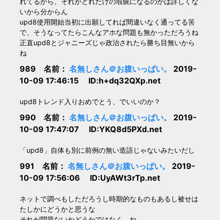
れてるから、それがどれだけの瑕疵になるのかは詳しくな
いから分からん
upd8使用開始当初に出願してれば間違いなく通ってる筈
で、そうなってたらこんなアホな問題も無かっただろうね
正直upd8とジャニーズじゃ政治されたら勝ち目無いから
ね
989 名前：
名無しさん＠お腹いっぱい。
2019-
10-09 17:46:15 ID:h+dq32QXp.net
upd8トレンド入りおめでとう、でいいのか？
990 名前：
名無しさん＠お腹いっぱい。
2019-
10-09 17:47:07 ID:YKQ8d5PXd.net
「upd8」自体も別に前例の無い造語じゃないみたいだし
991 名前：
名無しさん＠お腹いっぱい。
2019-
10-09 17:56:06 ID:UyAWt3rTp.net
ネットで調べもしただろうし時期的なものもあるし被せは
たしかにどうかと思うな
それが問題ないかどうかではなく、ね