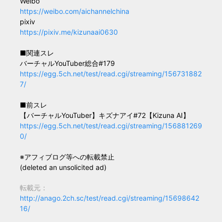
Weibo
https://weibo.com/aichannelchina
pixiv
https://pixiv.me/kizunaai0630
■関連スレ
バーチャルYouTuber総合#179
https://egg.5ch.net/test/read.cgi/streaming/156731882
7/
■前スレ
【バーチャルYouTuber】キズナアイ#72【Kizuna AI】
https://egg.5ch.net/test/read.cgi/streaming/156881269
0/
※アフィブログ等への転載禁止
(deleted an unsolicited ad)
転載元：
http://anago.2ch.sc/test/read.cgi/streaming/15698642
16/