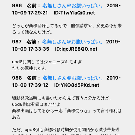
986 名前：
名無しさん＠お腹いっぱい。
2019-
10-09 17:29:21 ID:TfwYIaQi0.net
どっちが商標登録してるかで、賠償請求や、変更命令が来
るって話なんだけど。
987 名前：
名無しさん＠お腹いっぱい。
2019-
10-09 17:33:35 ID:iqcJRE8Q0.net
upd8に関してはジャニーズキモすぎ
ただの泥棒じゃん
988 名前：
名無しさん＠お腹いっぱい。
2019-
10-09 17:39:12 ID:YKQ8d5PXd.net
騒動発覚当時にも書いたから見て貰うと分かるけど、
upd8側は登録はまだだよ
商標出願はしてるから一応「商標使うな」って言う権利は
ある
ただ、upd8側も商標出願時期が使用開始から滅茶苦茶遅