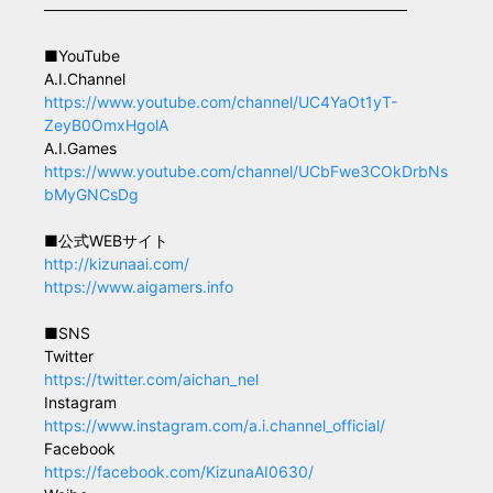
─────────────────────────────────
■YouTube
A.I.Channel
https://www.youtube.com/channel/UC4YaOt1yT-
ZeyB0OmxHgolA
A.I.Games
https://www.youtube.com/channel/UCbFwe3COkDrbNs
bMyGNCsDg
■公式WEBサイト
http://kizunaai.com/
https://www.aigamers.info
■SNS
Twitter
https://twitter.com/aichan_nel
Instagram
https://www.instagram.com/a.i.channel_official/
Facebook
https://facebook.com/KizunaAI0630/