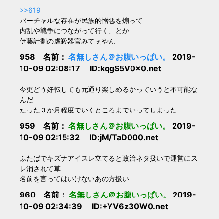
>>619
バーチャルな存在が民族的憎悪を煽って
内乱や戦争につながって行く、とか
伊藤計劃の虐殺器官みてぇやん
958 名前：
名無しさん＠お腹いっぱい。
2019-
10-09 02:08:17 ID:kqgS5V0x0.net
今更どう好転しても元通り楽しめるかっていうと不可能な
んだ
たった３か月程度でいくところまでいってしまった
959 名前：
名無しさん＠お腹いっぱい。
2019-
10-09 02:15:32 ID:jM/TaD000.net
ふたばでキズナアイスレ立てると政治ネタ扱いで運営にス
レ消されて草
名前を言ってはいけないあの方扱い
960 名前：
名無しさん＠お腹いっぱい。
2019-
10-09 02:34:39 ID:+YV6z30W0.net