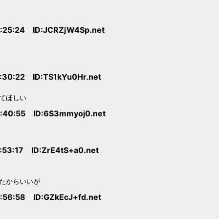
6:25:24 ID:JCRZjW4Sp.net
:30:22 ID:TS1kYu0Hr.net
てほしい
6:40:55 ID:6S3mmyoj0.net
:53:17 ID:ZrE4tS+a0.net
たからいいが
:56:58 ID:GZkEcJ+fd.net