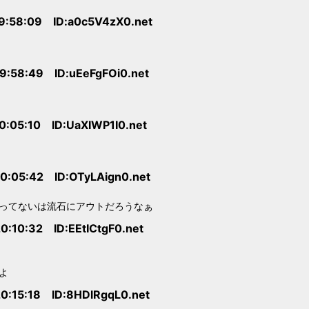
19:58:09 ID:a0c5V4zX0.net
19:58:49 ID:uEeFgFOi0.net
0:05:10 ID:UaXIWP1I0.net
20:05:42 ID:OTyLAign0.net
ってないは流石にアウトだろうなぁ
0:10:32 ID:EEtICtgF0.net
よ
20:15:18 ID:8HDlRgqL0.net