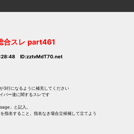
レ part461
:28:48 ID:zztvMdT70.net
0:512）が3行になるように補充してください
イバー達に関するスレです
sage」と記入。
人を指名すること。指名なき場合立候補して立てよう