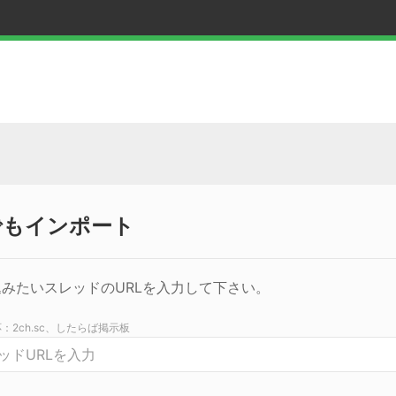
でもインポート
みたいスレッドのURLを入力して下さい。
：2ch.sc、したらば掲示板