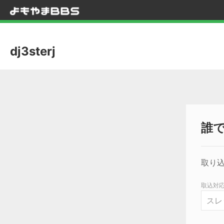
dj3sterj
誰
取り込
取込対応