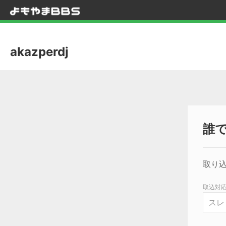
akazperdj
誰
取り込
取込対応