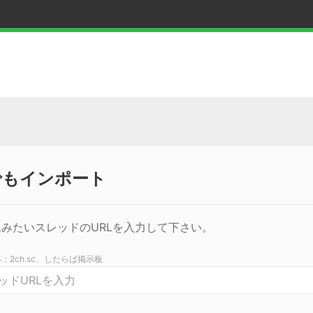
でもインポート
みたいスレッドのURLを入力して下さい。
：2ch.sc、したらば掲示板