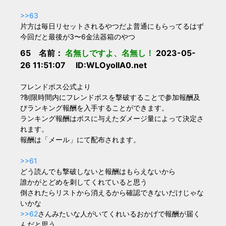
>>63
片方は毎日リセットされるやつだよ普通にもらってるはず
今回だと最後が3〜6金法器箱のやつ
65 名前：
名無しですよ、名無し！
2023-05-
26 11:51:07 ID:WLOyolIA0.net
フレンドボス公式より
?制限時間内にフレンドボスを撃破することで参加報酬及
びランキング報酬を入手することができます。
ランキング報酬はボスに与えたダメージ量によって決定さ
れます。
報酬は「メール」にて配布されます。
>>61
どう読んでも撃破しないと報酬はもらえないから
誰かがとどめを刺してくれていると思う
倒されたらリストから消えるから確認できないだけじゃな
いかな
>>62
さんみたいな人がいてくれいるおかげで報酬が届く
んだと思う