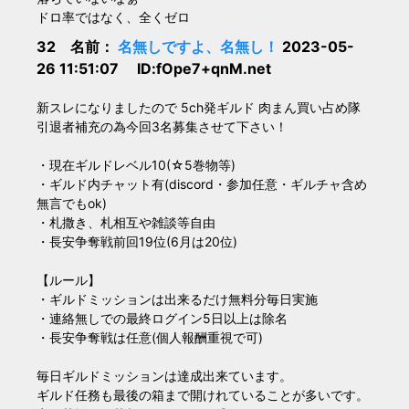
ドロ率ではなく、全くゼロ
32 名前：
名無しですよ、名無し！
2023-05-
26 11:51:07 ID:fOpe7+qnM.net
新スレになりましたので 5ch発ギルド 肉まん買い占め隊
引退者補充の為今回3名募集させて下さい！
・現在ギルドレベル10(☆5巻物等)
・ギルド内チャット有(discord・参加任意・ギルチャ含め
無言でもok)
・札撒き、札相互や雑談等自由
・長安争奪戦前回19位(6月は20位)
【ルール】
・ギルドミッションは出来るだけ無料分毎日実施
・連絡無しでの最終ログイン5日以上は除名
・長安争奪戦は任意(個人報酬重視で可)
毎日ギルドミッションは達成出来ています。
ギルド任務も最後の箱まで開けれていることが多いです。