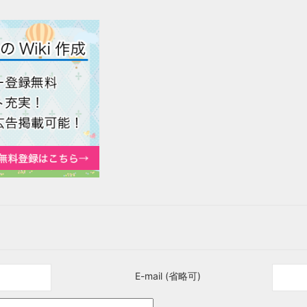
E-mail (省略可)