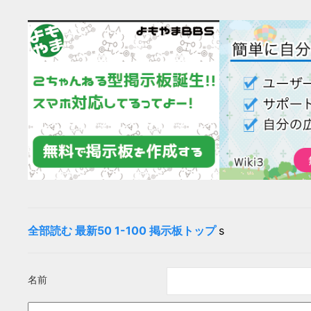
全部読む
最新50
1-100
掲示板トップ
s
名前