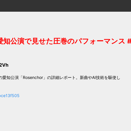
chor」愛知公演で見せた圧巻のパフォーマンス #
2Vh
の愛知公演「Rosenchor」の詳細レポート。新曲やAI技術を駆使し
8bce13f505