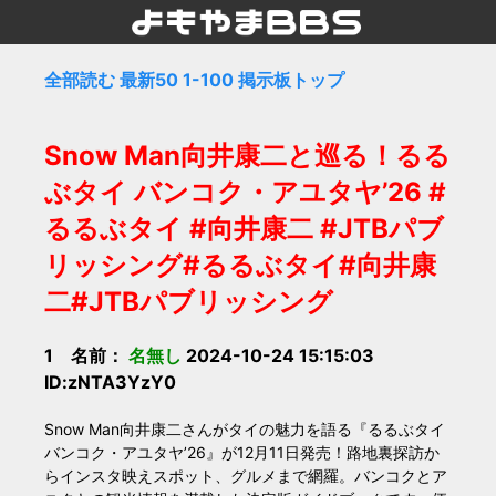
全部読む
最新50
1-100
掲示板トップ
Snow Man向井康二と巡る！るる
ぶタイ バンコク・アユタヤ’26 #
るるぶタイ #向井康二 #JTBパブ
リッシング#るるぶタイ#向井康
二#JTBパブリッシング
1 名前：
名無し
2024-10-24 15:15:03
ID:zNTA3YzY0
Snow Man向井康二さんがタイの魅力を語る『るるぶタイ
バンコク・アユタヤ’26』が12月11日発売！路地裏探訪か
らインスタ映えスポット、グルメまで網羅。バンコクとア