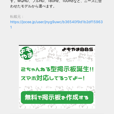
す。WQHD、フルHD、180Hz、100Hzなど、ニーズに合
わせたモデルから選べます。
転載元：
https://jocee.jp/user/jnyg9uwc/b36540f9d1b2df15963
1