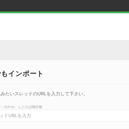
でもインポート
みたいスレッドのURLを入力して下さい。
：2ch.sc、したらば掲示板