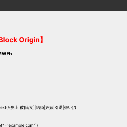
ck Origin】
yMWFh
:has-text(/(炎上|彼[氏女]|結婚|妊娠|引退|嫌い)/)
ef*="example.com"])