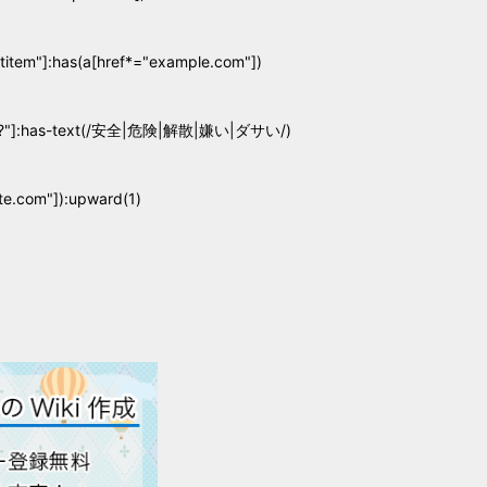
stitem"]:has(a[href*="example.com"])
arch?"]:has-text(/安全|危険|解散|嫌い|ダサい/)
e.com"]):upward(1)