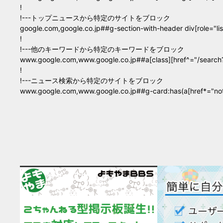
!
!---トップニュースから特定のサイトをブロック
google.com,google.co.jp##g-section-with-header div[role="li
!
!---他のキーワードから特定のキーワードをブロック
www.google.com,www.google.co.jp##a[class][href^="/se
!
!---ニュース検索から特定のサイトをブロック
www.google.com,www.google.co.jp##g-card:has(a[href*="not