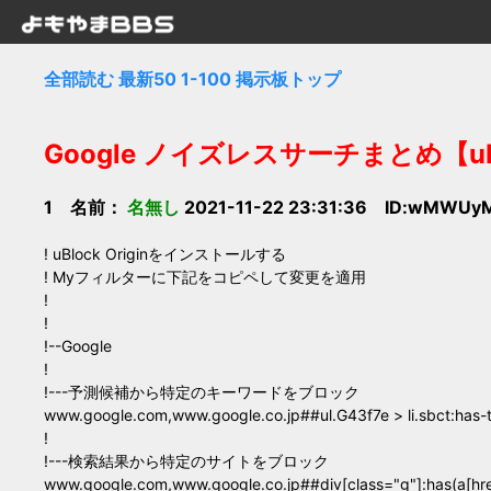
全部読む
最新50
1-100
掲示板トップ
Google ノイズレスサーチまとめ【uBlo
1 名前：
名無し
2021-11-22 23:31:36 ID:wMWU
! uBlock Originをインストールする
! Myフィルターに下記をコピペして変更を適用
!
!
!--Google
!
!---予測候補から特定のキーワードをブロック
www.google.com,www.google.co.jp##ul.G43f7e > li.sbct
!
!---検索結果から特定のサイトをブロック
www.google.com,www.google.co.jp##div[class="g"]:has(a[hr