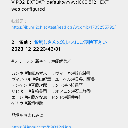
VIPQ2_EXTDAT: default:vvvvv:1000:512:: EXT
was configured
転載元：
https://ikura.2ch.sc/test/read.cgi/wcomic/1703255792/
2 名前：
名無しさんの次レスにご期待下さい
2023-12-22 23:43:31
#フリーレン 新キャラ声優解禁🪄
カンネ:#和氣あず未 ラヴィーネ:#鈴代紗弓
ヴィアベル:#谷山紀章 ユーベル:#長谷川育美
デンケン:#斉藤次郎 ラント:#小松昌平
リヒター:#花輪英司 ラオフェン:#石上静香
エーレ:#伊藤かな恵 ゼンゼ:#照井春佳
ゲナウ:#新垣樽助
登場をお楽しみに!
https://i.imgur.com/b9Q1Pnj.jpg