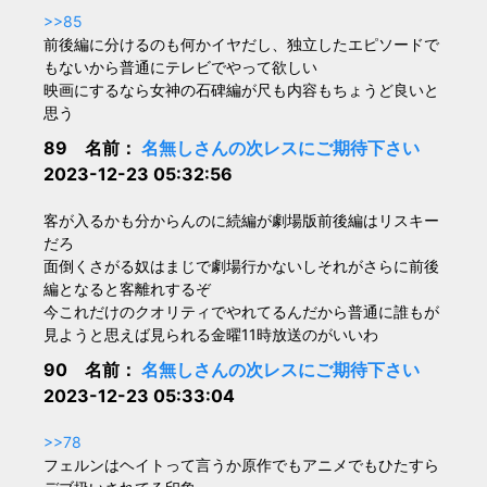
>>85
前後編に分けるのも何かイヤだし、独立したエピソードで
もないから普通にテレビでやって欲しい
映画にするなら女神の石碑編が尺も内容もちょうど良いと
思う
89 名前：
名無しさんの次レスにご期待下さい
2023-12-23 05:32:56
客が入るかも分からんのに続編が劇場版前後編はリスキー
だろ
面倒くさがる奴はまじで劇場行かないしそれがさらに前後
編となると客離れするぞ
今これだけのクオリティでやれてるんだから普通に誰もが
見ようと思えば見られる金曜11時放送のがいいわ
90 名前：
名無しさんの次レスにご期待下さい
2023-12-23 05:33:04
>>78
フェルンはヘイトって言うか原作でもアニメでもひたすら