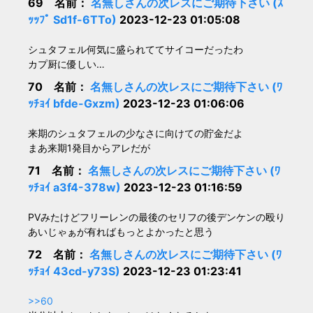
69 名前：
名無しさんの次レスにご期待下さい (ｽ
ｯｯﾌﾟ Sd1f-6TTo)
2023-12-23 01:05:08
シュタフェル何気に盛られててサイコーだったわ
カプ厨に優しい…
70 名前：
名無しさんの次レスにご期待下さい (ﾜ
ｯﾁｮｲ bfde-Gxzm)
2023-12-23 01:06:06
来期のシュタフェルの少なさに向けての貯金だよ
まあ来期1発目からアレだが
71 名前：
名無しさんの次レスにご期待下さい (ﾜ
ｯﾁｮｲ a3f4-378w)
2023-12-23 01:16:59
PVみたけどフリーレンの最後のセリフの後デンケンの殴り
あいじゃぁが有ればもっとよかったと思う
72 名前：
名無しさんの次レスにご期待下さい (ﾜ
ｯﾁｮｲ 43cd-y73S)
2023-12-23 01:23:41
>>60