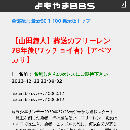
全部読む
最新50
1-100
掲示板トップ
【山田鐘人】葬送のフリーレン
78年後(ワッチョイ有)【アベツ
カサ】
1 名前：
名無しさんの次レスにご期待下さい
2023-12-22 23:36:32
!extend:on:vvvvv:1000:512
!extend:on:vvvvv:1000:512
週刊少年サンデー2020年22/23合併号から連載スタート
魔王を倒した勇者一行の魔法使い・フリーレン、彼女は
エルフで長生き。勇者・ヒンメルの死に、何故自分が悲し
んだのかわからず、人を “知る” 旅に出ることに……新たな