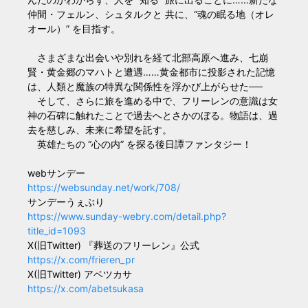
仲間・フェルン、シュタルクと 共に、“魂の眠る地（オレ
オール）” を目指す。
さまざまな出会いや別れを経て北部高原へ進み、七崩
賢・黄金郷のマハトと遭遇……黄金都市に投影された記憶
は、人類と魔族の特異な関係性を浮かび上がらせた──
そして、さらに旅を進める中で、フリーレンの意識は女
神の石碑に触れたことで過去へとさかのぼる。物語は、過
去を慈しみ、未来に希望を託す。
英雄たちの “心の内” を探る後日譚ファンタジー！
webサンデー
https://websunday.net/work/708/
サンデーうぇぶり
https://www.sunday-webry.com/detail.php?
title_id=1093
X(旧Twitter) 『葬送のフリーレン』公式
https://x.com/frieren_pr
X(旧Twitter) アベツカサ
https://x.com/abetsukasa