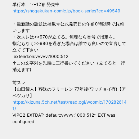
単行本 1〜12巻 発売中
https://shogakukan-comic.jp/book-series?cd=49549
・最新話の話題は掲載号公式発売日の午前0時以降でお願
いします
・次スレは>>970が立てる。無理なら番号で指定を。
指定もなく>>980を過ぎた場合は誰でも良いので宣言して
立てて下さい
!extend:on:vvvvv:1000:512
↑この文字列を先頭に三行書いてください（立てると一行
消えます)
前スレ
【山田鐘人】葬送のフリーレン 77年後(ワッチョイ有)【ア
ベツカサ】
https://kizuna.5ch.net/test/read.cgi/wcomic/170282614
1/
VIPQ2_EXTDAT: default:vvvvv:1000:512:: EXT was
configured