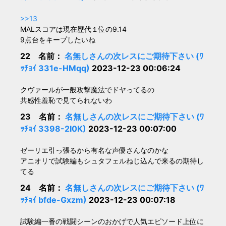
>>13
MALスコアは現在歴代１位の9.14
9点台をキープしたいね
22 名前：
名無しさんの次レスにご期待下さい (ﾜ
ｯﾁｮｲ 331e-HMqq)
2023-12-23 00:06:24
クヴァールが一般攻撃魔法でドヤってるの
共感性羞恥で見てられないわ
23 名前：
名無しさんの次レスにご期待下さい (ﾜ
ｯﾁｮｲ 3398-2I0K)
2023-12-23 00:07:00
ゼーリエ引っ張るから有名な声優さんなのかな
アニオリで試験編もシュタフェルねじ込んで来るの期待し
てる
24 名前：
名無しさんの次レスにご期待下さい (ﾜ
ｯﾁｮｲ bfde-Gxzm)
2023-12-23 00:07:18
試験編一番の戦闘シーンのおかげで人気エピソード上位に