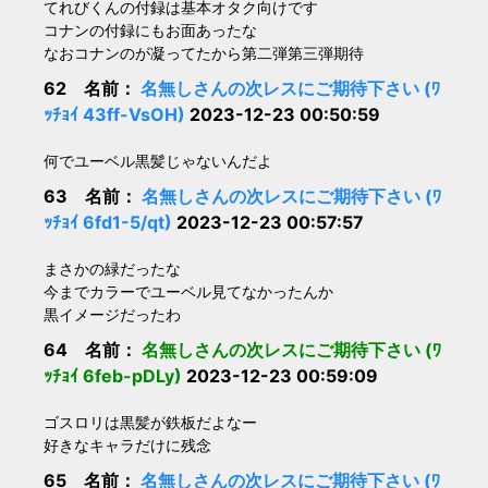
てれびくんの付録は基本オタク向けです
コナンの付録にもお面あったな
なおコナンのが凝ってたから第二弾第三弾期待
62 名前：
名無しさんの次レスにご期待下さい (ﾜ
ｯﾁｮｲ 43ff-VsOH)
2023-12-23 00:50:59
何でユーベル黒髪じゃないんだよ
63 名前：
名無しさんの次レスにご期待下さい (ﾜ
ｯﾁｮｲ 6fd1-5/qt)
2023-12-23 00:57:57
まさかの緑だったな
今までカラーでユーベル見てなかったんか
黒イメージだったわ
64 名前：
名無しさんの次レスにご期待下さい (ﾜ
ｯﾁｮｲ 6feb-pDLy)
2023-12-23 00:59:09
ゴスロリは黒髪が鉄板だよなー
好きなキャラだけに残念
65 名前：
名無しさんの次レスにご期待下さい (ﾜ