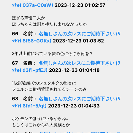
ｯﾁｮｲ 037a-C0sW)
2023-12-23 01:02:57
ぼざろ声優二人か
ぼっちゃんは割と棒だし出れなかったか
66 名前：
名無しさんの次レスにご期待下さい (ﾜ
ｯﾁｮｲ 8f56-GOKx)
2023-12-23 01:03:52
2年以上前に出ている髪の色に今さら何を？
67 名前：
名無しさんの次レスにご期待下さい (ﾜ
ｯﾁｮｲ d3f1-pfEJ)
2023-12-23 01:04:18
1級試験編でのシュタルクの出番は
フェルンに射精管理されてるシーンのみ
68 名前：
名無しさんの次レスにご期待下さい (ﾜ
ｯﾁｮｲ 6fd1-5/qt)
2023-12-23 01:04:33
ポケモンのほうにいるからね‥
もしくはこれからの大魔族とか