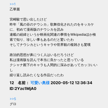
>>1
乙華麗
宮崎駿で思い出したけど
昨年「風の谷のナウシカ」歌舞伎化されたのをキッカケ
に、初めて漫画版のナウシカを読み
連載の経緯というか映画化関連の事情をWikipediaほか検
索で知り、珍しい事もあるのだと驚いたわ
そしてナウシカというキャラや世界観の複雑さも驚嘆
政治的思想が鼻につく人はいるだろうけど
私は漫画版を読んで本当に良かったと思っている
クシャナ殿下のキャラも人間的に深みがあってカッコいい
し
繰り返し読みたくなる作品だったわ
12 名前：
可愛い奥様
2020-05-12 12:36:34
ID:2Yzc1MjA0
>>5
グロ