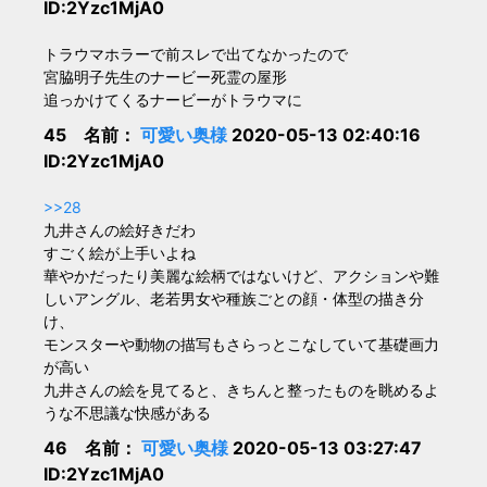
ID:2Yzc1MjA0
トラウマホラーで前スレで出てなかったので
宮脇明子先生のナービー死霊の屋形
追っかけてくるナービーがトラウマに
45 名前：
可愛い奥様
2020-05-13 02:40:16
ID:2Yzc1MjA0
>>28
九井さんの絵好きだわ
すごく絵が上手いよね
華やかだったり美麗な絵柄ではないけど、アクションや難
しいアングル、老若男女や種族ごとの顔・体型の描き分
け、
モンスターや動物の描写もさらっとこなしていて基礎画力
が高い
九井さんの絵を見てると、きちんと整ったものを眺めるよ
うな不思議な快感がある
46 名前：
可愛い奥様
2020-05-13 03:27:47
ID:2Yzc1MjA0