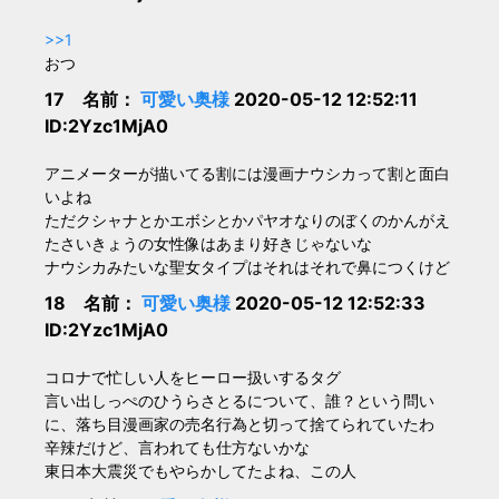
>>1
おつ
17 名前：
可愛い奥様
2020-05-12 12:52:11
ID:2Yzc1MjA0
アニメーターが描いてる割には漫画ナウシカって割と面白
いよね
ただクシャナとかエボシとかパヤオなりのぼくのかんがえ
たさいきょうの女性像はあまり好きじゃないな
ナウシカみたいな聖女タイプはそれはそれで鼻につくけど
18 名前：
可愛い奥様
2020-05-12 12:52:33
ID:2Yzc1MjA0
コロナで忙しい人をヒーロー扱いするタグ
言い出しっぺのひうらさとるについて、誰？という問い
に、落ち目漫画家の売名行為と切って捨てられていたわ
辛辣だけど、言われても仕方ないかな
東日本大震災でもやらかしてたよね、この人