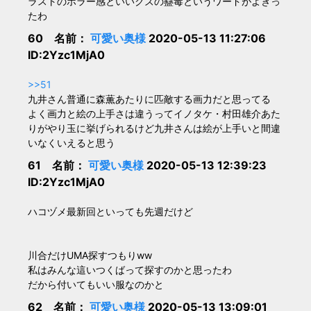
ラストのホラー感といいクズの蠱毒というワードがよぎっ
たわ
60 名前：
可愛い奥様
2020-05-13 11:27:06
ID:2Yzc1MjA0
>>51
九井さん普通に森薫あたりに匹敵する画力だと思ってる
よく画力と絵の上手さは違うってイノタケ・村田雄介あた
りがやり玉に挙げられるけど九井さんは絵が上手いと間違
いなくいえると思う
61 名前：
可愛い奥様
2020-05-13 12:39:23
ID:2Yzc1MjA0
ハコヅメ最新回といっても先週だけど
川合だけUMA探すつもりww
私はみんな這いつくばって探すのかと思ったわ
だから付いてもいい服なのかと
62 名前：
可愛い奥様
2020-05-13 13:09:01