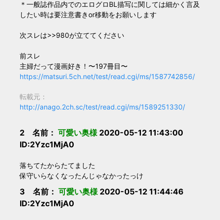
＊一般誌作品内でのエログロBL描写に関しては細かく言及
したい時は要注意書きor移動をお願いします
次スレは>>980が立ててください
前スレ
主婦だって漫画好き！〜197冊目〜
https://matsuri.5ch.net/test/read.cgi/ms/1587742856/
転載元：
http://anago.2ch.sc/test/read.cgi/ms/1589251330/
2 名前：
可愛い奥様
2020-05-12 11:43:00
ID:2Yzc1MjA0
落ちてたからたてました
保守いらなくなったんじゃなかったっけ
3 名前：
可愛い奥様
2020-05-12 11:44:46
ID:2Yzc1MjA0