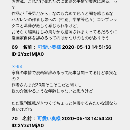
お煮滅、これだけ売れたのに家庭の事情で実家に戻る、っ
て
作品が「長男だから」なのも含めて色々と闇を感じるな
ハガレンの作者も弟への（性別、学業等色々）コンプレッ
クスと葛藤が激しく感じられるけど、
おそらく編集はじめ周りから慰留されまくってるだろうに
漫画家自体を辞めるってのはかなりのものがありそう
69 名前：
可愛い奥様
2020-05-13 14:51:56
ID:2Yzc1MjA0
>>68
家庭の事情で漫画家辞めるって記事は知ってるけど事実な
の？
作者さんまだ30歳そこそこだと聞くし
親の介護やるような年齢じゃないと思うけど
ただ週刊連載がきつくてちょっと休養するみたいな話なら
良いけどね
70 名前：
可愛い奥様
2020-05-13 14:54:40
ID:2Yzc1MjA0