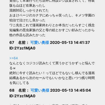
覚悟して本屋行ったら店外に特設レジ設置されてて、特装
版も山ほど在庫あったし
混雑対応しっかりされてた
おまけページのカナヲにめっちゃ笑ったし、キメツ学園の
狛治で泣けたし良かった
ワニ先生これで漫画家終わりとか本当だったらすごく残念
短編集の昆虫家族の父と母の絵とかすごい好みだったから
他の作品も読みたかった
67 名前：
可愛い奥様
2020-05-13 14:41:37
ID:2Yzc1MjA0
>>64
なんとなくコジコジ読みたくて買うかどうかずっと悩んで
るｗ
絶対に今すぐ読みたい！ってほどでもないし積んでる漫画
結構あるから次のセールでもいいかなと思いつつ残り時間
を気にしてる
68 名前：
可愛い奥様
2020-05-13 14:45:04
ID:2Yzc1MjA0