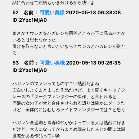
話に合わせて絵柄もかき分けるから凄いよ
52 名前：
可愛い奥様
2020-05-13 06:38:08
ID:2Yzc1MjA0
まさかナウシカをハガレンを同等どころか下に見るバカが
いるとは思わなかった
引けを取らないと言いたいならナウシカとハガレンが逆だ
ろ
53 名前：
可愛い奥様
2020-05-13 09:26:35
ID:2Yzc1MjA0
ハガレンのファンってものすごい熱烈だよね
面白いしよくまとまった作品だけど、よく聞くキャッチフ
レーズの「ダークファンタジーの傑作」と言われると、
序盤の女の子が犬と合体させられる辺りは確かにダークだ
けど、全体的にはむしろライトファンタジーでは？と思う
ハガレン全盛期と青春時代がかぶっている人は熱烈に好き
だけど、大人になってからまとめ読みした人との間には温
度差がある作品って印象