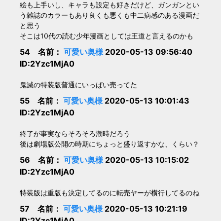
絵も上手いし、キャラも設定も好きだけど、ガンガンとい
う雑誌のカラーもあり良くも悪くも中二病感のある漫画だ
と思う
そこは10代の読む少年漫画としては王道と言えるのかも
54 名前：
可愛い奥様
2020-05-13 09:56:40
ID:2Yzc1MjA0
鬼滅の特装版普通にいっぱい売ってた
55 名前：
可愛い奥様
2020-05-13 10:01:43
ID:2Yzc1MjA0
終了が事実ならそろそろ潮時だろう
後は劇場版公開の時期にちょっと盛り返すかな、くらい？
56 名前：
可愛い奥様
2020-05-13 10:15:02
ID:2Yzc1MjA0
特装版は重版も決定してるのに転売ヤーが横行してるのね
57 名前：
可愛い奥様
2020-05-13 10:21:19
ID:2Yzc1MjA0