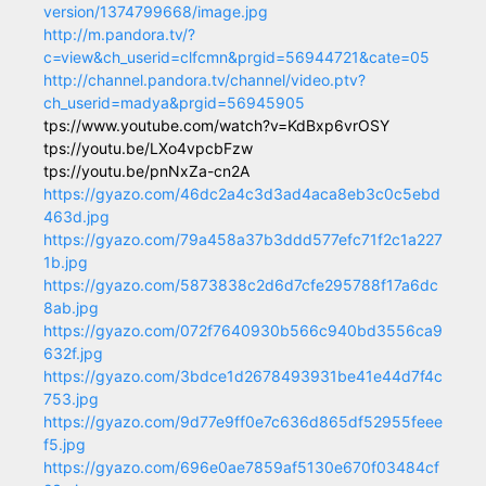
version/1374799668/image.jpg
http://m.pandora.tv/?
c=view&ch_userid=clfcmn&prgid=56944721&cate=05
http://channel.pandora.tv/channel/video.ptv?
ch_userid=madya&prgid=56945905
tps://www.youtube.com/watch?v=KdBxp6vrOSY
tps://youtu.be/LXo4vpcbFzw
tps://youtu.be/pnNxZa-cn2A
https://gyazo.com/46dc2a4c3d3ad4aca8eb3c0c5ebd
463d.jpg
https://gyazo.com/79a458a37b3ddd577efc71f2c1a227
1b.jpg
https://gyazo.com/5873838c2d6d7cfe295788f17a6dc
8ab.jpg
https://gyazo.com/072f7640930b566c940bd3556ca9
632f.jpg
https://gyazo.com/3bdce1d2678493931be41e44d7f4c
753.jpg
https://gyazo.com/9d77e9ff0e7c636d865df52955feee
f5.jpg
https://gyazo.com/696e0ae7859af5130e670f03484cf