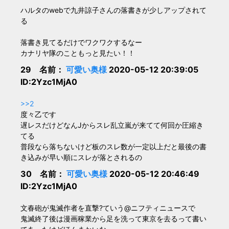
ハルタのwebで九井諒子さんの落書きが少しアップされて
る
落書き見てるだけでワクワクするなー
カナリヤ隊のこともっと見たい！！
29 名前：
可愛い奥様
2020-05-12 20:39:05
ID:2Yzc1MjA0
>>2
度々乙です
遅レスだけどなんJからスレ乱立嵐が来てて何回か圧縮き
てる
普段なら落ちないけど板のスレ数が一定以上だと最後の書
き込みが早い順にスレが落とされるの
30 名前：
可愛い奥様
2020-05-12 20:46:49
ID:2Yzc1MjA0
文春砲が鬼滅作者を直撃?ていう@ニフティニュースで
鬼滅終了後は漫画稼業から足を洗って東京を去るって書い