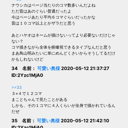
ナウシカはページ当たりのコマ数多いんだよね
ただ昔はあのぐらい普通だったよ
今はページあたり平均６コマぐらいだったかな
昔は１０コマ以上とかザラだと思う
あとハヤオはネームが描けないってより必要ないだけじゃ
ない？
コマ描きながら全体を俯瞰視できるタイプなんだと思う
まあ鳥山明みたいに単にめんどくさいからそうしてるだけ
かもしれないけど
34 名前：
可愛い奥様
2020-05-12 21:37:27
ID:2Yzc1MjA0
>>33
３×４で１２コマ
まことちゃんで見たことがある
しかも、その１コマに４人くらいが全身で描かれているん
だぜ
35 名前：
可愛い奥様
2020-05-12 21:42:10
ID:2Yzc1MjA0