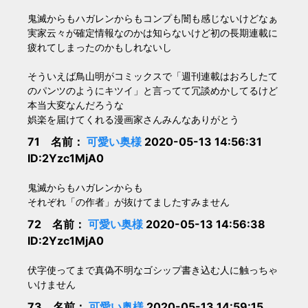
鬼滅からもハガレンからもコンプも闇も感じないけどなぁ
実家云々が確定情報なのかは知らないけど初の長期連載に
疲れてしまったのかもしれないし
そういえば鳥山明がコミックスで「週刊連載はおろしたて
のパンツのようにキツイ」と言ってて冗談めかしてるけど
本当大変なんだろうな
娯楽を届けてくれる漫画家さんみんなありがとう
71 名前：
可愛い奥様
2020-05-13 14:56:31
ID:2Yzc1MjA0
鬼滅からもハガレンからも
それぞれ「の作者」が抜けてましたすみません
72 名前：
可愛い奥様
2020-05-13 14:56:38
ID:2Yzc1MjA0
伏字使ってまで真偽不明なゴシップ書き込む人に触っちゃ
いけません
73 名前：
可愛い奥様
2020-05-13 14:59:15