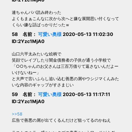
連ちゃんパパ読み終わった
よくもまぁこんなに次から次へと嫌な展開思い付くなって
くらい嫌な話ばっかりだったｗ
58 名前：
可愛い奥様
2020-05-13 11:02:30
ID:2Yzc1MjA0
山口六平太みたいな絵柄で
笑顔でレイプしたり闇金債務者の子供が通う小学校で
「○○ちゃんのお父さんは三百万借りて返さないんだよー
いけないねー」
と大声で言いふらし追い込む善悪の屑やウシジマくんみた
いな内容のギャップがすさまじい
59 名前：
可愛い奥様
2020-05-13 11:17:11
ID:2Yzc1MjA0
>>58
広告で善悪の屑が出てくるんだけど狙ってるのかねえ