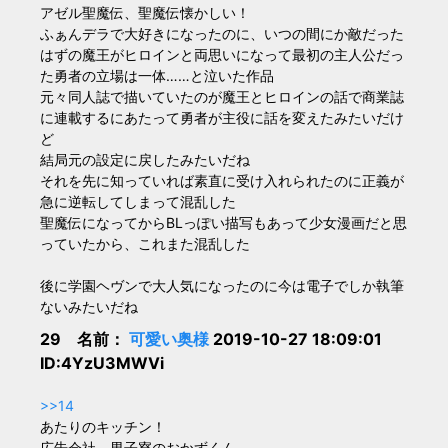
アゼル聖魔伝、聖魔伝懐かしい！
ふぁんデラで大好きになったのに、いつの間にか敵だった
はずの魔王がヒロインと両思いになって最初の主人公だっ
た勇者の立場は一体……と泣いた作品
元々同人誌で描いていたのが魔王とヒロインの話で商業誌
に連載するにあたって勇者が主役に話を変えたみたいだけ
ど
結局元の設定に戻したみたいだね
それを先に知っていれば素直に受け入れられたのに正義が
急に逆転してしまって混乱した
聖魔伝になってからBLっぽい描写もあって少女漫画だと思
っていたから、これまた混乱した
後に学園ヘヴンで大人気になったのに今は電子でしか執筆
ないみたいだね
29 名前：
可愛い奥様
2019-10-27 18:09:01
ID:4YzU3MWVi
>>14
あたりのキッチン！
広告会社、男子寮のおかずくん