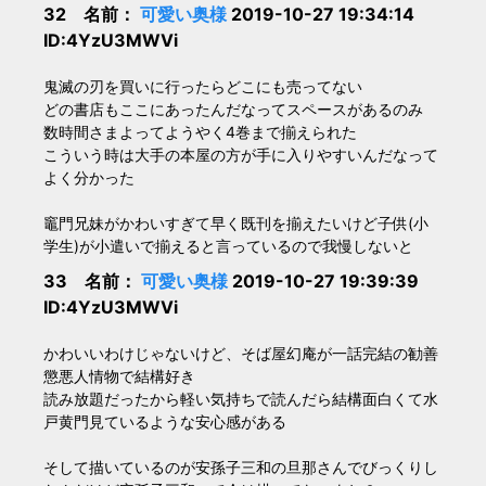
32 名前：
可愛い奥様
2019-10-27 19:34:14
ID:4YzU3MWVi
鬼滅の刃を買いに行ったらどこにも売ってない
どの書店もここにあったんだなってスペースがあるのみ
数時間さまよってようやく4巻まで揃えられた
こういう時は大手の本屋の方が手に入りやすいんだなって
よく分かった
竈門兄妹がかわいすぎて早く既刊を揃えたいけど子供(小
学生)が小遣いで揃えると言っているので我慢しないと
33 名前：
可愛い奥様
2019-10-27 19:39:39
ID:4YzU3MWVi
かわいいわけじゃないけど、そば屋幻庵が一話完結の勧善
懲悪人情物で結構好き
読み放題だったから軽い気持ちで読んだら結構面白くて水
戸黄門見ているような安心感がある
そして描いているのが安孫子三和の旦那さんでびっくりし