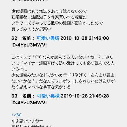
少女漫画はもう雑誌をあまり読まないので
萩尾望都、遠藤淑子を作家買いする程度だ
フラワーズでやってる数学の漫画が面白かったので
買ってみようか思案中
62 名前：
可愛い奥様
2019-10-28 21:46:08
ID:4YzU3MWVi
このスレで「○○なんか読んでる人いないよね…？」みた
いにドマイナー漫画挙げて誘い受けしても必ず読んでる人
いるのに
少女漫画みたいなドでかいカテゴリ挙げて「あんまり読ま
ないのかな？」だなんてフルボッコにされないだけありが
たく思えレベルな暴言な気がする
63 名前：
可愛い奥様
2019-10-28 21:49:28
ID:4YzU3MWVi
>>60
やま恋いいよねー
三和ちゃんがかわいい