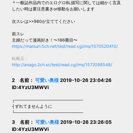
＊一般誌作品内でのエログロBL描写に関しては細かく言及
したい時は要注意書きor移動をお願いします
次スレは>>980が立ててください
前スレ
主婦だって漫画好き！〜186冊目〜
https://matsuri.5ch.net/test/read.cgi/ms/1570520410/
転載元：
http://anago.2ch.sc/test/read.cgi/ms/1572098548/
2 名前：
可愛い奥様
2019-10-26 23:04:26
ID:4YzU3MWVi
┌───────────────────────
┤ずれてませんように
└───────────────────────
3 名前：
可愛い奥様
2019-10-26 23:26:05
ID:4YzU3MWVi