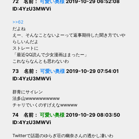
72 名前：
可愛い奥様
2019-10-29 06:52:08
ID:4YzU3MWVi
>>62
だよね
えー、そんなことないよーって返事期待した聞き方でいや
らしいんだよ
ストレートに
「最近QQ読んで少女漫画はまったー」
これならなんとも思わないわ
73 名前：
可愛い奥様
2019-10-29 07:54:01
ID:4YzU3MWVi
群青にサイレン
法多山wwwwwwwwww
チャリでいくのすげえなwwwww
74 名前：
可愛い奥様
2019-10-29 08:03:50
ID:4YzU3MWVi
Twitterで話題のゆらぎ荘の幽奈さんの透かし凄いわ