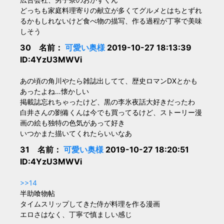
どっちも家庭料理寄りの献立が多くてグルメとはちとずれ
るかもしれないけど食べ物の描写、作る過程が丁寧で美味
しそう
30 名前：
可愛い奥様
2019-10-27 18:13:39
ID:4YzU3MWVi
あの頃の角川やたら雑誌出してて、歴史ロマンDXとかも
あったよね…懐かしい
掲載誌忘れちゃったけど、黒の李氷夜話大好きだったわ
白井さんの劉備くんは今でも買ってるけど、ストーリー漫
画の絵も独特の色気があって好き
いつかまた描いてくれたらいいなあ
31 名前：
可愛い奥様
2019-10-27 18:20:51
ID:4YzU3MWVi
>>14
半助喰物帖
タイムスリップしてきた侍が料理を作る漫画
エロさはなく、丁寧で慎ましい感じ