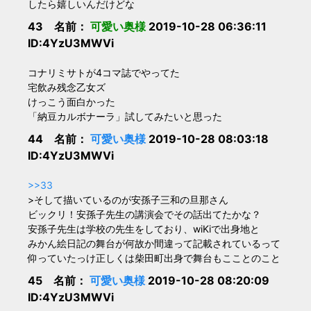
したら嬉しいんだけどな
43 名前：
可愛い奥様
2019-10-28 06:36:11
ID:4YzU3MWVi
コナリミサトが4コマ誌でやってた
宅飲み残念乙女ズ
けっこう面白かった
「納豆カルボナーラ」試してみたいと思った
44 名前：
可愛い奥様
2019-10-28 08:03:18
ID:4YzU3MWVi
>>33
>そして描いているのが安孫子三和の旦那さん
ビックリ！安孫子先生の講演会でその話出てたかな？
安孫子先生は学校の先生をしており、wiKiで出身地と
みかん絵日記の舞台が何故か間違って記載されているって
仰っていたっけ正しくは柴田町出身で舞台もこことのこと
45 名前：
可愛い奥様
2019-10-28 08:20:09
ID:4YzU3MWVi