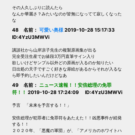
その人久しぶりに読んたら
なんか華麗さ？みたいなのが皆無になってて寂しくなった
な
48 名前：
可愛い奥様
2019-10-28 15:17:33
ID:4YzU3MWVi
講談社から山岸凉子先生の複製原画集が出る
完全受注生産でお値段3万円直筆サイン入り
欲しいけどサンプル以外どの原画が入るのか知りたい
日出処の天子ですごく好きな扉絵があるからそれが入るな
ら即予約したいんだけどなあ
49 名前：
ニュース速報！！安倍総理の免罪
符！！
2019-10-28 17:24:09 ID:4YzU3MWVi
予言 「未来を予言する！！」
安倍総理が犯罪者に免罪符をあたえた！！凶悪事件が続発
する！！
２０２０年、「悪魔の軍団」が、「アメリカのホワイトハ