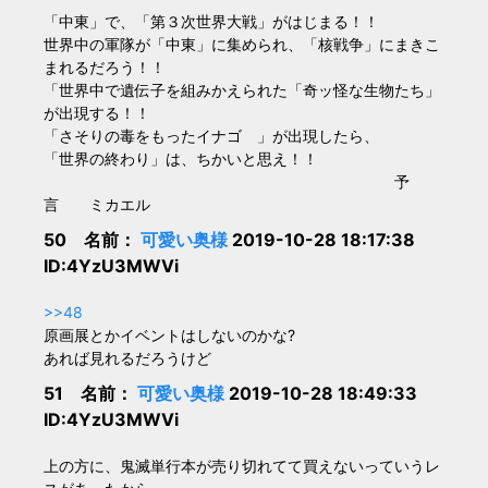
「中東」で、「第３次世界大戦」がはじまる！！
世界中の軍隊が「中東」に集められ、「核戦争」にまきこ
まれるだろう！！
「世界中で遺伝子を組みかえられた「奇ッ怪な生物たち」
が出現する！！
「さそりの毒をもったイナゴ 」が出現したら、
「世界の終わり」は、ちかいと思え！！
予
言 ミカエル
50 名前：
可愛い奥様
2019-10-28 18:17:38
ID:4YzU3MWVi
>>48
原画展とかイベントはしないのかな?
あれば見れるだろうけど
51 名前：
可愛い奥様
2019-10-28 18:49:33
ID:4YzU3MWVi
上の方に、鬼滅単行本が売り切れてて買えないっていうレ