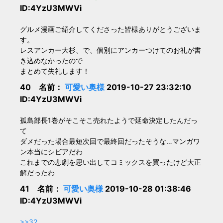
ID:4YzU3MWVi
グルメ漫画ご紹介してくださった皆様ありがとうございま
す。
レスアンカー大杉、で、個別にアンカーつけてのお礼が書
き込めなかったので
まとめて失礼します！
40 名前：
可愛い奥様
2019-10-27 23:32:10
ID:4YzU3MWVi
孤島部長1巻がそこそこ売れたようで延命決定したんだっ
て
ダメだった場合最短次回で最終回だったそうな…マンガワ
ン本当にシビアだわ
これまでの悲劇を思い出してコミックスを買ったけど大正
解だったわ
41 名前：
可愛い奥様
2019-10-28 01:38:46
ID:4YzU3MWVi
>>32