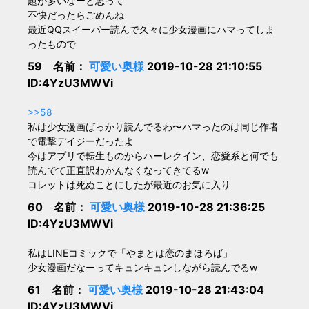
題が多いなーと思って
不快だったらごめんね
最近QQスイーパー読んで久々に少女漫画にハマってしま
ったもので
59 名前：
可愛い奥様
2019-10-28 21:10:55
ID:4YzU3MWVi
>>58
私は少女漫画ばっかり読んでるわ〜ハマったのは同じ作者
で電撃デイジーだったよ
今はアプリで転生ものからハーレクイン、恋愛系と何でも
読んでて正直訳わかんなくなってきてるw
コレットは死ぬことにしたが最近のお気に入り
60 名前：
可愛い奥様
2019-10-28 21:36:25
ID:4YzU3MWVi
私はLINEコミックで「やまとは恋のまほろば」
少女漫画だなーってキュンキュンしながら読んでるw
61 名前：
可愛い奥様
2019-10-28 21:43:04
ID:4YzU3MWVi