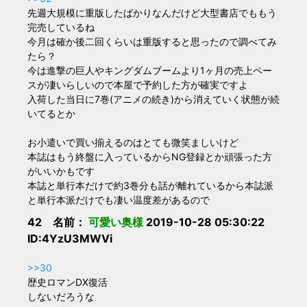
先週大規模に重版したばかりなんだけど大型書店でももう
完売しているね
今月は確か後二回くらいは重版すると思ったので調べてみ
たら？
今は進撃の巨人やキングダムブームより1ヶ月の売上ペー
スが凄いらしいので本屋で予約した方が確実ですよ
入荷した当日に7巻(アニメの続き)から消えていく状態が続
いてるとか
お小遣いで買い揃えるのはとても微笑ましいけど
本誌はもう終盤に入っているからNG登録とか頑張った方
がいいかもです
本誌と単行本だけで約3巻分も話が離れているから本誌派
と単行本派だけでも凄い温度差があるので
42 名前：
可愛い奥様
2019-10-28 05:30:22
ID:4YzU3MWVi
>>30
歴史ロマンDX復活
しないだろうな