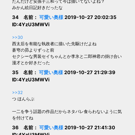
たんだけど安孫子三和って今は描いてないよね？
みかん絵日記好きだったな
34 名前：
可愛い奥様
2019-10-27 20:02:35
ID:4YzU3MWVi
>>30
西太后を有能な執政者に描いた先駆けだよね
蒼穹の昴よりずっと前
セクシーな男装セイちゃんとか李氷と二郎神君の掛け合い
漫才とか好きだった
35 名前：
可愛い奥様
2019-10-27 21:29:39
ID:4YzU3MWVi
>>32
つ ほんらぶ
一二を争う話題の作品だからネタバレ食らわないように気
を付けてね
36 名前：
可愛い奥様
2019-10-27 21:41:30
ID:4YzU3MWVi