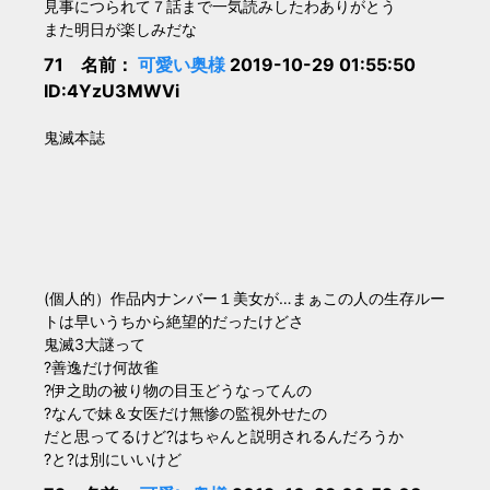
見事につられて７話まで一気読みしたわありがとう
また明日が楽しみだな
71 名前：
可愛い奥様
2019-10-29 01:55:50
ID:4YzU3MWVi
鬼滅本誌
(個人的）作品内ナンバー１美女が…まぁこの人の生存ルー
トは早いうちから絶望的だったけどさ
鬼滅3大謎って
?善逸だけ何故雀
?伊之助の被り物の目玉どうなってんの
?なんで妹＆女医だけ無惨の監視外せたの
だと思ってるけど?はちゃんと説明されるんだろうか
?と?は別にいいけど