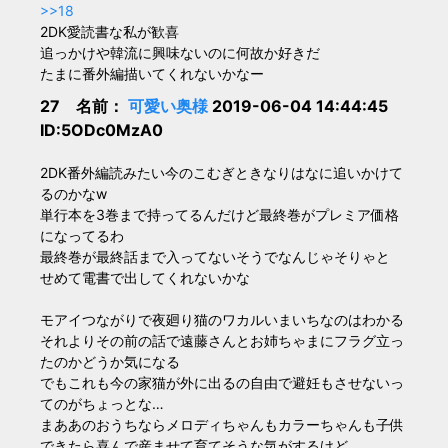
>>18
2DK愛読書な私が歓喜
追っかけや韓流に興味ないのに何故か好きだ
たまに番外編描いてくれないかなー
27 名前：
可愛い奥様
2019-06-04 14:44:45
ID:5ODc0MzA0
2DK番外編読みたい今のこむぎときなりはなに追いかけて
るのかなw
単行本を3巻まで持ってるんだけど最終巻がプレミア価格
になってるわ
最終巻が最終話まで入ってないそうでなんじゃそりゃと
せめて電書で出してくれないかな
モアイつながりで夜廻り猫のワカルいまいちなのはわかる
それよりその前の話で遠藤さんとお姉ちゃまにフラグ立っ
たのかどうか気になる
でもこれも今の家猫が外に出るの自由で避妊もさせないっ
てのがちょっとな…
まああのおうちならメロディちゃんもカラーちゃんも子供
できたら喜んで産ませて育てそうな気がするけど