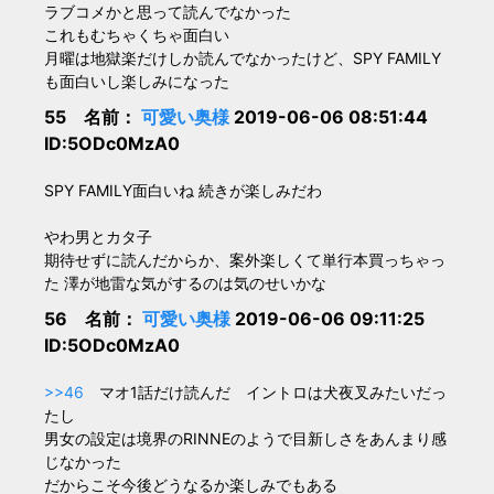
ラブコメかと思って読んでなかった
これもむちゃくちゃ面白い
月曜は地獄楽だけしか読んでなかったけど、SPY FAMILY
も面白いし楽しみになった
55 名前：
可愛い奥様
2019-06-06 08:51:44
ID:5ODc0MzA0
SPY FAMILY面白いね 続きが楽しみだわ
やわ男とカタ子
期待せずに読んだからか、案外楽しくて単行本買っちゃっ
た 澤が地雷な気がするのは気のせいかな
56 名前：
可愛い奥様
2019-06-06 09:11:25
ID:5ODc0MzA0
>>46
マオ1話だけ読んだ イントロは犬夜叉みたいだっ
たし
男女の設定は境界のRINNEのようで目新しさをあんまり感
じなかった
だからこそ今後どうなるか楽しみでもある