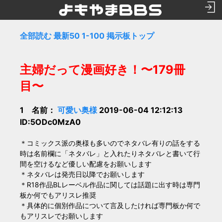
全部読む
最新50
1-100
掲示板トップ
主婦だって漫画好き！〜179冊
目〜
1 名前：
可愛い奥様
2019-06-04 12:12:13
ID:5ODc0MzA0
＊コミックス派の奥様も多いのでネタバレ有りの話をする
時は名前欄に「ネタバレ」と入れたりネタバレと書いて行
間を空けるなど優しい配慮をお願いします
＊ネタバレは発売日以降でお願いします
＊R18作品BLレーベル作品に関しては話題に出す時は専門
板か何でもアリスレ推奨
＊具体的に個別作品について言及したければ専門板か何で
もアリスレでお願いします