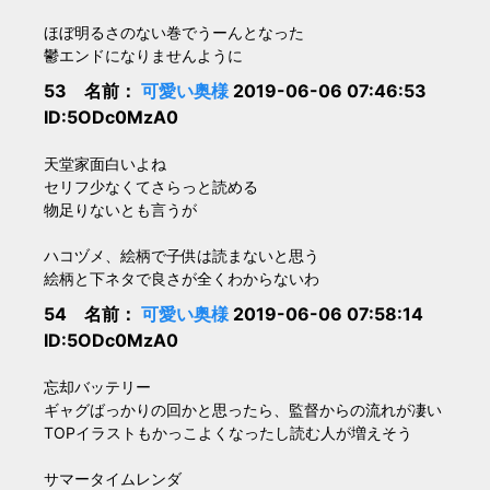
ほぼ明るさのない巻でうーんとなった
鬱エンドになりませんように
53 名前：
可愛い奥様
2019-06-06 07:46:53
ID:5ODc0MzA0
天堂家面白いよね
セリフ少なくてさらっと読める
物足りないとも言うが
ハコヅメ、絵柄で子供は読まないと思う
絵柄と下ネタで良さが全くわからないわ
54 名前：
可愛い奥様
2019-06-06 07:58:14
ID:5ODc0MzA0
忘却バッテリー
ギャグばっかりの回かと思ったら、監督からの流れが凄い
TOPイラストもかっこよくなったし読む人が増えそう
サマータイムレンダ