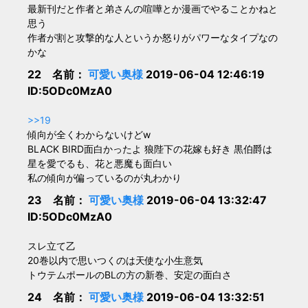
最新刊だと作者と弟さんの喧嘩とか漫画でやることかねと
思う
作者が割と攻撃的な人というか怒りがパワーなタイプなの
かな
22 名前：
可愛い奥様
2019-06-04 12:46:19
ID:5ODc0MzA0
>>19
傾向が全くわからないけどw
BLACK BIRD面白かったよ 狼陛下の花嫁も好き 黒伯爵は
星を愛でるも、花と悪魔も面白い
私の傾向が偏っているのが丸わかり
23 名前：
可愛い奥様
2019-06-04 13:32:47
ID:5ODc0MzA0
スレ立て乙
20巻以内で思いつくのは天使な小生意気
トウテムポールのBLの方の新巻、安定の面白さ
24 名前：
可愛い奥様
2019-06-04 13:32:51