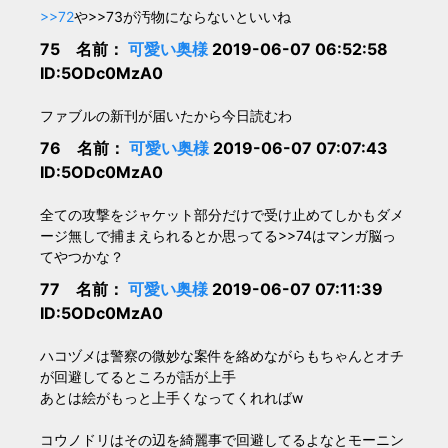
>>72
や>>73が汚物にならないといいね
75 名前：
可愛い奥様
2019-06-07 06:52:58
ID:5ODc0MzA0
ファブルの新刊が届いたから今日読むわ
76 名前：
可愛い奥様
2019-06-07 07:07:43
ID:5ODc0MzA0
全ての攻撃をジャケット部分だけで受け止めてしかもダメ
ージ無しで捕まえられるとか思ってる>>74はマンガ脳っ
てやつかな？
77 名前：
可愛い奥様
2019-06-07 07:11:39
ID:5ODc0MzA0
ハコヅメは警察の微妙な案件を絡めながらもちゃんとオチ
が回避してるところが話が上手
あとは絵がもっと上手くなってくれればw
コウノドリはその辺を綺麗事で回避してるよなとモーニン