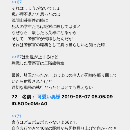
>>67
それはしょうがないでしょ
私が理不尽だと思ったのは
浅間山荘事件の時に
犯人の学生たちは絶対に殺してはダメ
なぜなら、殺したら英雄になるから
そして、警察官が殉職したんだが
それは警察官の職務として真っ当らしいと知った時
>>67
は出世が止まるけど
殉職した警察官は二階級特進
最近、埼玉だったか、よぼよぼの老人が刃物を振り回して
いたら射殺されたけど
適切な職務の執行だったとはとても思えない
72 名前：
可愛い奥様
2019-06-07 05:05:09
ID:5ODc0MzA0
>>71
言うほどヨボヨボじゃないよ68だし
自立歩行できて10mの距離から刃物振り上げて向かってき