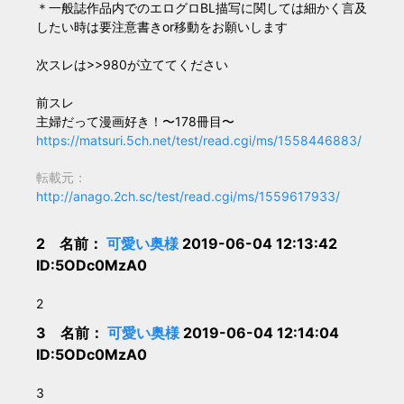
＊一般誌作品内でのエログロBL描写に関しては細かく言及
したい時は要注意書きor移動をお願いします
次スレは>>980が立ててください
前スレ
主婦だって漫画好き！〜178冊目〜
https://matsuri.5ch.net/test/read.cgi/ms/1558446883/
転載元：
http://anago.2ch.sc/test/read.cgi/ms/1559617933/
2 名前：
可愛い奥様
2019-06-04 12:13:42
ID:5ODc0MzA0
2
3 名前：
可愛い奥様
2019-06-04 12:14:04
ID:5ODc0MzA0
3