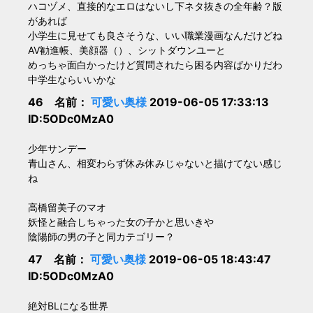
ハコヅメ、直接的なエロはないし下ネタ抜きの全年齢？版
があれば
小学生に見せても良さそうな、いい職業漫画なんだけどね
AV勧進帳、美顔器（）、シットダウンユーと
めっちゃ面白かったけど質問されたら困る内容ばかりだわ
中学生ならいいかな
46 名前：
可愛い奥様
2019-06-05 17:33:13
ID:5ODc0MzA0
少年サンデー
青山さん、相変わらず休み休みじゃないと描けてない感じ
ね
高橋留美子のマオ
妖怪と融合しちゃった女の子かと思いきや
陰陽師の男の子と同カテゴリー？
47 名前：
可愛い奥様
2019-06-05 18:43:47
ID:5ODc0MzA0
絶対BLになる世界