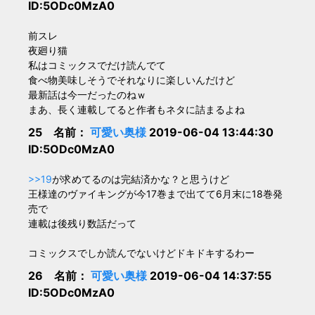
ID:5ODc0MzA0
前スレ
夜廻り猫
私はコミックスでだけ読んでて
食べ物美味しそうでそれなりに楽しいんだけど
最新話は今一だったのねｗ
まあ、長く連載してると作者もネタに詰まるよね
25 名前：
可愛い奥様
2019-06-04 13:44:30
ID:5ODc0MzA0
>>19
が求めてるのは完結済かな？と思うけど
王様達のヴァイキングが今17巻まで出てて6月末に18巻発
売で
連載は後残り数話だって
コミックスでしか読んでないけどドキドキするわー
26 名前：
可愛い奥様
2019-06-04 14:37:55
ID:5ODc0MzA0