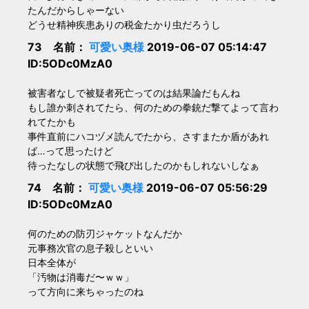
たんだからしゃーない
どうせ精神疾患ありの税金たかり虫だろうし
73 名前：
可愛い奥様
2019-06-07 05:14:47
ID:5ODc0MzA0
被害者なしで被疑者死亡ってのは結果論だもんね
もし誰か刺されてたら、何のための拳銃だ撃てよって言わ
れてたかも
事件直前にハコヅメ読んでたから、さすまたか盾があれ
ば…って思ったけど
待ったなしの状態で飛び出したのかもしれないしなぁ
74 名前：
可愛い奥様
2019-06-07 05:56:29
ID:5ODc0MzA0
何のための防刃ジャケットなんだか
元事務次官の息子殺しといい
日本全体が
「汚物は消毒だ〜ｗｗ」
って方向に来ちゃったのね