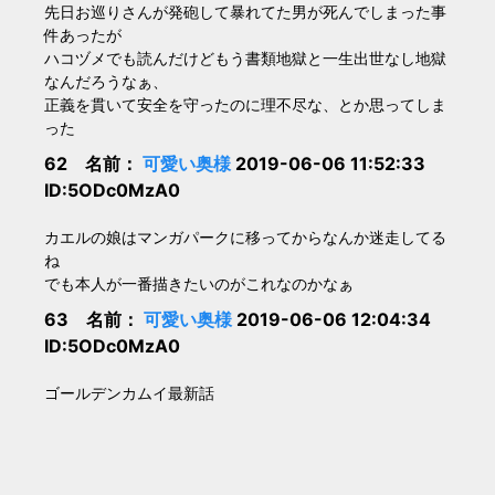
先日お巡りさんが発砲して暴れてた男が死んでしまった事
件あったが
ハコヅメでも読んだけどもう書類地獄と一生出世なし地獄
なんだろうなぁ、
正義を貫いて安全を守ったのに理不尽な、とか思ってしま
った
62 名前：
可愛い奥様
2019-06-06 11:52:33
ID:5ODc0MzA0
カエルの娘はマンガパークに移ってからなんか迷走してる
ね
でも本人が一番描きたいのがこれなのかなぁ
63 名前：
可愛い奥様
2019-06-06 12:04:34
ID:5ODc0MzA0
ゴールデンカムイ最新話