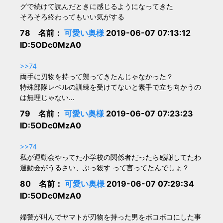
グで続けて読んだときに感じるようになってきた
そろそろ終わってもいい気がする
78 名前：
可愛い奥様
2019-06-07 07:13:12
ID:5ODc0MzA0
>>74
両手に刃物を持って襲ってきたんじゃなかった？
特殊部隊レベルの訓練を受けてないと素手で立ち向かうの
は無理じゃない…
79 名前：
可愛い奥様
2019-06-07 07:23:23
ID:5ODc0MzA0
>>74
私が運動会やってた小学校の関係者だったら感謝してたわ
運動会がうるさい、ぶっ殺す って言ってたんでしょ？
80 名前：
可愛い奥様
2019-06-07 07:29:34
ID:5ODc0MzA0
婦警が叫んでヤマトが刃物を持った男をボコボコにした事