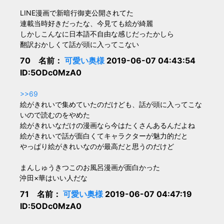
LINE漫画で新暗行御吏公開されてた
連載当時好きだったな、今見ても絵が綺麗
しかしこんなに日本語不自由な感じだったかしら
翻訳おかしくて話が頭に入ってこない
70 名前：
可愛い奥様
2019-06-07 04:43:54
ID:5ODc0MzA0
>>69
絵がきれいで集めていたのだけども、話が頭に入ってこな
いので読むのをやめた
絵がきれいなだけの漫画なら今はたくさんあるんだよね
絵がきれいで話が面白くてキャラクターが魅力的だと
やっぱり絵がきれいなのが最高だと思うのだけど
まんしゅうきつこのお風呂漫画が面白かった
沖田×華はいい人だな
71 名前：
可愛い奥様
2019-06-07 04:47:19
ID:5ODc0MzA0