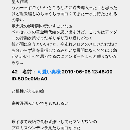
堕天作戦
うわーっすごくいいところなのに過去編入った！と思った
けど過去編もめちゃくちゃ面白くてまた一ヶ月待たされる
の辛い
戴天党の黎明期の勢いすごいなぁ
ベルセルクの黄金時代編を思い出すけど、こっちはアンダ
ーの行動次第でまだギリギリ取り返しがつく
彼が間に合うといいけど、今走れメロスのメロスだけわけ
も分からず道を目指してるみたいな展開になっててはよ急
がんかい！って思ってるのにアンダーちょっと頼りないか
らな…
42 名前：
可愛い奥様
2019-06-05 12:48:00
ID:5ODc0MzA0
ど根性がえるの娘
宗教漫画みたいできもちわるい
暇すぎて表紙で食わず嫌いしてたマンガワンの
プロミスシンデレラ見たら面白かった