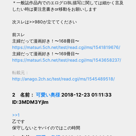
＊一般誌作品内でのエログロBL描写に関しては細かく言及
したい時は要注意書きor移動をお願いします
次スレは>>980が立ててください
前スレ
主婦だって漫画好き！〜168冊目〜
https://matsuri.5ch.net/test/read.cgi/ms/1541819676/
主婦だって漫画好き！〜169冊目〜
https://matsuri.5ch.net/test/read.cgi/ms/1543658237/
転載元：
http://anago.2ch.sc/test/read.cgi/ms/1545489518/
2 名前：
可愛い奥様
2018-12-23 01:11:33
ID:3MDM3Yjlm
>>1
乙です
保守しないとヤバイのではこの時間