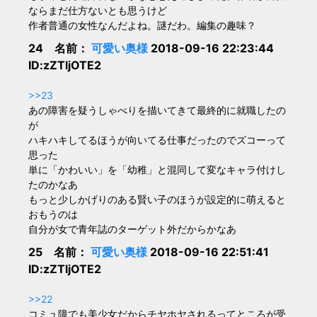
ならまだ仕方ないとも思うけど
作者普通の女性なんだよね。謎だわ。編集の趣味？
24 名前：
可愛い奥様
2018-09-16 22:23:44
ID:zZTljOTE2
>>23
あの障害を疑うしゃべりを描いてきて最終的に就職したの
が
ハキハキしてるほうが向いてる仕事だったのでズコーって
思った
単に「かわいい」を「幼稚」と混同して変なキャラ付けし
たのかなあ
もっと少しかげりのある賢い子のほうが設定的に萌えると
おもうのは
自分が女で青年誌のターゲット外だからかなあ
25 名前：
可愛い奥様
2018-09-16 22:51:41
ID:zZTljOTE2
>>22
コミュ障でも美少女だからチヤホヤされるってところが受