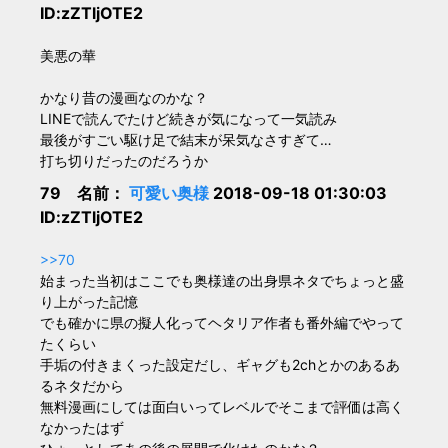
ID:zZTljOTE2
美悪の華
かなり昔の漫画なのかな？
LINEで読んでたけど続きが気になって一気読み
最後がすごい駆け足で結末が呆気なさすぎて…
打ち切りだったのだろうか
79 名前：
可愛い奥様
2018-09-18 01:30:03
ID:zZTljOTE2
>>70
始まった当初はここでも奥様達の出身県ネタでちょっと盛
り上がった記憶
でも確かに県の擬人化ってヘタリア作者も番外編でやって
たくらい
手垢の付きまくった設定だし、ギャグも2chとかのあるあ
るネタだから
無料漫画にしては面白いってレベルでそこまで評価は高く
なかったはず