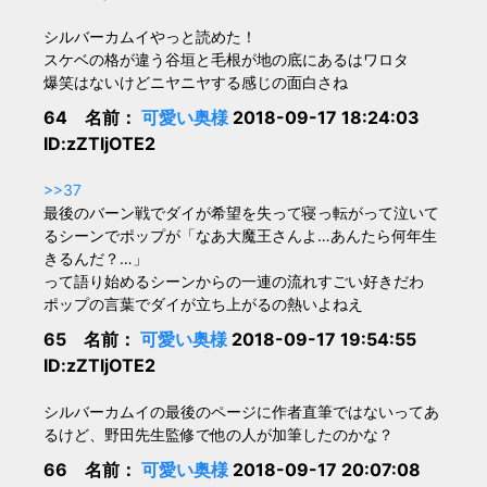
シルバーカムイやっと読めた！
スケベの格が違う谷垣と毛根が地の底にあるはワロタ
爆笑はないけどニヤニヤする感じの面白さね
64 名前：
可愛い奥様
2018-09-17 18:24:03
ID:zZTljOTE2
>>37
最後のバーン戦でダイが希望を失って寝っ転がって泣いて
るシーンでポップが「なあ大魔王さんよ…あんたら何年生
きるんだ？…」
って語り始めるシーンからの一連の流れすごい好きだわ
ポップの言葉でダイが立ち上がるの熱いよねえ
65 名前：
可愛い奥様
2018-09-17 19:54:55
ID:zZTljOTE2
シルバーカムイの最後のページに作者直筆ではないってあ
るけど、野田先生監修で他の人が加筆したのかな？
66 名前：
可愛い奥様
2018-09-17 20:07:08