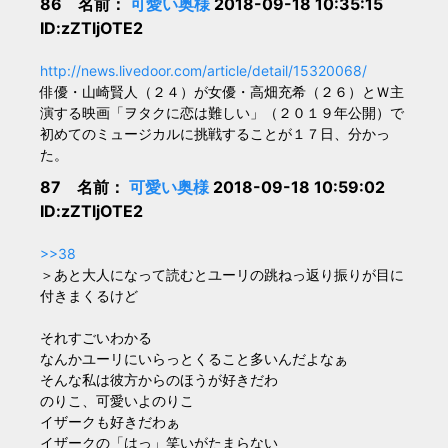
86 名前：
可愛い奥様
2018-09-18 10:35:15
ID:zZTljOTE2
http://news.livedoor.com/article/detail/15320068/
俳優・山崎賢人（２４）が女優・高畑充希（２６）とＷ主
演する映画「ヲタクに恋は難しい」（２０１９年公開）で
初めてのミュージカルに挑戦することが１７日、分かっ
た。
87 名前：
可愛い奥様
2018-09-18 10:59:02
ID:zZTljOTE2
>>38
＞あと大人になって読むとユーリの跳ねっ返り振りが目に
付きまくるけど
それすごいわかる
なんかユーリにいらっとくること多いんだよなぁ
そんな私は彼方からのほうが好きだわ
のりこ、可愛いよのりこ
イザークも好きだわぁ
イザークの「はっ」笑いがたまらない