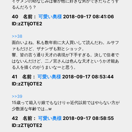
イケメンの幼なじみは響が他に好きな男ができたらどうす
るんだろう？
40 名前：
可愛い奥様
2018-09-17 08:41:06
ID:zZTljOTE2
>>38
面白いよね。私も数年前に大人買いして読んだわ。ルサフ
ァもだけど、ザナンザも割とショック。
響、皆の言う通り天才の表現が下手すぎる。決して信者で
はないんだけど、二ノ宮さんは色んな天才というか才能あ
る人を描くのがうまいなーと思う。
41 名前：
可愛い奥様
2018-09-17 08:53:44
ID:zZTljOTE2
>>39
15歳って箱入り娘でもなけりゃ近代以前ではやらない方が
少数派な年齢では…w
42 名前：
可愛い奥様
2018-09-17 08:58:55
ID:zZTljOTE2