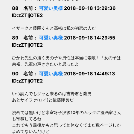
88 名前：
可愛い奥様
2018-09-18 13:29:36
ID:zZTljOTE2
イザークと藤臣くんと高彬は私の初恋の人だ
89 名前：
可愛い奥様
2018-09-18 14:29:55
ID:zZTljOTE2
ひかわ先生の描く男の子や男性は本当に素敵！「女の子は
余裕」先輩の声ききたいと思ったよ
90 名前：
可愛い奥様
2018-09-18 14:49:13
ID:zZTljOTE2
いつ読んでもグッと来るのは吉野君と鷹男
あとサイファ(ロイ)と後藤隊長だ
漫画では無いけど氷室冴子没後10年のムックに漫画家さん
も寄稿してるね
これでもう最後かもと思って勿体なくてまだ数ページしか
よめてないんだけど