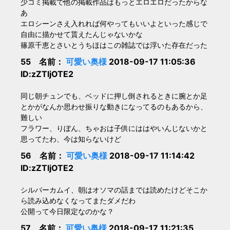
少コミ掲載で他の掲載作品はもっとエロエロだったからな
あ
エロシーンさえ入れれば何やってもいいよといった感じで
自由に描かせて貰えたんじゃないかな
篠原千恵とさいとうちほはこの雑誌では浮いた存在だった
55 名前：
可愛い奥様
2018-09-17 11:05:36
ID:zZTljOTE2
同じ朝チュンでも、ベッドに押し倒されるときに腕とか足
とかがなんか思わせ振りな動きになってるのもあるから、
難しい
フラワー、りぼん、ちゃおは子供にははやいんじないかと
思ってたわ、今は知らないけど
56 名前：
可愛い奥様
2018-09-17 11:14:42
ID:zZTljOTE2
シルバーカムイ、朝はオソマの話までは読めたけどそこか
ら読み込めなくなってまたダメだわ
公開って今日限定なのかな？
57 名前：
可愛い奥様
2018-09-17 11:21:35