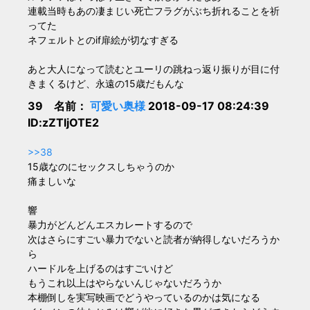
連載当時もあの凄まじい死亡フラグがぶち折れることを祈
ってた
ネフェルトとのif扉絵が切なすぎる
あと大人になって読むとユーリの跳ねっ返り振りが目に付
きまくるけど、永遠の15歳だもんな
39 名前：
可愛い奥様
2018-09-17 08:24:39
ID:zZTljOTE2
>>38
15歳なのにセックスしちゃうのか
痛ましいな
響
暴力がどんどんエスカレートするので
次はさらにすごい暴力でないと読者が納得しないだろうか
ら
ハードルを上げるのはすごいけど
もうこれ以上はやらないんじゃないだろうか
本棚倒しを実写映画でどうやっているのかは気になる