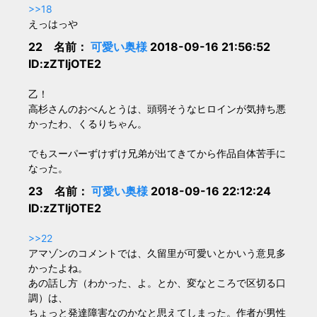
>>18
えっはっや
22 名前：
可愛い奥様
2018-09-16 21:56:52
ID:zZTljOTE2
乙！
高杉さんのおべんとうは、頭弱そうなヒロインが気持ち悪
かったわ、くるりちゃん。
でもスーパーずけずけ兄弟が出てきてから作品自体苦手に
なった。
23 名前：
可愛い奥様
2018-09-16 22:12:24
ID:zZTljOTE2
>>22
アマゾンのコメントでは、久留里が可愛いとかいう意見多
かったよね。
あの話し方（わかった、よ。とか、変なところで区切る口
調）は、
ちょっと発達障害なのかなと思えてしまった。作者が男性