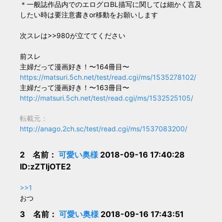
＊一般誌作品内でのエログロBL描写に関しては細かく言及
したい時は要注意書きor移動をお願いします
次スレは>>980が立ててください
前スレ
主婦だって漫画好き！〜164冊目〜
https://matsuri.5ch.net/test/read.cgi/ms/1535278102/
主婦だって漫画好き！〜163冊目〜
http://matsuri.5ch.net/test/read.cgi/ms/1532525105/
転載元：
http://anago.2ch.sc/test/read.cgi/ms/1537083200/
2 名前：
可愛い奥様
2018-09-16 17:40:28
ID:zZTljOTE2
>>1
おつ
3 名前：
可愛い奥様
2018-09-16 17:43:51