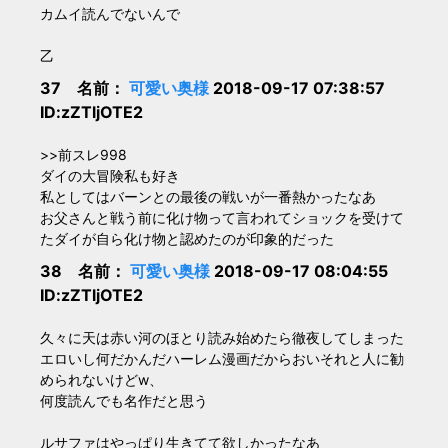
カムイ読んでないんで
乙
37 名前：
可愛い奥様
2018-09-17 07:38:57
ID:zZTljOTE2
>>前スレ998
ダイの大冒険私も好き
私としてはバーンとの最後の戦いが一番熱かったなあ
お父さんと戦う前に化け物って言われてショックを受けて
たダイが自ら化け物と認めたのが印象的だった
38 名前：
可愛い奥様
2018-09-17 08:04:55
ID:zZTljOTE2
久々に天は赤い河のほとり読み始めたら徹夜してしまった
エロいし何だかんだハーレム漫画だからおいそれと人に勧
められないけどw、
何度読んでも名作だと思う
ルサファはやっぱり生きてて欲しかったなあ