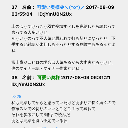
37 名前：
可愛い奥様＠＼(^o^)／
2017-08-09
03:55:04 ID:jYmU0N2Ux
上のほうでけっこう双亡亭壊すべしを完結したら読むって
言ってる人多いけど、
そういうのって不人気と思われて打ち切りになったり、下
手すると雑誌が休刊しちゃったりする危険性もあるんだよ
ね
富士鷹ジュビロの場合は人気あるから大丈夫だろうけど、
他のマイナー誌・マイナー作家だとね…
38 名前：
可愛い奥様
2017-08-09 06:31:21
ID:jYmU0N2Ux
>>25
私も完結してからと思っていたけどあまりに長く続くので
作家スレで区切りのいいとこどこ？って尋ねて
それを参考にして6巻まで読んだ
あとは完結を待つ予定でいるわ