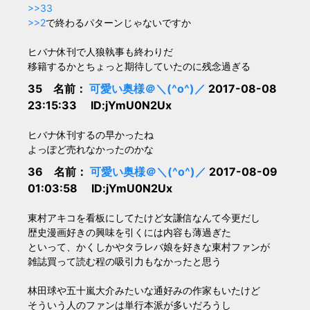
>>33
>>2
で終わるパターンじゃないですか
ヒバナ休刊で人狼執事も終わりだ
移籍するかとちょっと期待していたのに残念過ぎる
35 名前：
可愛い奥様＠＼(^o^)／
2017-08-08
23:15:33 ID:jYmU0N2Ux
ヒバナ休刊するの早かったね
よっぽど売れなかったのかな
36 名前：
可愛い奥様＠＼(^o^)／
2017-08-09
01:03:58 ID:jYmU0N2Ux
東村アキコを看板にしてたけど女謙信なんて今更だし
歴史漫画好きの興味を引くには内容も薄過ぎた
といって、かくしかやタラレバ娘を好きな東村ファンが
雑誌買って読む程の吸引力もなかったと思う
林田球や五十嵐大介みたいな通好みの作家もいたけど
そういう人のファンは単行本派が多いだろうし