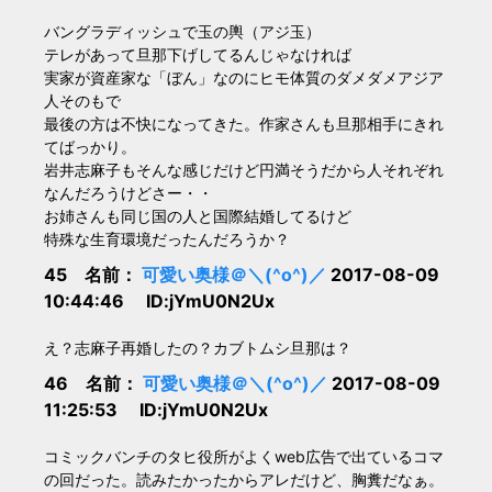
バングラディッシュで玉の輿（アジ玉）
テレがあって旦那下げしてるんじゃなければ
実家が資産家な「ぼん」なのにヒモ体質のダメダメアジア
人そのもで
最後の方は不快になってきた。作家さんも旦那相手にきれ
てばっかり。
岩井志麻子もそんな感じだけど円満そうだから人それぞれ
なんだろうけどさー・・
お姉さんも同じ国の人と国際結婚してるけど
特殊な生育環境だったんだろうか？
45 名前：
可愛い奥様＠＼(^o^)／
2017-08-09
10:44:46 ID:jYmU0N2Ux
え？志麻子再婚したの？カブトムシ旦那は？
46 名前：
可愛い奥様＠＼(^o^)／
2017-08-09
11:25:53 ID:jYmU0N2Ux
コミックバンチのタヒ役所がよくweb広告で出ているコマ
の回だった。読みたかったからアレだけど、胸糞だなぁ。