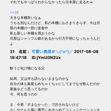
それでもやっぱりわからなかったら古本屋に走るわｗ
>>26
大きな本棚良いなぁ
うちも別なんだけど、私の本棚におさまりきらず、今は旦
那の本棚の一部に侵食中
私も新しい本棚を買おうかな
旦那はシャッフル癖があるから行方不明になっちゃうんだ
よ
31 名前：
可愛い奥様＠＼(^o^)／
2017-08-08
19:47:18 ID:jYmU0N2Ux
酔うと化け物になる父
結局、父は何も語らないままなのかな
自分の体も家庭もめちゃくちゃにしてまでなぜ飲んだのか
家族をどう思ってるのか
今、何を思うのか
ま、今更「すまなかった」で許されないけど
もしやそんな風に勝手にあきらめてコミュニケーションを