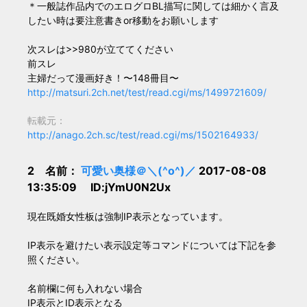
＊一般誌作品内でのエログロBL描写に関しては細かく言及
したい時は要注意書きor移動をお願いします
次スレは>>980が立ててください
前スレ
主婦だって漫画好き！〜148冊目〜
http://matsuri.2ch.net/test/read.cgi/ms/1499721609/
転載元：
http://anago.2ch.sc/test/read.cgi/ms/1502164933/
2 名前：
可愛い奥様＠＼(^o^)／
2017-08-08
13:35:09 ID:jYmU0N2Ux
現在既婚女性板は強制IP表示となっています。
IP表示を避けたい表示設定等コマンドについては下記を参
照ください。
名前欄に何も入れない場合
IP表示とID表示となる