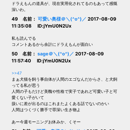
ドラえもんの道具が、現在実用化されてるのもあって感慨
深いわ。
49 名前：
可愛い奥様＠＼(^o^)／
2017-08-09
11:35:08 ID:jYmU0N2Ux
私も読んでる
コメントあるから余計にドラえもんが面白い
50 名前：
sage＠＼(^o^)／
2017-08-09
11:57:40 ID:jYmU0N2Ux
>>47
まぁ犬猫を飼う事自体が人間のエゴなんだからさ、と犬飼
ってる私が思う
人間の子もだけど美醜や性格で実子であれど可愛い子と可
愛くない子がいて
扱いに差が出るのはこれまたよくある話でないのかい
人間はつくづく勝手で罪深い生き物よ
あー今週モーニングお休みか、くそー