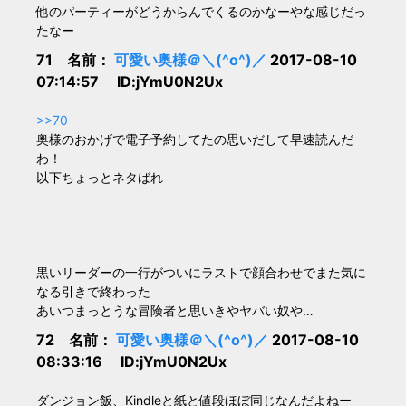
他のパーティーがどうからんでくるのかなーやな感じだっ
たなー
71 名前：
可愛い奥様＠＼(^o^)／
2017-08-10
07:14:57 ID:jYmU0N2Ux
>>70
奥様のおかげで電子予約してたの思いだして早速読んだ
わ！
以下ちょっとネタばれ
黒いリーダーの一行がついにラストで顔合わせでまた気に
なる引きで終わった
あいつまっとうな冒険者と思いきやヤバい奴や…
72 名前：
可愛い奥様＠＼(^o^)／
2017-08-10
08:33:16 ID:jYmU0N2Ux
ダンジョン飯、Kindleと紙と値段ほぼ同じなんだよねー