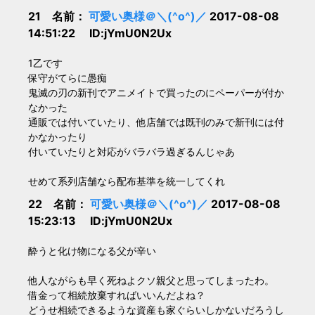
21 名前：
可愛い奥様＠＼(^o^)／
2017-08-08
14:51:22 ID:jYmU0N2Ux
1乙です
保守がてらに愚痴
鬼滅の刃の新刊でアニメイトで買ったのにペーパーが付か
なかった
通販では付いていたり、他店舗では既刊のみで新刊には付
かなかったり
付いていたりと対応がバラバラ過ぎるんじゃあ
せめて系列店舗なら配布基準を統一してくれ
22 名前：
可愛い奥様＠＼(^o^)／
2017-08-08
15:23:13 ID:jYmU0N2Ux
酔うと化け物になる父が辛い
他人ながらも早く死ねよクソ親父と思ってしまったわ。
借金って相続放棄すればいいんだよね？
どうせ相続できるような資産も家ぐらいしかないだろうし