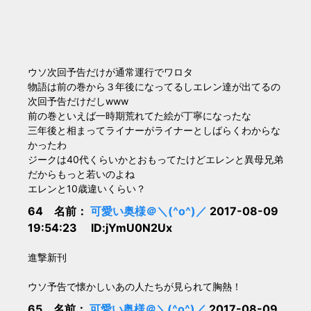
ウソ次回予告だけが通常運行でワロタ
物語は前の巻から３年後になってるしエレン達が出てるの
次回予告だけだしwww
前の巻といえば一時期荒れてた絵が丁寧になったな
三年後と相まってライナーがライナーとしばらくわからな
かったわ
ジークは40代くらいかとおもってたけどエレンと異母兄弟
だからもっと若いのよね
エレンと10歳違いくらい？
64 名前：
可愛い奥様＠＼(^o^)／
2017-08-09
19:54:23 ID:jYmU0N2Ux
進撃新刊
ウソ予告で懐かしいあの人たちが見られて胸熱！
65 名前：
可愛い奥様＠＼(^o^)／
2017-08-09