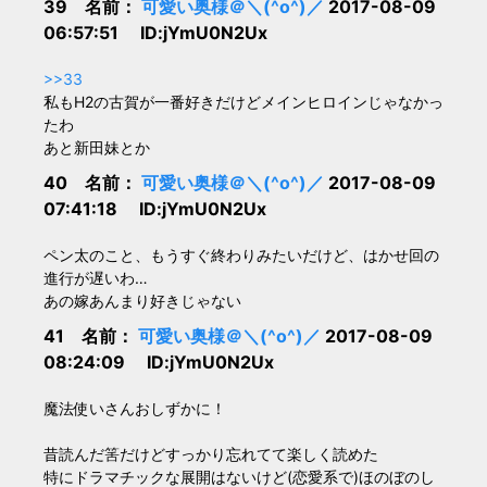
39 名前：
可愛い奥様＠＼(^o^)／
2017-08-09
06:57:51 ID:jYmU0N2Ux
>>33
私もH2の古賀が一番好きだけどメインヒロインじゃなかっ
たわ
あと新田妹とか
40 名前：
可愛い奥様＠＼(^o^)／
2017-08-09
07:41:18 ID:jYmU0N2Ux
ペン太のこと、もうすぐ終わりみたいだけど、はかせ回の
進行が遅いわ…
あの嫁あんまり好きじゃない
41 名前：
可愛い奥様＠＼(^o^)／
2017-08-09
08:24:09 ID:jYmU0N2Ux
魔法使いさんおしずかに！
昔読んだ筈だけどすっかり忘れてて楽しく読めた
特にドラマチックな展開はないけど(恋愛系で)ほのぼのし