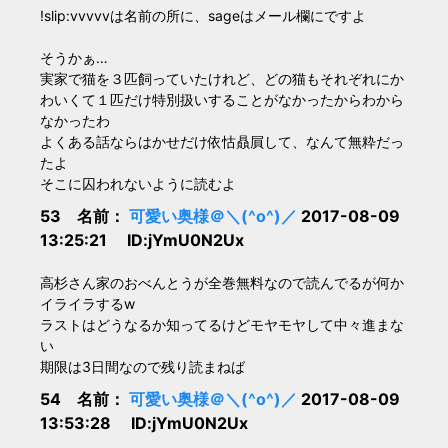
!slip:vvvvvは名前の所に、sageはメール欄にですよ
そうかぁ…
実家で猫を３匹飼っていたけれど、どの猫もそれぞれにか
わいくて１匹だけ特別扱いすることがなかったからわから
なかったわ
よくある話ならはかせだけ依怙贔屓して、なんて無粋だっ
たよ
そこに囚われないように読むよ
53 名前：
可愛い奥様＠＼(^o^)／
2017-08-09
13:25:21 ID:jYmU0N2Ux
高杉さん家のおべんとうが全巻無料なので読んでるが何か
イライラするw
ラストはどうなるか知ってるけどモヤモヤして中々進まな
い
期限は3日間なので残り読まねば
54 名前：
可愛い奥様＠＼(^o^)／
2017-08-09
13:53:28 ID:jYmU0N2Ux