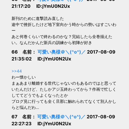
21:17:20 ID:jYmU0N2Ux
新刊のために進撃読み直した
途中で挫折したけど地下室向かう時からの勢いはすごいわ
ー
あと何巻くらいで終わるのかな？完結したら全巻揃えた
い。なんだかんだ新兵の訓練から初陣が好き
66 名前：
可愛い奥様＠＼(^o^)／
2017-08-09
21:35:02 ID:jYmU0N2Ux
>>44
わー懐かしい
まぁあまり離婚する世代じゃないのもあるのではと思って
いたんだけど、たしかアジ玉終わってから？作画で忙しく
しててどうでもよくなったとか
ブログ見に行っても全く旦那に触れられてなくて別人かし
らと悩んだわ…
67 名前：
可愛い奥様＠＼(^o^)／
2017-08-09
22:27:23 ID:jYmU0N2Ux