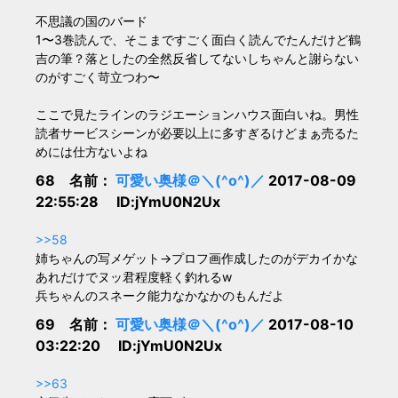
不思議の国のバード
1〜3巻読んで、そこまですごく面白く読んでたんだけど鶴
吉の筆？落としたの全然反省してないしちゃんと謝らない
のがすごく苛立つわ〜
ここで見たラインのラジエーションハウス面白いね。男性
読者サービスシーンが必要以上に多すぎるけどまぁ売るた
めには仕方ないよね
68 名前：
可愛い奥様＠＼(^o^)／
2017-08-09
22:55:28 ID:jYmU0N2Ux
>>58
姉ちゃんの写メゲット→プロフ画作成したのがデカイかな
あれだけでヌッ君程度軽く釣れるw
兵ちゃんのスネーク能力なかなかのもんだよ
69 名前：
可愛い奥様＠＼(^o^)／
2017-08-10
03:22:20 ID:jYmU0N2Ux
>>63