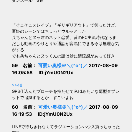
ダンスール 6巻
「そこそこスレイブ」「ギリギリアウト」で笑ったけど、
夏姫のシーンではちょっとウルッとした
兵ちゃんとヌッ君のネット恋愛、昔のPC主流時代ならま
だしも動画のやりとりや通話が容易にできる今は無理な気
がする
でも兵ちゃんとヌッくんの話は妙に清涼感があって好き
59 名前：
可愛い奥様＠＼(^o^)／
2017-08-09
16:05:58 ID:jYmU0N2Ux
>>48
GPS仕込んだブローチを持たせてiPadみたいな薄型タブレ
ットで追跡するとか、すごいよね
60 名前：
可愛い奥様＠＼(^o^)／
2017-08-09
16:19:53 ID:jYmU0N2Ux
LINEで待ちきれなくてラジエーションハウス買っちゃった