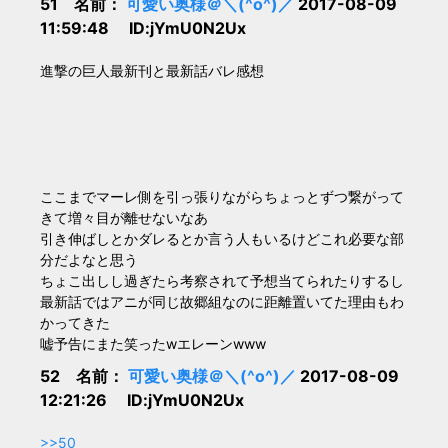
51 名前：
可愛い奥様＠＼(^o^)／
2017-08-09
11:59:48 ID:jYmU0N2Ux
進撃の巨人最新刊と最新話バレ感想
ここまでマーレ側を引っ張りながらちょっとずつ繋がって
きて増々目が離せないなあ
引き伸ばしとかダレるとか言う人もいるけどこれ必要な部
分だよなと思う
ちょこ出しし過ぎたら考察されて予想当てられたりするし
最新話ではアニが同じ故郷組なのに距離置いてた理由もわ
かってきた
嘘予告にまた笑ったwエレーンwww
52 名前：
可愛い奥様＠＼(^o^)／
2017-08-09
12:21:26 ID:jYmU0N2Ux
>>50