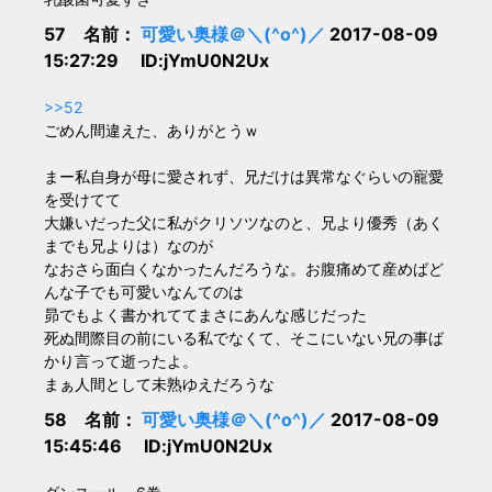
57 名前：
可愛い奥様＠＼(^o^)／
2017-08-09
15:27:29 ID:jYmU0N2Ux
>>52
ごめん間違えた、ありがとうｗ
まー私自身が母に愛されず、兄だけは異常なぐらいの寵愛
を受けてて
大嫌いだった父に私がクリソツなのと、兄より優秀（あく
までも兄よりは）なのが
なおさら面白くなかったんだろうな。お腹痛めて産めばど
んな子でも可愛いなんてのは
昴でもよく書かれててまさにあんな感じだった
死ぬ間際目の前にいる私でなくて、そこにいない兄の事ば
かり言って逝ったよ。
まぁ人間として未熟ゆえだろうな
58 名前：
可愛い奥様＠＼(^o^)／
2017-08-09
15:45:46 ID:jYmU0N2Ux