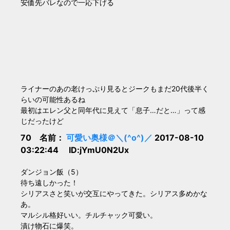
安価先バレなので一応下げる
ライナーのあの老けっぷり見るとジークもまだ20代後半く
らいの可能性あるね
最初はエレン父と同年代に見えて「息子…だと…」って感
じだったけど
70 名前：
可愛い奥様＠＼(^o^)／
2017-08-10
03:22:44 ID:jYmU0N2Ux
ダンジョン飯（5）
待ち遠しかった！
シリアスさと笑いが交互にやってきた。シリアス多めかな
あ。
マルシル格好いい。チルチャック可愛い。
漬け物石に爆笑。