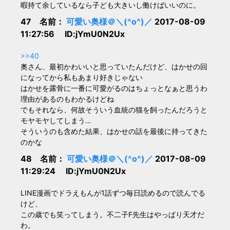
暇持て余しているなら子ども大きいし働けばいいのに。
47 名前：
可愛い奥様＠＼(^o^)／
2017-08-09
11:27:56 ID:jYmU0N2Ux
>>40
奥さん、最初かわいいと思っていたんだけど、はかせの回
になってから私もあまり好きじゃない
はかせを露骨に一番に可愛がるのはちょっとなぁと思うわ
理由があるのもわかるけどね
でもそれなら、何故そういう血統の猫を飼ったんだろうと
モヤモヤしてしまう…
そういうのも含めた結果、はかせの話を最後に持ってきた
のかな
48 名前：
可愛い奥様＠＼(^o^)／
2017-08-09
11:29:24 ID:jYmU0N2Ux
LINE漫画でドラえもんが1話ずつ毎日読めるので読んでる
けど、
この歳でも笑ってしまう。不二子F先生はやっぱり天才だ
わ。