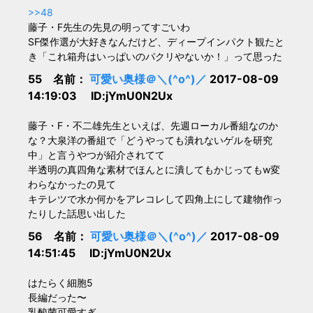
>>48
藤子・F先生の先見の明ってすごいわ
SF傑作選が大好きなんだけど、ディープインパクト観たと
き「これ箱舟はいっぱいのパクリやないか！」って思った
55 名前：
可愛い奥様＠＼(^o^)／
2017-08-09
14:19:03 ID:jYmU0N2Ux
藤子・F・不二雄先生といえば、先週ローカル番組なのか
な？大泉洋の番組で「どうやっても潰れないゲルを研究
中」と言うやつが紹介されてて
半透明の真四角な素材でほんとに潰してもかじってもw変
わらなかったの見て
キテレツで水か何かをアレコレして四角上にして建物作っ
たりした話思い出した
56 名前：
可愛い奥様＠＼(^o^)／
2017-08-09
14:51:45 ID:jYmU0N2Ux
はたらく細胞5
長編だった〜
乳酸菌可愛すぎ