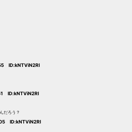
55 ID:kNTViN2Rl
51 ID:kNTViN2Rl
んだろう？
05 ID:kNTViN2Rl