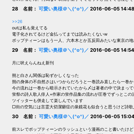
28 名前：
可愛い奥様＠＼(^o^)／
2016-06-05 14:48
>>26
outは私も覚えてる
電子化されてるけど金払ってまでは読みたくないw
ポップティーンはもう一人、六本木とか五反田みたいな東京の地
29 名前：
可愛い奥様＠＼(^o^)／
2016-06-05 14:54
月に吠えらんねえ新刊
朔と白さん関係は恥ずかしくなった
朔の身体の不自然さはいつからだろうと一巻読み直したら一巻か
今の流れは一巻から暗示されていたから〆は著者の中で決まって
蛍祭の詩人歌人俳人+作家の蛍作品集の流れが圧巻でずっとこの
ツイッターも併走して楽しんでいます
□街の空気には言霊大切潔癖症の泉鏡花も似合うと思うけど詩歌
30 名前：
可愛い奥様＠＼(^o^)／
2016-06-05 15:04
前スレでポップティーンのラッシュという漫画のこと書いたけど