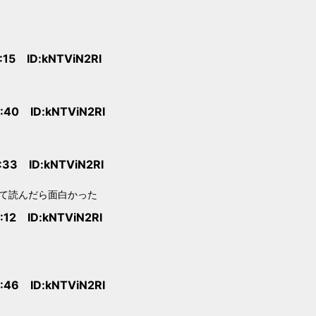
:15 ID:kNTViN2Rl
:40 ID:kNTViN2Rl
:33 ID:kNTViN2Rl
て読んだら面白かった
:12 ID:kNTViN2Rl
:46 ID:kNTViN2Rl