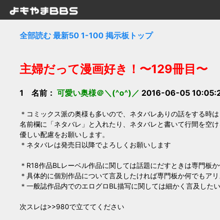
全部読む
最新50
1-100
掲示板トップ
主婦だって漫画好き！〜129冊目〜
1 名前：
可愛い奥様＠＼(^o^)／
2016-06-05 10:05:
＊コミックス派の奥様も多いので、ネタバレありの話をする時は
名前欄に「ネタバレ」と入れたり、ネタバレと書いて行間を空け
優しい配慮をお願いします。
＊ネタバレは発売日以降でよろしくお願いします
＊R18作品BLレーベル作品に関しては話題にだすときは専門板
＊具体的に個別作品について言及したければ専門板か何でもアリ
＊一般誌作品内でのエログロBL描写に関しては細かく言及したい
次スレは>>980で立ててください