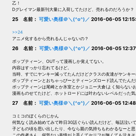
乙！
Dグレイマン最新刊大量に入荷してたけど、売れるのだろうか？
25 名前：
可愛い奥様＠＼(^o^)／
2016-06-05 12:15
>>24
アニメ化するから売れるんじゃないの？
26 名前：
可愛い奥様＠＼(^o^)／
2016-06-05 12:37
ポップティーン、OUTって漫画しか覚えてない。
内容はすっかり忘れてるけど。
当時、すでにヤンキー減ってたんだけどクラスの友達がヤンキー
ポップティーンとおちゃっぴーとティーンズロード読んでたんだ
ポップティーンは尾崎とか氷室とかジョニー大倉(よく知らない
漫画ものせてたけど、ホットロードには叶わないレベルだった気
27 名前：
可愛い奥様＠＼(^o^)／
2016-06-05 12:48
コミコのぼくらのじかん
何気なく読み始めてみて昨日30話ぐらい読んだけど、毎話泣い
子どもの頃を思い出したり、今なら親の気持ちもわかるなーと思
この作者さん、何気ない表情が上手くてセリフが無くても泣きそ