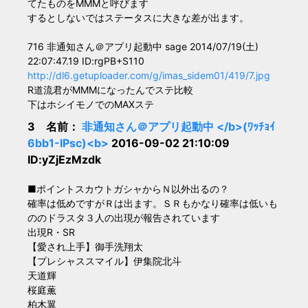
てたものをMMMと呼びます
するとしないではステータスに大きな差が出ます。
716 非通知さん＠アプリ起動中 sage 2014/07/19(土)
22:07:47.19 ID:rgPB+S110
http://dl6.getuploader.com/g/imas_sidem01/419/7.jpg
R道流君がMMMになったんでステ比較
下はホシイモノでのMAXステ
3 名前：
非通知さん＠アプリ起動中 </b>(ﾜｯﾁｮｲ
6bb1-IPsc)<b>
2016-09-02 21:10:09
ID:yZjEzMzdk
■ポイントスカウトガシャからＮ以外出るの？
確率は低めですがＲは出ます。ＳＲもかなり確率は低いも
ののドラスタ３人の出現が報告されています
出現R・SR
【愛され上手】御手洗翔太
【プレシャススマイル】伊集院北斗
天道輝
桜庭薫
柏木翼