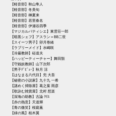
【軽音部】秋山隼人
【軽音部】冬美旬
【軽音部】榊夏来
【軽音部】若里春名
【軽音部】伊瀬谷四季
【マジカルパティシエ】東雲荘一郎
【暗黒シェフ】アスラン＝BB二世
【スイーツ男子】卯月巻緒
【ラブリーメイド】水嶋咲
【冷厳教師】硲道夫
【ハッピーティーチャー】舞田類
【守銭奴教師】山下次郎
【男子ﾃﾞﾋﾞｭｰ】秋月 涼
【はなまる六代目】兜 大吾
【秘密の小説家】九十九 一希
【謎めく掃除屋】葛之葉 雨彦
【歌詠む雑貨屋】北村 想楽
【深海の助教】古論 ｸﾘｽ
【赤の熱意】天道輝
【青の微笑】桜庭薫
【緑の風】柏木翼