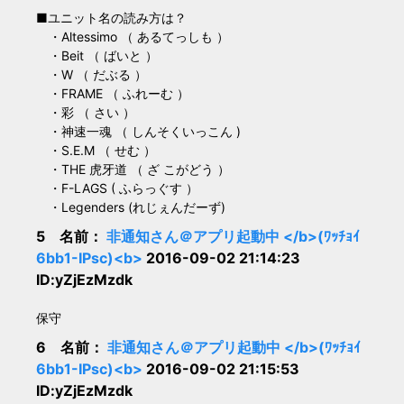
■ユニット名の読み方は？
・Altessimo （ あるてっしも ）
・Beit （ ばいと ）
・W （ だぶる ）
・FRAME （ ふれーむ ）
・彩 （ さい ）
・神速一魂 （ しんそくいっこん )
・S.E.M （ せむ ）
・THE 虎牙道 （ ざ こがどう ）
・F-LAGS ( ふらっぐす ）
・Legenders (れじぇんだーず)
5 名前：
非通知さん＠アプリ起動中 </b>(ﾜｯﾁｮｲ
6bb1-IPsc)<b>
2016-09-02 21:14:23
ID:yZjEzMzdk
保守
6 名前：
非通知さん＠アプリ起動中 </b>(ﾜｯﾁｮｲ
6bb1-IPsc)<b>
2016-09-02 21:15:53
ID:yZjEzMzdk