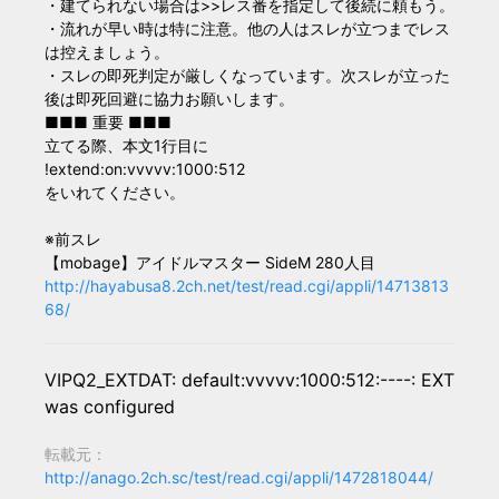
・建てられない場合は>>レス番を指定して後続に頼もう。
・流れが早い時は特に注意。他の人はスレが立つまでレス
は控えましょう。
・スレの即死判定が厳しくなっています。次スレが立った
後は即死回避に協力お願いします。
■■■ 重要 ■■■
立てる際、本文1行目に
!extend:on:vvvvv:1000:512
をいれてください。
※前スレ
【mobage】アイドルマスター SideM 280人目
http://hayabusa8.2ch.net/test/read.cgi/appli/14713813
68/
VIPQ2_EXTDAT: default:vvvvv:1000:512:----: EXT
was configured
転載元：
http://anago.2ch.sc/test/read.cgi/appli/1472818044/