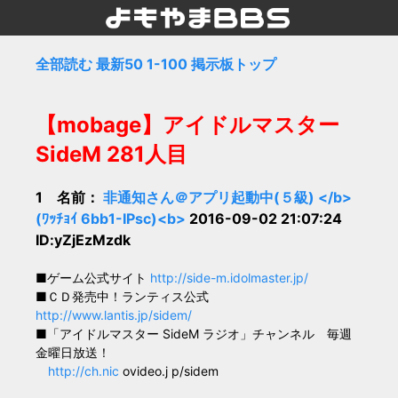
全部読む
最新50
1-100
掲示板トップ
【mobage】アイドルマスター
SideM 281人目
1 名前：
非通知さん＠アプリ起動中(５級) </b>
(ﾜｯﾁｮｲ 6bb1-IPsc)<b>
2016-09-02 21:07:24
ID:yZjEzMzdk
■ゲーム公式サイト
http://side-m.idolmaster.jp/
■ＣＤ発売中！ランティス公式
http://www.lantis.jp/sidem/
■「アイドルマスター SideM ラジオ」チャンネル 毎週
金曜日放送！
http://ch.nic
ovideo.j p/sidem