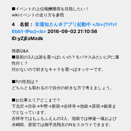
■イベントの上位報酬獲得を目指したい！
wikiイベントの走り方を参照
4 名前：
非通知さん＠アプリ起動中 </b>(ﾜｯﾁｮｲ
6bb1-IPsc)<b>
2016-09-02 21:10:56
ID:yZjEzMzdk
簡易Q&A
■最初の3人は誰を選べばいいの？モバマスみたいにPに属
性付く？
付かないので好きなキャラを選べばオッケーです。
■Pの性別は？
どちらとも取れるので自分の好きな方で考えましょう。
■お仕事エリアどこまで？
下北沢→渋谷→中野→新宿→吉祥寺→池袋→原宿→銀座ま
でとなっています。
吉祥寺ではもふもふえんの3人、池袋では神速一魂および
水嶋咲、原宿では御手洗翔太のNをスカウトできます。