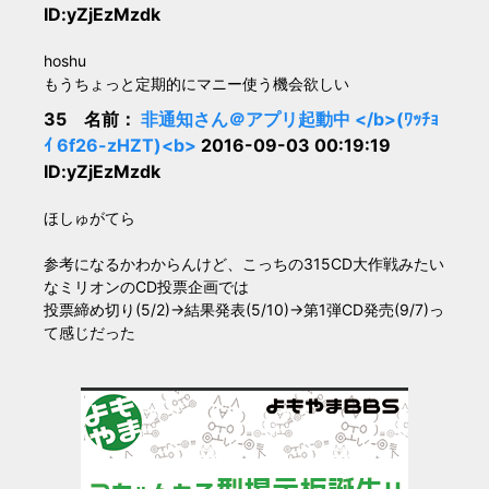
ID:yZjEzMzdk
hoshu
もうちょっと定期的にマニー使う機会欲しい
35 名前：
非通知さん＠アプリ起動中 </b>(ﾜｯﾁｮ
ｲ 6f26-zHZT)<b>
2016-09-03 00:19:19
ID:yZjEzMzdk
ほしゅがてら
参考になるかわからんけど、こっちの315CD大作戦みたい
なミリオンのCD投票企画では
投票締め切り(5/2)→結果発表(5/10)→第1弾CD発売(9/7)っ
て感じだった