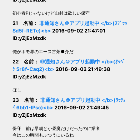
初心者Pじゃないけど山村は欲しい保守
21 名前：
非通知さん＠アプリ起動中 </b>(ｽﾌﾟｯｯ
Sd5f-RETc)<b>
2016-09-02 21:47:01
ID:yZjEzMzdk
俺がホモ界のエース古畑●介だ
22 名前：
非通知さん＠アプリ起動中 </b>(ｵｯﾍﾟ
ｹ Sr8f-Caq2)<b>
2016-09-02 21:49:38
ID:yZjEzMzdk
ほし
23 名前：
非通知さん＠アプリ起動中 </b>(ﾜｯﾁｮ
ｲ 6bb1-IPsc)<b>
2016-09-02 21:49:45
ID:yZjEzMzdk
保守 前は早朝とか昼魔だけだったのに業者
今はこの時間もふつうにいるね