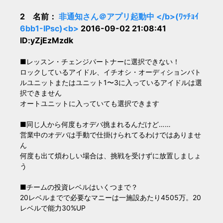
2 名前：
非通知さん＠アプリ起動中 </b>(ﾜｯﾁｮｲ
6bb1-IPsc)<b>
2016-09-02 21:08:41
ID:yZjEzMzdk
■レッスン・チェンジパートナーに選択できない！
ロックしているアイドル、イチオシ・オーディションバト
ルユニットまたはユニット1〜3に入っているアイドルは選
択できません
オートユニットに入っていても選択できます
■同じ人から何度もオデバ挑まれるんだけど……
営業中のオデバは手動で仕掛けられてるわけではありませ
ん
何度も出て煩わしい場合は、挑戦を受けずに放置しましょ
う
■チームの投資レベルはいくつまで？
20レベルまでで必要なマニーは一施設あたり4505万。20
レベルで能力30%UP