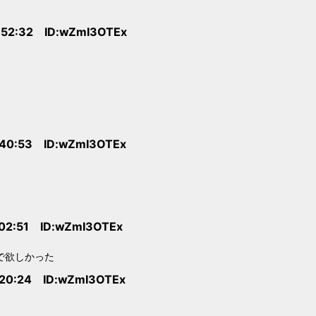
:52:32 ID:wZmI3OTEx
:40:53 ID:wZmI3OTEx
:02:51 ID:wZmI3OTEx
で欲しかった
:20:24 ID:wZmI3OTEx