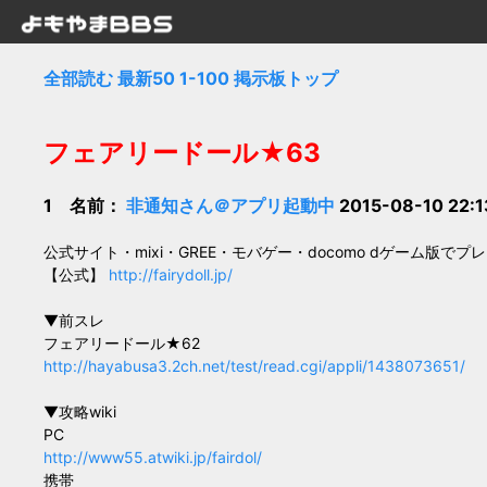
全部読む
最新50
1-100
掲示板トップ
フェアリードール★63
1 名前：
非通知さん＠アプリ起動中
2015-08-10 22:
公式サイト・mixi・GREE・モバゲー・docomo dゲーム版でプ
【公式】
http://fairydoll.jp/
▼前スレ
フェアリードール★62
http://hayabusa3.2ch.net/test/read.cgi/appli/1438073651/
▼攻略wiki
PC
http://www55.atwiki.jp/fairdol/
携帯