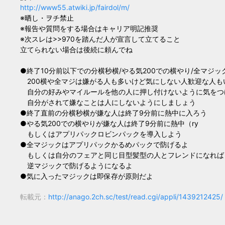
http://www55.atwiki.jp/fairdol/m/
※晒し・ヲチ禁止
※報告や質問をする場合はキャリア明記推奨
※次スレは>>970を踏んだ人が宣言して立てること
立てられない場合は後続に頼んでね
●終了10分前以下での分横秒横/やる気200での横やり/全マジ
200横や全マジは嫌がる人も多いけど気にしない人歓迎な人も
自分の好みやマイルールを他の人に押し付けないように気をつ
自分がされて嫌なことは人にしないようにしましょう
●終了直前の分横秒横が嫌な人は終了9分前に熱中に入ろう
●やる気200での横やりが嫌な人は終了9分前に熱中（ry
もしくはアプリパックロビンパックを導入しよう
●全マジックはアプリパックかるめパックで防げるよ
もしくは自分のフェアと同じ目型髪型の人とフレンドになれば
逆マジックで防げるようになるよ
●気に入ったマジックは即保存が原則だよ
転載元：
http://anago.2ch.sc/test/read.cgi/appli/1439212425/