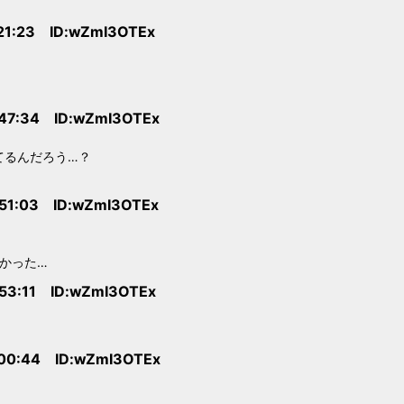
:21:23 ID:wZmI3OTEx
:47:34 ID:wZmI3OTEx
てるんだろう…？
:51:03 ID:wZmI3OTEx
かった…
:53:11 ID:wZmI3OTEx
:00:44 ID:wZmI3OTEx