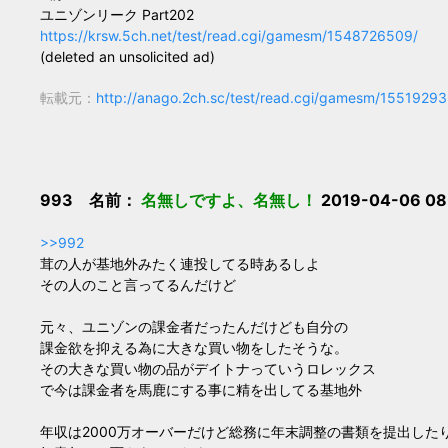
ユニゾンリーク Part202
https://krsw.5ch.net/test/read.cgi/gamesm/1548726509/
(deleted an unsolicited ad)
転載元：
http://anago.2ch.sc/test/read.cgi/gamesm/1551929
993 名前：
名無しですよ、名無し！
2019-04-06 08
>>992
茸の人が基地外みたく連投してる時あるしよ
その人のこと言ってるんだけど
元々、ユニゾンの課金者だったんだけども自分の
課金欲を抑える為に大きな買い物をしたそうな。
その大きな買い物の品がデイトナっていうロレックス
で今は課金者を馬鹿にする事に精を出してる基地外
年収は2000万オーバーだけど総務に年末調整の書類を提出した