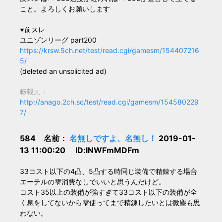
こと。よろしくお願いします
※前スレ
ユニゾンリーグ part200
https://krsw.5ch.net/test/read.cgi/gamesm/154407216
5/
(deleted an unsolicited ad)
転載元：
http://anago.2ch.sc/test/read.cgi/gamesm/154580229
7/
584 名前：
名無しですよ、名無し！
2019-01-
13 11:00:20 ID:lNWFmMDFm
33コスト以下の4凸、5凸する時同じ装備で精錬する場合
エーテルの雫消費なしでいいと思うんだけど。
コスト35以上の装備が強すぎて33コスト以下の装備が全
く息をしてないから雫使ってまで精錬したいとは微塵も思
わない。