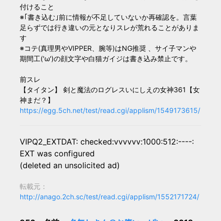
付けること
※｢書き込む｣前に情報が不足していないか再確認を。言葉
足らずでは行き違いの元となりスレが荒れることがありま
す
※コテ(真理男やVIPPER、腕等)はNG推奨 、サイ子マンや
期間工('ω')の顔文字や白猫ガイジは書き込み禁止です。
前スレ
【タイタン】 剣と魔法のログレスいにしえの女神361【女
神まだ？】
https://egg.5ch.net/test/read.cgi/applism/1549173615/
VIPQ2_EXTDAT: checked:vvvvvv:1000:512:----:
EXT was configured
(deleted an unsolicited ad)
転載元：
http://anago.2ch.sc/test/read.cgi/applism/1552171724/