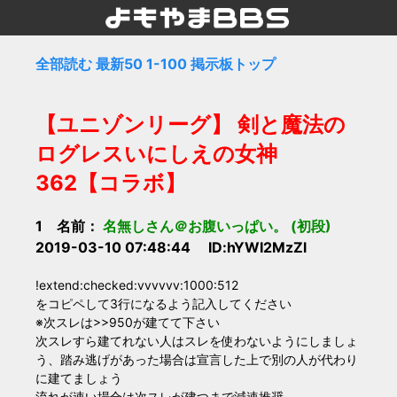
全部読む
最新50
1-100
掲示板トップ
【ユニゾンリーグ】 剣と魔法の
ログレスいにしえの女神
362【コラボ】
1 名前：
名無しさん＠お腹いっぱい。
(初段)
2019-03-10 07:48:44 ID:hYWI2MzZl
!extend:checked:vvvvvv:1000:512
をコピペして3行になるよう記入してください
※次スレは>>950が建てて下さい
次スレすら建てれない人はスレを使わないようにしましょ
う、踏み逃げがあった場合は宣言した上で別の人が代わり
に建てましょう
流れが速い場合は次スレが建つまで減速推奨