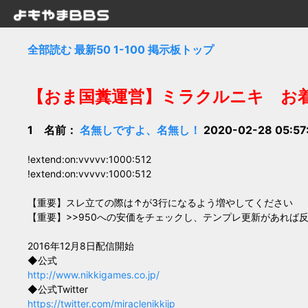
全部読む
最新50
1-100
掲示板トップ
【おま国糞運営】ミラクルニキ お着替え
1 名前：
名無しですよ、名無し！
2020-02-28 05:5
!extend:on:vvvvv:1000:512
!extend:on:vvvvv:1000:512
【重要】スレ立ての際は↑が3行になるよう増やしてください
【重要】>>950への安価をチェックし、テンプレ更新があれば
2016年12月8日配信開始
◆公式
http://www.nikkigames.co.jp/
◆公式Twitter
https://twitter.com/miraclenikkijp