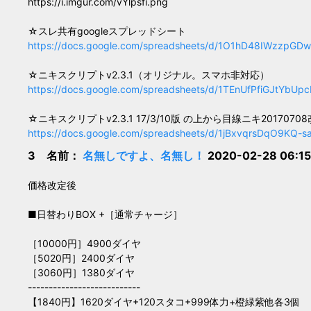
https://i.imgur.com/vYlpsfi.png
☆スレ共有googleスプレッドシート
https://docs.google.com/spreadsheets/d/1O1hD48IWzzpGDw
☆ニキスクリプトv2.3.1（オリジナル。スマホ非対応）
https://docs.google.com/spreadsheets/d/1TEnUfPfiGJtYb
☆ニキスクリプトv2.3.1 17/3/10版 の上から目線ニキ20170
https://docs.google.com/spreadsheets/d/1jBxvqrsDqO9KQ-
3 名前：
名無しですよ、名無し！
2020-02-28 06:1
価格改定後
■日替わりBOX +［通常チャージ］
［10000円］4900ダイヤ
［5020円］2400ダイヤ
［3060円］1380ダイヤ
---------------------------
【1840円】1620ダイヤ+120スタコ+999体力+橙緑紫