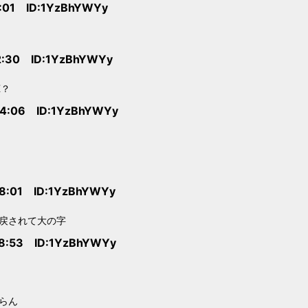
3:01 ID:1YzBhYWYy
2:30 ID:1YzBhYWYy
K？
54:06 ID:1YzBhYWYy
08:01 ID:1YzBhYWYy
戻されて大の字
18:53 ID:1YzBhYWYy
らん