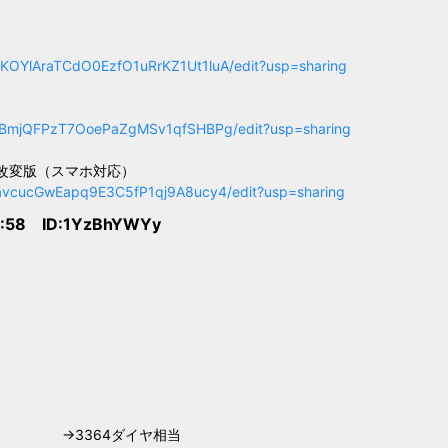
KOYlAraTCdO0EzfO1uRrKZ1Ut1luA/edit?usp=sharing
UpcBmjQFPzT7OoePaZgMSv1qfSHBPg/edit?usp=sharing
708改変版（スマホ対応）
savcucGwEapq9E3C5fP1qj9A8ucy4/edit?usp=sharing
5:58 ID:1YzBhYWYy
他各3個 →3364ダイヤ相当