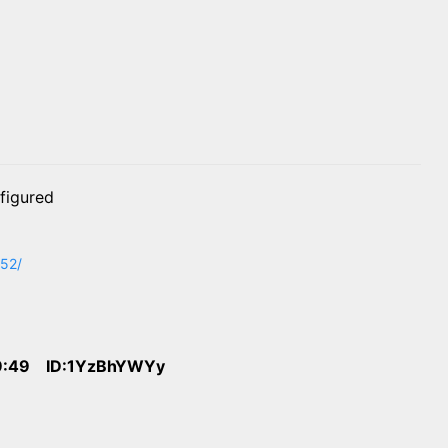
figured
052/
9:49 ID:1YzBhYWYy