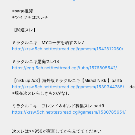
※sage推奨
※ツイヲチはスレチ
【関連スレ】
ミラクルニキ MYコーデを晒すスレ7
http://krsw.5ch.net/test/read.cgi/gamesm/1542812060/
ミラクルニキ愚痴スレ18
https://egg.5ch.net/test/read.cgi/tubo/1576805542/
【nikkiup2u3】海外版ミラクルニキ【Miracl Nikki】part5
http://krsw.5ch.net/test/read.cgi/gamesm/1539344785/
da
※現在次スレらしきものがなし
ミラクルニキ フレンド＆ギルド募集スレ part9
https://krsw.5ch.net/test/read.cgi/gamesm/1580785651/
次スレは>>950が宣言してから立ててください