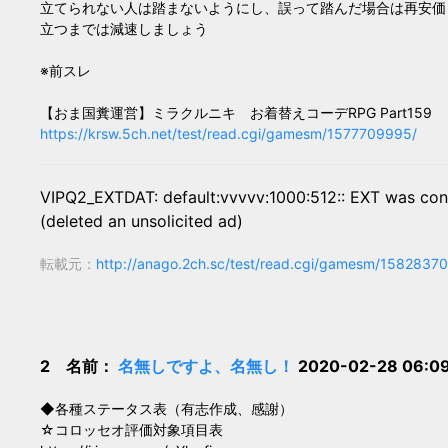
立てられない人は踏まないようにし、誤って踏んだ場合は再安価
立つまでは減速しましょう
※前スレ
【おま国糞運営】ミラクルニキ お着替えコーデRPG Part159
https://krsw.5ch.net/test/read.cgi/gamesm/1577709995/
VIPQ2_EXTDAT: default:vvvvv:1000:512:: EXT was con
(deleted an unsolicited ad)
転載元：
http://anago.2ch.sc/test/read.cgi/gamesm/1582837
2 名前：
名無しですよ、名無し！
2020-02-28 06:0
◆各種ステータス表（有志作成、感謝）
☆コロッセオ評価対象項目表