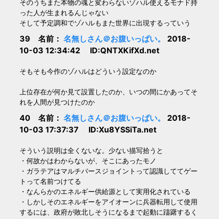
そのうちまた本物の魂と変わらないゾハル使えるモナド持
った人が生まれるんじゃない
そして予定調和でゾハルもまた世界に出現するっていう
39 名前：
名無しさん＠お腹いっぱい。
2018-
10-03 12:34:42 ID:QNTXKifXd.net
そもそも今作のゾハルはどういう設定なのか
上位存在が何か見て設置したのか、いつの間にかあってそ
れを人間が見つけたのか
40 名前：
名無しさん＠お腹いっぱい。
2018-
10-03 17:37:37 ID:Xu8YSSiTa.net
そういう説明は全くないな。少ない描写拾うと
・何故かはわからないが、そこにあったモノ
・ガラテアはマルチバースジョイントって認識しててゲー
トって名前つけてる
・なんらかのエネルギー供給源として実用化されている
・しかしそのエネルギーをアイオーンに兵器転用して使用
するには、政府が敗北しそうになるまで起動に躊躇するく