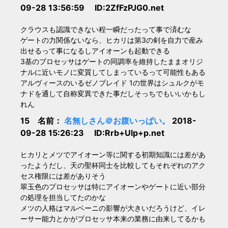
09-28 13:56:59 ID:2ZfFzPJG0.net
クラウスも認識できない程一瞬だったって事で済むな
ゲートの力関係ないなら、ヒカリは第3の剣を自力で産み
出せるって事になるしアイオーンも起動できる
3基のプロセッサはゲートの同調率を維持したままオリジ
ナルに近いモノに変質してしまっているって可能性もある
アルヴィースのいるゼノブレイド 1の世界はシュルクがモ
ナドを通して自称変異できた事だしそっちでもいいかもし
れん
15 名前：
名無しさん＠お腹いっぱい。
2018-
09-28 15:26:23 ID:Rrb+Ulp+p.net
ヒカリとメツでアイオーン等に関する初期知識には差があ
ったようだし、天の聖杯同士を比較してもそれぞれのアク
セス権限には差がありそう
翠玉色のプロセッサは特にアイオーンやゲートに近い部分
の処理を担当してたのかな
メツの人格はマルベーニの影響が大きいだろうけど、イレ
ーサー能力とかがプロセッサ本来の業務に由来してるかも