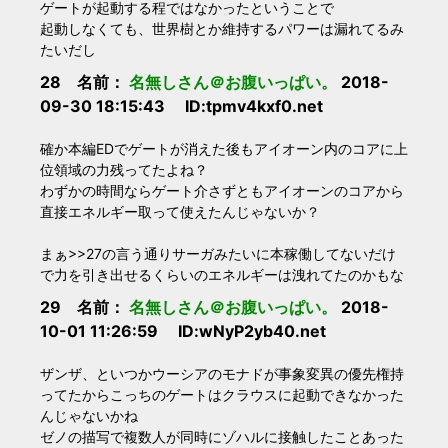
ゲートが起動する程ではなかったということで
起動しなくても、世界樹とか維持するパワーは漏れてるみ
たいだし
28 名前：
名無しさん＠お腹いっぱい。
2018-
09-30 18:15:43 ID:tpmv4kxf0.net
確か本編EDでゲートが消えた後もアイオーン内のコアに上
位領域の力残ってたよね？
わずかの時間ならゲート介さずともアイオーンのコアから
直接エネルギー取って使えたんじゃないか？
まぁ>>27の言う通りサーガみたいに本稼働してないだけ
で力を引き出せるくらいのエネルギーは洩れてたのかもな
29 名前：
名無しさん＠お腹いっぱい。
2018-
10-01 11:26:59 ID:wNyP2yb40.net
ザンザ、といつかウーシアのモナドが事象変異の優先権持
ってたからこっちのゲートはクラウスに起動できなかった
んじゃないかね
ゼノの描写で複数人が同時にゾハルに接触したことあった