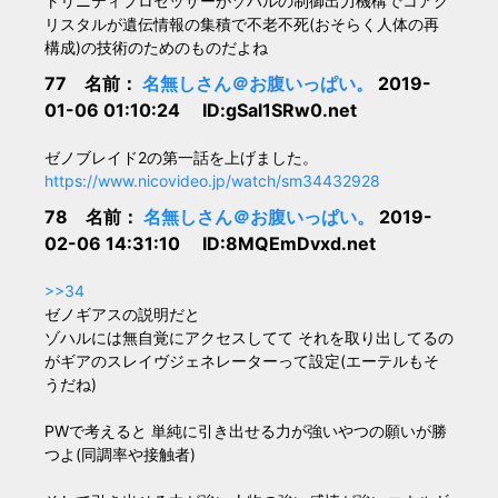
トリニティプロセッサーがゾハルの制御出力機構でコアク
リスタルが遺伝情報の集積で不老不死(おそらく人体の再
構成)の技術のためのものだよね
77 名前：
名無しさん＠お腹いっぱい。
2019-
01-06 01:10:24 ID:gSal1SRw0.net
ゼノブレイド2の第一話を上げました。
https://www.nicovideo.jp/watch/sm34432928
78 名前：
名無しさん＠お腹いっぱい。
2019-
02-06 14:31:10 ID:8MQEmDvxd.net
>>34
ゼノギアスの説明だと
ゾハルには無自覚にアクセスしてて それを取り出してるの
がギアのスレイヴジェネレーターって設定(エーテルもそ
うだね)
PWで考えると 単純に引き出せる力が強いやつの願いが勝
つよ(同調率や接触者)