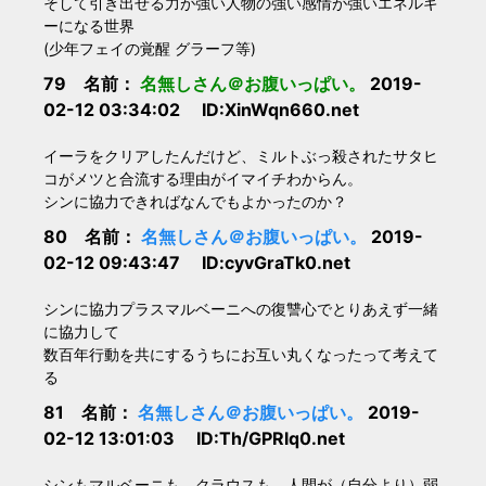
そして引き出せる力が強い人物の強い感情が強いエネルギ
ーになる世界
(少年フェイの覚醒 グラーフ等)
79 名前：
名無しさん＠お腹いっぱい。
2019-
02-12 03:34:02 ID:XinWqn660.net
イーラをクリアしたんだけど、ミルトぶっ殺されたサタヒ
コがメツと合流する理由がイマイチわからん。
シンに協力できればなんでもよかったのか？
80 名前：
名無しさん＠お腹いっぱい。
2019-
02-12 09:43:47 ID:cyvGraTk0.net
シンに協力プラスマルベーニへの復讐心でとりあえず一緒
に協力して
数百年行動を共にするうちにお互い丸くなったって考えて
る
81 名前：
名無しさん＠お腹いっぱい。
2019-
02-12 13:01:03 ID:Th/GPRlq0.net
シンもマルベーニも、クラウスも、人間が（自分より）弱