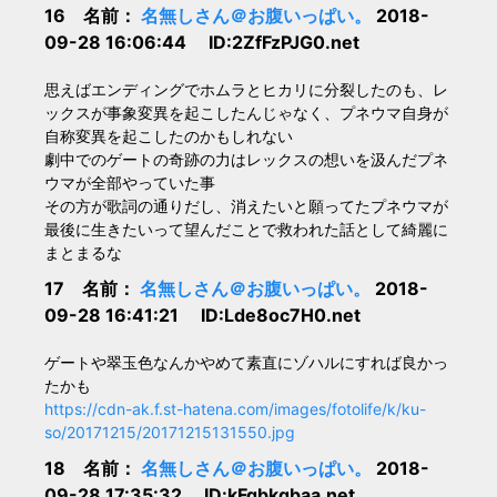
16 名前：
名無しさん＠お腹いっぱい。
2018-
09-28 16:06:44 ID:2ZfFzPJG0.net
思えばエンディングでホムラとヒカリに分裂したのも、レ
ックスが事象変異を起こしたんじゃなく、プネウマ自身が
自称変異を起こしたのかもしれない
劇中でのゲートの奇跡の力はレックスの想いを汲んだプネ
ウマが全部やっていた事
その方が歌詞の通りだし、消えたいと願ってたプネウマが
最後に生きたいって望んだことで救われた話として綺麗に
まとまるな
17 名前：
名無しさん＠お腹いっぱい。
2018-
09-28 16:41:21 ID:Lde8oc7H0.net
ゲートや翠玉色なんかやめて素直にゾハルにすれば良かっ
たかも
https://cdn-ak.f.st-hatena.com/images/fotolife/k/ku-
so/20171215/20171215131550.jpg
18 名前：
名無しさん＠お腹いっぱい。
2018-
09-28 17:35:32 ID:kFqbkqbaa.net