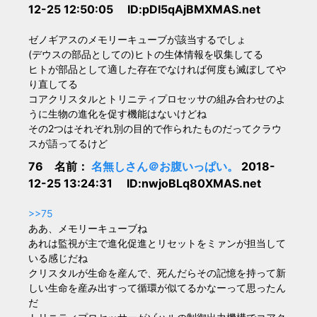
12-25 12:50:05 ID:pDI5qAjBMXMAS.net
ゼノギアスのメモリーキューブが該当するでしょ
(デウスの部品としての)ヒトの生体情報を収集してる
ヒトが部品として適した存在でなければ何度も滅ぼしてや
り直してる
コアクリスタルとトリニティプロセッサの組み合わせのよ
うに生物の進化を促す機能はないけどね
その2つはそれぞれ別の目的で作られたものだってクラウ
スが語ってるけど
76 名前：
名無しさん＠お腹いっぱい。
2018-
12-25 13:24:31 ID:nwjoBLq80XMAS.net
>>75
ああ、メモリーキューブね
あれは監視が主で進化促進とリセットをミァンが担当して
いる感じだね
クリスタルが生命を産んで、死んだらその記憶を持って新
しい生命を産み出すって循環が似てるかなーって思ったん
だ