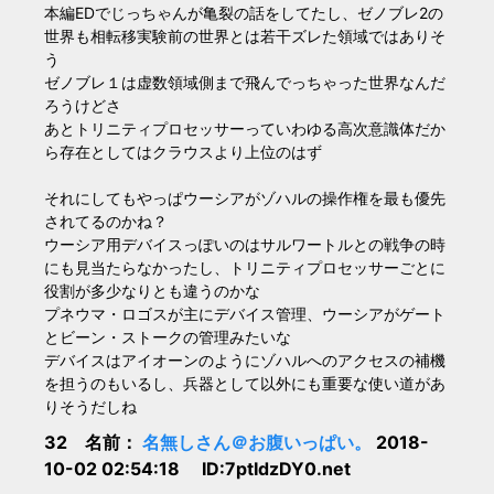
本編EDでじっちゃんが亀裂の話をしてたし、ゼノブレ2の
世界も相転移実験前の世界とは若干ズレた領域ではありそ
う
ゼノブレ１は虚数領域側まで飛んでっちゃった世界なんだ
ろうけどさ
あとトリニティプロセッサーっていわゆる高次意識体だか
ら存在としてはクラウスより上位のはず
それにしてもやっぱウーシアがゾハルの操作権を最も優先
されてるのかね？
ウーシア用デバイスっぽいのはサルワートルとの戦争の時
にも見当たらなかったし、トリニティプロセッサーごとに
役割が多少なりとも違うのかな
プネウマ・ロゴスが主にデバイス管理、ウーシアがゲート
とビーン・ストークの管理みたいな
デバイスはアイオーンのようにゾハルへのアクセスの補機
を担うのもいるし、兵器として以外にも重要な使い道があ
りそうだしね
32 名前：
名無しさん＠お腹いっぱい。
2018-
10-02 02:54:18 ID:7ptIdzDY0.net