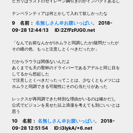
ヒカリはラストのセイレーン綱引きのがインパクトあるし
テンペランティアは何とかして入れて欲しかったな
9 名前：
名無しさん＠お腹いっぱい。
2018-
09-28 12:44:13 ID:2ZfFzPJG0.net
「なんでお前なんかが(ホムラと同調したか)疑問だったが
その瞳の色、もっと注意しとくべきだったか」
だからラウラは関係ないんだよ
あくまでも天の聖杯のドライバーであるアデルと同じ目を
してるから想起した
で注意しとくべきだったってことは、少なくともメツには
ホムラと同調できる可能性にその心当たりがあった
レックスが再同調できた特別な理由がいるのは確かだし
公式でビジョンを見せた以上浪漫を考えても別にいいとは
思う
10 名前：
名無しさん＠お腹いっぱい。
2018-
09-28 12:51:54 ID:i3IykA/+6.net