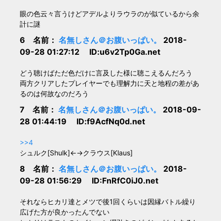
眼の色云々言うけどアデルよりラウラのが似ているから余
計に謎
6 名前：
名無しさん＠お腹いっぱい。
2018-
09-28 01:27:12 ID:u6v2Tp0Ga.net
どう聴けばただ色だけに言及した様に聴こえるんだろう
両方クリアしたプレイヤーでも理解力に天と地程の差があ
るのは何故なのだろう
7 名前：
名無しさん＠お腹いっぱい。
2018-09-
28 01:44:19 ID:f9AcfNq0d.net
>>4
シュルク[Shulk]←→クラウス[Klaus]
8 名前：
名無しさん＠お腹いっぱい。
2018-
09-28 01:56:29 ID:FnRfC0iJ0.net
それならヒカリ達とメツで後1回くらいは因縁バトル繰り
広げた方が良かったんでない