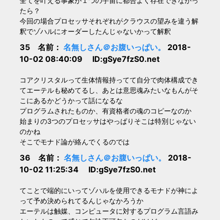
全てを叶える事象が１つの宇宙に都合よく存在できなかっ
たら？
今回の場合プロセッサそれぞれがクラウスの望みを違う解
釈でゾハルにオーダーしたんじゃないかって解釈
35 名前：
名無しさん＠お腹いっぱい。
2018-
10-02 08:40:09 ID:gSye7fzS0.net
コアクリスタルって生体情報持ってて自分で肉体構成でき
てエーテルも秘めてるし、あとは意思魂みたいなもんがそ
こにあるかどうかって話になるな
プログラムされたものか、有資格者の魂のコピーなのか
始まりの3つのプロセッサはやっぱりそこは特別じゃない
のかね
そこでモナド論が絡んでくるのでは
36 名前：
名無しさん＠お腹いっぱい。
2018-
10-02 11:25:34 ID:gSye7fzS0.net
てことで端的にいってゾハルを使用できるモナドが神によ
って予め決められてるんじゃなかろうか
エーテルは触媒、コンピュータに対するプログラム言語み