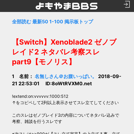
全部読む
最新50
1-100
掲示板トップ
【Switch】Xenoblade2 ゼノブ
レイド2 ネタバレ考察スレ
part9【モノリス】
1 名前：
名無しさん＠お腹いっぱい。
2018-09-
21 22:53:01 ID:8oWtRVXM0.net
!extend:on:vvvvvv:1000:512
↑をコピペして2列以上表示させてスレ立てしてください
このスレはゼノブレイド2の内容についてネタバレ込みで
考察、雑談を行うスレです
※次スレは>>900が【スレ立て宣言】の上立てる事、立て