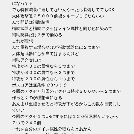
になってる
でも特攻減衰に達してないんやったら装備しててもOK
大体攻撃値２５０００前後をキープしてたらいい
んで問題は補助装備
補助武器と補助アクセはメイン属性と同じ色に染めて
補助防具だけステで染める
これが理想
んで重複する場合やけど補助武器には２つまで
大体超武器にしか当てはまらんけど
補助アクセには
特攻が４００の属性なら３つまで
特攻が３００の属性なら２つまで
特攻が２００の属性なら１つまで
ボスコアは無条件で３つまで
今回のアクセと前回のアクセは特攻３００やから２つまで
作っとくのが理想値になる
あんまり重複させると特攻が下がるからこの数を目安にし
ていい
今回のアクセ１つURにするには１２０個素材がいるから
２つで２４０個
それを自分のメイン属性分取らんとあかん