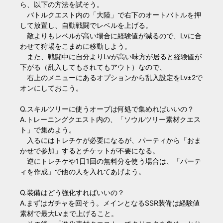
ら、以下の方法を試そう。
バトルクエスト内の「大陸」で右下のオートバトルを押
して放置し、自動戦闘でレベルを上げる。
敵よりもレベルが高い場合に経験値が減るので、Lvに合
わせて狩場をこまめに移動しよう。
また、戦闘中に自分よりLvが高い味方が居ると経験値が
下がる（乱入してもされてもアウト）なので、
右上のメニューにあるオプションから乱入設定をLv±2で
オンにしておこう。
Q.スキルツリーに使うオーブは何処で集めればいいの？
A.トレーニングクエスト内の、「ソウルツリー素材クエス
ト」で集めよう。
入るにはトレチケが必要になるが、パーティから「おま
かせで参加」するとチケットが不要になる。
逆にトレチケや1日1回の無料分を使う場合は、「パーテ
ィを作成」で他の人を入れてあげよう。
Q.装備はどう強化すればいいの？
A.まずはガチャを回そう。メインとなるSSR装備は経験値
素材で最大Lvまで上げること。