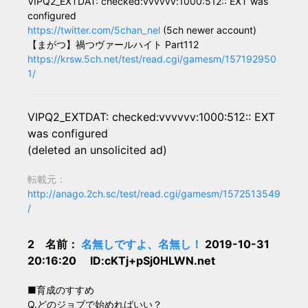
VIPQ2_EXTDAT: checked:vvvvvv:1000:512:: EXT was
configured
https://twitter.com/5chan_nel
(5ch newer account)
【まがつ】禍つヴァールハイト Part112
https://krsw.5ch.net/test/read.cgi/gamesm/157192950
1/
VIPQ2_EXTDAT: checked:vvvvvv:1000:512:: EXT
was configured
(deleted an unsolicited ad)
転載元：
http://anago.2ch.sc/test/read.cgi/gamesm/1572513549
/
2 名前：
名無しですよ、名無し！
2019-10-31
20:16:20 ID:cKTj+pSj0HLWN.net
■育成のすすめ
Q.どのジョブで始めればいい？