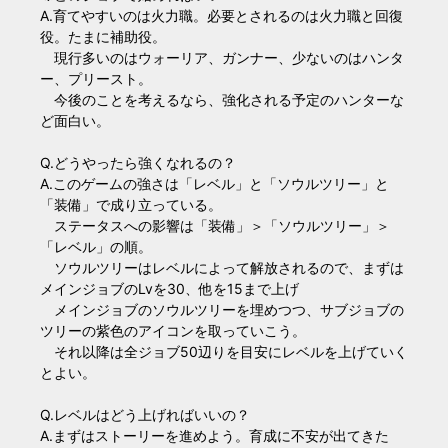
A.育てやすいのは火力職。必要とされるのは火力職と回復
役。たまに補助役。
現行多いのはウォーリア、ガンナー、少ないのはハンタ
ー、プリースト。
今後のことを考えるなら、強化される予定のハンターな
ど面白い。
Q.どうやったら強くなれるの？
A.このゲームの強さは「レベル」と「ソウルツリー」と
「装備」で成り立っている。
ステータスへの影響は「装備」＞「ソウルツリー」＞
「レベル」の順。
ソウルツリーはレベルによって解放されるので、まずは
メインジョブのLvを30、他を15まで上げ
メインジョブのソウルツリーを埋めつつ、サブジョブの
ツリーの紫色のアイコンを取っていこう。
それ以降は全ジョブ50辺りを目安にレベルを上げていく
とよい。
Q.レベルはどう上げればいいの？
A.まずはストーリーを進めよう。育成に不安が出てきた