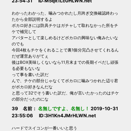
23:54:31 ID:M5qIt1Lc0HLWN.net
わかったわかった、噛みつかれたし月跨ぎ交換確認終わっ
たから全部説明するよ
ボカロ好きには防具チケはガチャして取れなかった所をチ
ケで補完して
アバターとして楽しめるけどボカロの興味ない俺みたいな
のでも
今回4枚もチケをくれることで裏1個分完凸させてくれるん
だぜ運営ありがてぇ
後はBOX美味しくないなら11月末までの長期イベだし頑張
る必要もないな
って事を書いた訳だ
んで、チケの部分じゃなくてボカロに噛みつかれた辺り君
がボカロ好きなんだな
と思って32でそう書いた訳だ、俺が言いたかったのはチケ
の部分だったのにな
39 名前：
名無しですよ、名無し！
2019-10-31
23:55:06 ID:3H1Kn4JMrHLWN.net
ハードでスイコンが一番いいと思う