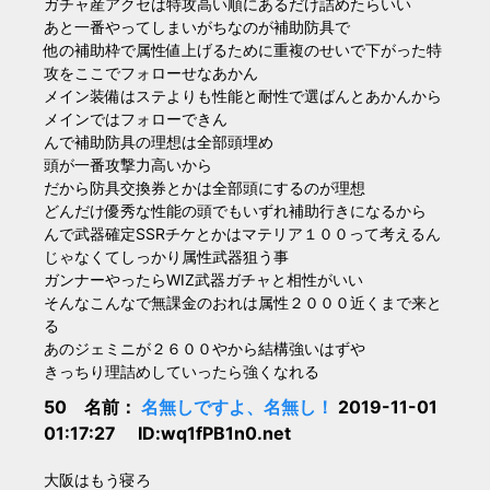
ガチャ産アクセは特攻高い順にあるだけ詰めたらいい
あと一番やってしまいがちなのが補助防具で
他の補助枠で属性値上げるために重複のせいで下がった特
攻をここでフォローせなあかん
メイン装備はステよりも性能と耐性で選ばんとあかんから
メインではフォローできん
んで補助防具の理想は全部頭埋め
頭が一番攻撃力高いから
だから防具交換券とかは全部頭にするのが理想
どんだけ優秀な性能の頭でもいずれ補助行きになるから
んで武器確定SSRチケとかはマテリア１００って考えるん
じゃなくてしっかり属性武器狙う事
ガンナーやったらWIZ武器ガチャと相性がいい
そんなこんなで無課金のおれは属性２０００近くまで来と
る
あのジェミニが２６００やから結構強いはずや
きっちり理詰めしていったら強くなれる
50 名前：
名無しですよ、名無し！
2019-11-01
01:17:27 ID:wq1fPB1n0.net
大阪はもう寝ろ