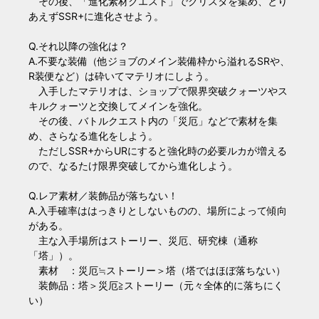
その後、「進化素材クエスト」でクリスタを集め、とり
あえずSSR+に進化させよう。
Q.それ以降の強化は？
A.不要な装備（他ジョブのメイン装備枠から溢れるSRや、
R装便など）は砕いてマテリオにしよう。
入手したマテリオは、ショップで限界突破クォーツやス
キルクォーツと交換してメインを強化。
その後、バトルクエスト内の「災厄」などで素材を集
め、さらなる進化をしよう。
ただしSSR+からURにすると強化時の必要ルカが増える
ので、なるたけ限界突破してから進化しよう。
Q.レア素材／装飾品が落ちない！
A.入手確率ははっきりとしないものの、場所によって傾向
がある。
主な入手場所はストーリー、災厄、研究棟（通称
「塔」）。
素材 ：災厄≒ストーリー＞塔（塔ではほぼ落ちない）
装飾品：塔＞災厄≧ストーリー（元々全体的に落ちにく
い）