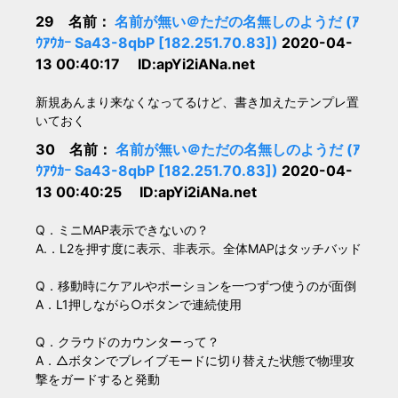
29 名前：
名前が無い＠ただの名無しのようだ (ｱ
ｳｱｳｶｰ Sa43-8qbP [182.251.70.83])
2020-04-
13 00:40:17 ID:apYi2iANa.net
新規あんまり来なくなってるけど、書き加えたテンプレ置
いておく
30 名前：
名前が無い＠ただの名無しのようだ (ｱ
ｳｱｳｶｰ Sa43-8qbP [182.251.70.83])
2020-04-
13 00:40:25 ID:apYi2iANa.net
Q．ミニMAP表示できないの？
A.．L2を押す度に表示、非表示。全体MAPはタッチバッド
Q．移動時にケアルやポーションを一つずつ使うのが面倒
A．L1押しながら○ボタンで連続使用
Q．クラウドのカウンターって？
A．△ボタンでブレイブモードに切り替えた状態で物理攻
撃をガードすると発動