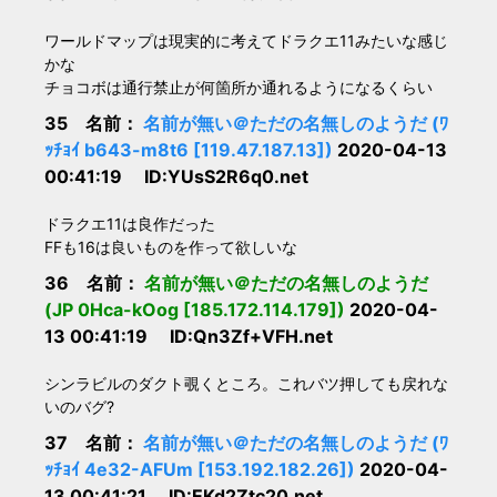
ワールドマップは現実的に考えてドラクエ11みたいな感じ
かな
チョコボは通行禁止が何箇所か通れるようになるくらい
35 名前：
名前が無い＠ただの名無しのようだ (ﾜ
ｯﾁｮｲ b643-m8t6 [119.47.187.13])
2020-04-13
00:41:19 ID:YUsS2R6q0.net
ドラクエ11は良作だった
FFも16は良いものを作って欲しいな
36 名前：
名前が無い＠ただの名無しのようだ
(JP 0Hca-kOog [185.172.114.179])
2020-04-
13 00:41:19 ID:Qn3Zf+VFH.net
シンラビルのダクト覗くところ。これバツ押しても戻れな
いのバグ?
37 名前：
名前が無い＠ただの名無しのようだ (ﾜ
ｯﾁｮｲ 4e32-AFUm [153.192.182.26])
2020-04-
13 00:41:21 ID:EKd2Ztc20.net