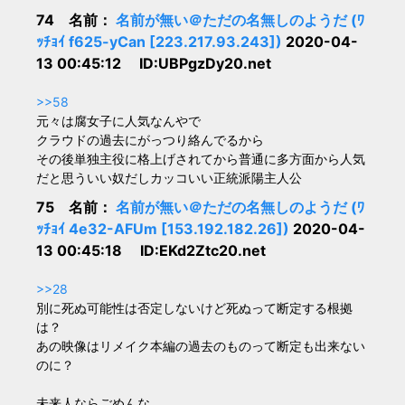
74 名前：
名前が無い＠ただの名無しのようだ (ﾜ
ｯﾁｮｲ f625-yCan [223.217.93.243])
2020-04-
13 00:45:12 ID:UBPgzDy20.net
>>58
元々は腐女子に人気なんやで
クラウドの過去にがっつり絡んでるから
その後単独主役に格上げされてから普通に多方面から人気
だと思ういい奴だしカッコいい正統派陽主人公
75 名前：
名前が無い＠ただの名無しのようだ (ﾜ
ｯﾁｮｲ 4e32-AFUm [153.192.182.26])
2020-04-
13 00:45:18 ID:EKd2Ztc20.net
>>28
別に死ぬ可能性は否定しないけど死ぬって断定する根拠
は？
あの映像はリメイク本編の過去のものって断定も出来ない
のに？
未来人ならごめんな