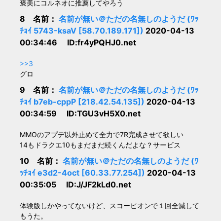
褒美にコルネオに推薦してやろう
8 名前：
名前が無い＠ただの名無しのようだ (ﾜｯ
ﾁｮｲ 5743-ksaV [58.70.189.171])
2020-04-13
00:34:46 ID:fr4yPQHJ0.net
>>3
グロ
9 名前：
名前が無い＠ただの名無しのようだ (ﾜｯ
ﾁｮｲ b7eb-cppP [218.42.54.135])
2020-04-13
00:34:59 ID:TGU3vH5X0.net
MMOのアプデ以外止めて全力で7R完成させて欲しい
14もドラクエ10もまだまだ続くんだよな？サービス
10 名前：
名前が無い＠ただの名無しのようだ (ﾜ
ｯﾁｮｲ e3d2-4oct [60.33.77.254])
2020-04-13
00:35:05 ID:J/JF2kLd0.net
体験版しかやってないけど、スコーピオンで１回全滅して
もうた。