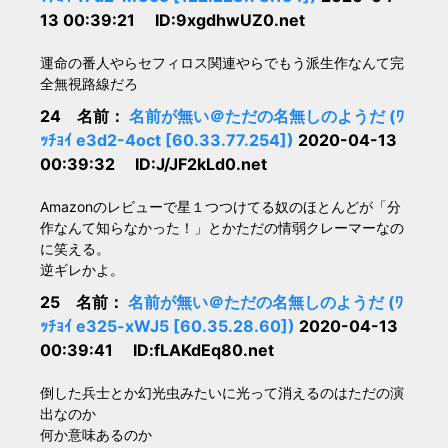
13 00:39:21 ID:9xgdhwUZ0.net
運命の番人やらセフィロス関連やらでもう派生作なんて完
全無視路線だろ
24 名前：
名前が無い＠ただの名無しのようだ (ﾜ
ｯﾁｮｲ e3d2-4oct [60.33.77.254])
2020-04-13
00:39:32 ID:J/JF2kLd0.net
Amazonのレビューで星１つつけてる奴のほとんどが「分
作なんて知らなかった！」とかただの情弱クレーマーなの
に笑える。
逆ギレかよ。
25 名前：
名前が無い＠ただの名無しのようだ (ﾜ
ｯﾁｮｲ e325-xWJ5 [60.35.28.60])
2020-04-13
00:39:41 ID:fLAKdEq80.net
倒した兵士とか幻光虫みたいに光って消えるのはただの演
出なのか
何か意味あるのか