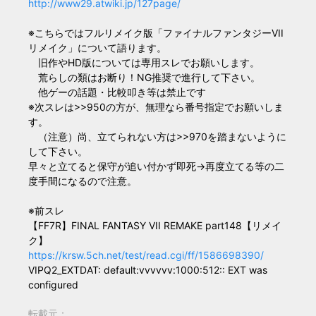
http://www29.atwiki.jp/127page/
※こちらではフルリメイク版「ファイナルファンタジーVII
リメイク」について語ります。
旧作やHD版については専用スレでお願いします。
荒らしの類はお断り！NG推奨で進行して下さい。
他ゲーの話題・比較叩き等は禁止です
※次スレは>>950の方が、無理なら番号指定でお願いしま
す。
（注意）尚、立てられない方は>>970を踏まないように
して下さい。
早々と立てると保守が追い付かず即死→再度立てる等の二
度手間になるので注意。
※前スレ
【FF7R】FINAL FANTASY VII REMAKE part148【リメイ
ク】
https://krsw.5ch.net/test/read.cgi/ff/1586698390/
VIPQ2_EXTDAT: default:vvvvvv:1000:512:: EXT was
configured
転載元：