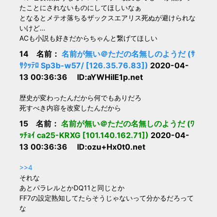
たことにされないものにしてほしいなぁ
となるとメテオ落ちるザックスエアリス死ぬが避けられな
いけど…
ACも小説も好きだからちゃんと繋げてほしい
14 名前：
名前が無い＠ただの名無しのようだ (ｻ
ｻｸｯﾃﾛ Sp3b-w57/ [126.35.76.83])
2020-04-
13 00:36:36 ID:aYWHiIE1p.net
歴史が変わったんだから何でもありだろ
死すべき内容を改変したんだから
15 名前：
名前が無い＠ただの名無しのようだ (ﾜ
ｯﾁｮｲ ca25-KRXG [101.140.162.71])
2020-04-
13 00:36:36 ID:ozu+Hx0t0.net
>>4
それな
あとパラレルとかDQ11と同じとか
FF7の設定熟知してたらそうじゃないって分かるだろって
な