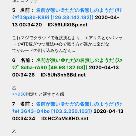
違いコメうざ
5 名前：
名前が無い＠ただの名無しのようだ (ｻｻ
ｸｯﾃﾛ Sp3b-K8Ri [126.33.142.182])
2020-04-
13 00:34:20 ID:56tJlXt8p.net
これマジでクラウドで近接挑むより、エアリスとかバレッ
トでATB稼ぎつつ魔法中心で戦う方が遥かに楽だな
てかルードの割り込みなんなん…
6 名前：
名前が無い＠ただの名無しのようだ (ｽｯ
ｯﾌﾟ Sdba-rAR0 [49.98.132.63])
2020-04-13
00:34:26 ID:5Uh3nh6Bd.net
乙
>>950
指定だと遅すぎる感
7 名前：
名前が無い＠ただの名無しのようだ (ﾜｯ
ﾁｮｲ 3643-Q4bo [103.2.250.103])
2020-04-13
00:34:34 ID:HCZoMsKH0.net
乙