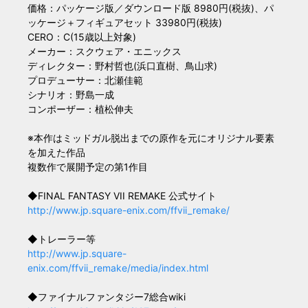
価格：パッケージ版／ダウンロード版 8980円(税抜)、パ
ッケージ＋フィギュアセット 33980円(税抜)
CERO：C(15歳以上対象)
メーカー：スクウェア・エニックス
ディレクター：野村哲也(浜口直樹、鳥山求)
プロデューサー：北瀬佳範
シナリオ：野島一成
コンポーザー：植松伸夫
※本作はミッドガル脱出までの原作を元にオリジナル要素
を加えた作品
複数作で展開予定の第1作目
◆FINAL FANTASY VII REMAKE 公式サイト
http://www.jp.square-enix.com/ffvii_remake/
◆トレーラー等
http://www.jp.square-
enix.com/ffvii_remake/media/index.html
◆ファイナルファンタジー7総合wiki