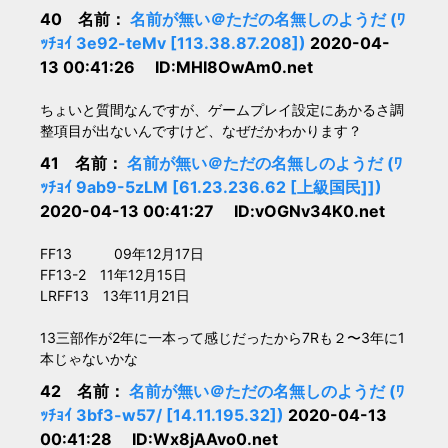
40 名前：
名前が無い＠ただの名無しのようだ (ﾜ
ｯﾁｮｲ 3e92-teMv [113.38.87.208])
2020-04-
13 00:41:26 ID:MHI8OwAm0.net
ちょいと質間なんですが、ゲームプレイ設定にあかるさ調
整項目が出ないんですけど、なぜだかわかります？
41 名前：
名前が無い＠ただの名無しのようだ (ﾜ
ｯﾁｮｲ 9ab9-5zLM [61.23.236.62 [上級国民]])
2020-04-13 00:41:27 ID:vOGNv34K0.net
FF13 09年12月17日
FF13-2 11年12月15日
LRFF13 13年11月21日
13三部作が2年に一本って感じだったから7Rも２〜3年に1
本じゃないかな
42 名前：
名前が無い＠ただの名無しのようだ (ﾜ
ｯﾁｮｲ 3bf3-w57/ [14.11.195.32])
2020-04-13
00:41:28 ID:Wx8jAAvo0.net