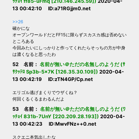
ｯﾁｮｲ ff85-uFmq [210.146.245.59])
2020-04-
13 00:42:10 ID:a71RGjjm0.net
>>26
確かにな
オープンワールドだとFF15に限らずスカスカ感は否めない
ところある
今回みたいにしっかりと作ってくれたらそっちの方が中身
は濃くなると思ったわ
52 名前：
名前が無い＠ただの名無しのようだ (ｻ
ｻｸｯﾃﾛ Sp3b-5x7K [126.35.30.109])
2020-04-
13 00:42:19 ID:zTN4GP/Cp.net
エリゴル逃げまくりでウザくね？
何回くるくるまわるんだよ
53 名前：
名前が無い＠ただの名無しのようだ (ﾜ
ｯﾁｮｲ 831b-7UnY [220.209.28.193])
2020-04-
13 00:42:23 ID:MwvFNz++0.net
スクエニ本気出したな