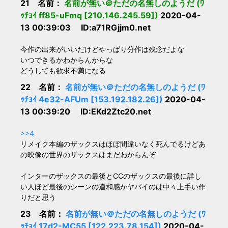
21 名前：
名前が無い＠ただの名無しのようだ (ﾜ
ｯﾁｮｲ ff85-uFmq [210.146.245.59])
2020-04-
13 00:39:03 ID:a71RGjjm0.net
今作の出来がいいだけどやっぱり分作は残念だよな
いつできるかわからんからな
どうしても欲求不満になる
22 名前：
名前が無い＠ただの名無しのようだ (ﾜ
ｯﾁｮｲ 4e32-AFUm [153.192.182.26])
2020-04-
13 00:39:20 ID:EKd2Ztc20.net
>>4
リメイク本編のザックスはほぼ間違いなく死んでるけどあ
の映像の世界のザックスはまだわからんぞ
インターのザックスの最後とCCのザックスの最後に詳し
い人ほど最後のシーンの違和感がヤバイのは中々上手い作
りだと思う
23 名前：
名前が無い＠ただの名無しのようだ (ﾜ
ｯﾁｮｲ 17d2-MC55 [122.223.78.154])
2020-04-