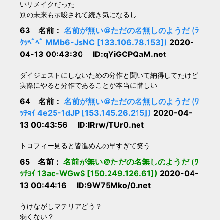
いリメイクだった
別の未来も示唆されて続き気になるし
63 名前：
名前が無い＠ただの名無しのようだ (ﾗ
ｸｯﾍﾟﾍﾟ MMb6-JsNC [133.106.78.153])
2020-
04-13 00:43:30 ID:qYiGCPQaM.net
ダイジェストにしないための分作と聞いて納得してたけど
実際にやると分作であることが本当に惜しい
64 名前：
名前が無い＠ただの名無しのようだ (ﾜ
ｯﾁｮｲ 4e25-1dJP [153.145.26.215])
2020-04-
13 00:43:56 ID:IRrw/TUr0.net
トロフィー見ると皆進めんの早すぎて笑う
65 名前：
名前が無い＠ただの名無しのようだ (ﾜ
ｯﾁｮｲ 13ac-WGwS [150.249.126.61])
2020-04-
13 00:44:16 ID:9W75Mko/0.net
うけながしマテリアどう？
弱くない？