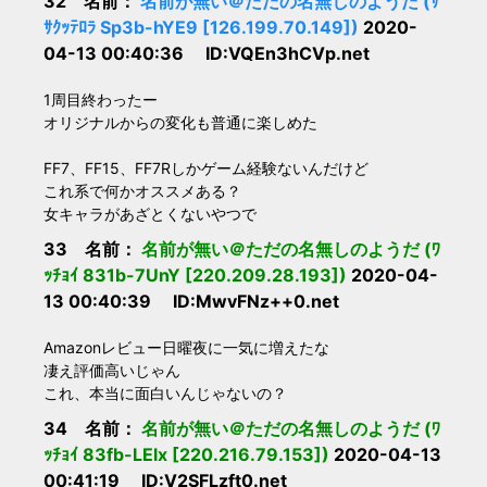
32 名前：
名前が無い＠ただの名無しのようだ (ｻ
ｻｸｯﾃﾛﾗ Sp3b-hYE9 [126.199.70.149])
2020-
04-13 00:40:36 ID:VQEn3hCVp.net
1周目終わったー
オリジナルからの変化も普通に楽しめた
FF7、FF15、FF7Rしかゲーム経験ないんだけど
これ系で何かオススメある？
女キャラがあざとくないやつで
33 名前：
名前が無い＠ただの名無しのようだ (ﾜ
ｯﾁｮｲ 831b-7UnY [220.209.28.193])
2020-04-
13 00:40:39 ID:MwvFNz++0.net
Amazonレビュー日曜夜に一気に増えたな
凄え評価高いじゃん
これ、本当に面白いんじゃないの？
34 名前：
名前が無い＠ただの名無しのようだ (ﾜ
ｯﾁｮｲ 83fb-LElx [220.216.79.153])
2020-04-13
00:41:19 ID:V2SFLzft0.net