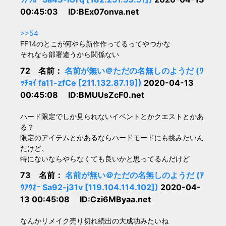
00:45:03 ID:BEx07onva.net
>>54
FF14のとこが何やら新作作ってるってやつかな
それなら部署違うから関係ない
72 名前：
名前が無い＠ただの名無しのようだ (ﾜ
ｯﾁｮｲ fa11-zfCe [211.132.87.19])
2020-04-13
00:45:08 ID:BMUUsZcF0.net
ハード限定でしか見られないイベントとかクエストとかあ
る？
限定のアイテムとかあるならハードモードにも挑みたいん
だけど、
特にないならやらなくても良いかと思ってるんだけど
73 名前：
名前が無い＠ただの名無しのようだ (ｱ
ｳｱｳｵｰ Sa92-j31v [119.104.114.102])
2020-04-
13 00:45:08 ID:Czi6MByaa.net
なんかリメイク売り切れ続出の大成功みたいね