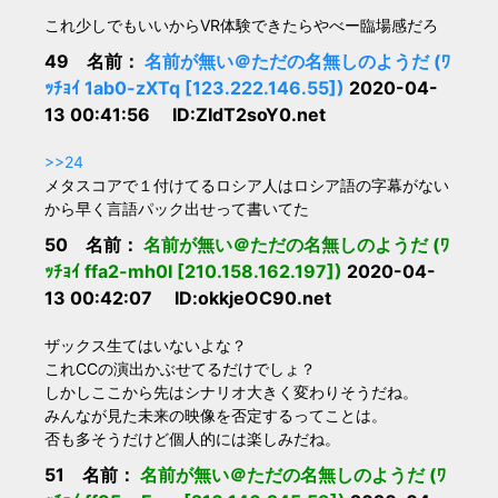
これ少しでもいいからVR体験できたらやべー臨場感だろ
49 名前：
名前が無い＠ただの名無しのようだ (ﾜ
ｯﾁｮｲ 1ab0-zXTq [123.222.146.55])
2020-04-
13 00:41:56 ID:ZIdT2soY0.net
>>24
メタスコアで１付けてるロシア人はロシア語の字幕がない
から早く言語パック出せって書いてた
50 名前：
名前が無い＠ただの名無しのようだ (ﾜ
ｯﾁｮｲ ffa2-mh0I [210.158.162.197])
2020-04-
13 00:42:07 ID:okkjeOC90.net
ザックス生てはいないよな？
これCCの演出かぶせてるだけでしょ？
しかしここから先はシナリオ大きく変わりそうだね。
みんなが見た未来の映像を否定するってことは。
否も多そうだけど個人的には楽しみだね。
51 名前：
名前が無い＠ただの名無しのようだ (ﾜ