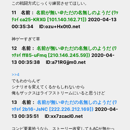
この戦闘方式じっくり練習させてほしい。
11 名前：
名前が無い＠ただの名無しのようだ (ﾜｯ
ﾁｮｲ ca25-KRXG [101.140.162.71])
2020-04-13
00:35:34 ID:ozu+Hx0t0.net
神ゲーすぎて草
12 名前：
名前が無い＠ただの名無しのようだ (ﾜ
ｯﾁｮｲ ff85-uFmq [210.146.245.59])
2020-04-
13 00:35:38 ID:a71RGjjm0.net
>>4
でもわからんぞ
シナリオを変えてくるかもしれないから
俺もザックスはライフストリームにいると思うけど
13 名前：
名前が無い＠ただの名無しのようだ (ﾜ
ｯﾁｮｲ 2b16-JsNC [222.226.212.169])
2020-04-
13 00:35:51 ID:xx7zcacl0.net
コンピ要素拾うなら、ストーリー改変してもACが無かっ