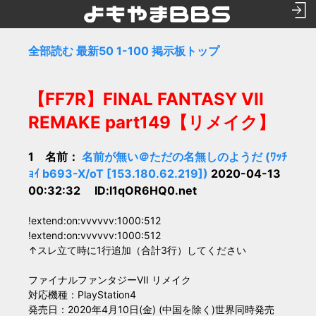
全部読む
最新50
1-100
掲示板トップ
【FF7R】FINAL FANTASY VII
REMAKE part149【リメイク】
1 名前：
名前が無い＠ただの名無しのようだ (ﾜｯﾁ
ｮｲ b693-X/oT [153.180.62.219])
2020-04-13
00:32:32 ID:l1qOR6HQ0.net
!extend:on:vvvvvv:1000:512
!extend:on:vvvvvv:1000:512
↑スレ立て時に1行追加（合計3行）してください
ファイナルファンタジーVII リメイク
対応機種：PlayStation4
発売日：2020年4月10日(金) (中国を除く)世界同時発売