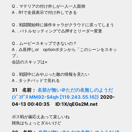
Q．マテリアの付け外しが一人一人面倒
A．R1で全員表示で付け外しできる
Q．戦闘開始時に操作キャラがクラウドに戻ってしまう
A.．バトルセッティングで△押すとリーダー変更
Q．ムービースキップできないの？
A．△長押しor optionボタンから「このシーンをスキッ
プ」
会話のスキップは×
Q．戦闘中にみやぶった敵の情報を見たい
A．タッチパッドで見れる
31 名前：
名前が無い＠ただの名無しのようだ
(ﾄﾞｺｸﾞﾛ MM92-S4qh [119.243.55.16])
2020-
04-13 00:40:35 ID:1X/qEGs2M.net
ボス戦が歯応えあって楽しいね
雑魚はちょっとダルいけど