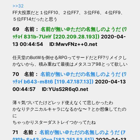
>>32
FF大投票だと１位FF10、２位FF7、３位FF6、４位FF9、
５位FF14だったと思う
69 名前：
名前が無い＠ただの名無しのようだ (ﾜ
ｯﾁｮｲ 831b-7UnY [220.209.28.193])
2020-04-
13 00:44:54 ID:MwvFNz++0.net
任天堂のBotWを倒せるRPGってサードだとFF?リメイクし
かないから、積み重ねて最後はメタスコア98とって欲しい
70 名前：
名前が無い＠ただの名無しのようだ (ﾜ
ｯﾁｮｲ b643-m8t6 [119.47.187.13])
2020-04-13
00:44:57 ID:YUsS2R6q0.net
薄々気づいてたけどレッド使えなくて悲しかったわ
かなりテクニカルキャラになるかな〜？とか想像してたの
に
ちゃっかりスターダストレイつかってたね
71 名前：
名前が無い＠ただの名無しのようだ (ｱ
ｳｱｳｶｰ Sa43-iOrq [182.251.53.51])
2020-04-13