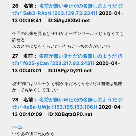
26 名前：
名前が無い＠ただの名無しのようだ (ﾜ
ｯﾁｮｲ 5ab3-RAzN [203.139.73.234])
2020-04-
13 00:39:41 ID:SiAgJ8Xb0.net
今回の出来を見るとFF16がオープンワールドじゃなくても
許せる
スカスカになるくらいだったらこっちの方がいいわ
27 名前：
名前が無い＠ただの名無しのようだ (ﾜ
ｯﾁｮｲ f625-yCan [223.217.93.243])
2020-04-
13 00:40:01 ID:UBPgzDy20.net
現実的にはソシャゲ が儲かるだろうから7だけ開発は無理
か…でも早くしてほしい
28 名前：
名前が無い＠ただの名無しのようだ (ﾜ
ｯﾁｮｲ 4e8a-UWjc [153.195.153.106])
2020-04-
13 00:40:09 ID:XQBqtzOP0.net
>>22
いやあの後に死ぬから