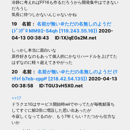
冷静に考えればFF16も作るだろうから開発集中はできない
だろうし
気長に待つしかないんじゃないかね
19 名前：
名前が無い＠ただの名無しのようだ
(ﾄﾞｺｸﾞﾛ MM92-S4qh [119.243.55.16])
2020-
04-13 00:38:43 ID:1X/qEGs2M.net
しっかし本当に面白いな
原作好きなのもあって個人的にかなりハードルを上げてた
はずなのに軽々超えてきやがった
20 名前：
名前が無い＠ただの名無しのようだ (ﾜ
ｯﾁｮｲ b7eb-cppP [218.42.54.135])
2020-04-13
00:38:58 ID:TGU3vH5X0.net
>>17
ドラクエ10はサービス開始時wiiでやってたが毎晩鯖落ち
してすぐに鯖2倍に増設した思い出あったが
今寂しくなってるのか、もう7年くらい？たつから仕方な
いか