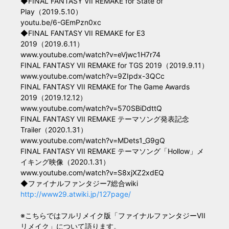
◆FINAL FANTASY VII REMAKE for State of
Play（2019.5.10）
youtu.be/6-GEmPzn0xc
◆FINAL FANTASY VII REMAKE for E3
2019（2019.6.11）
www.youtube.com/watch?v=eVjwc1H7r74
FINAL FANTASY VII REMAKE for TGS 2019（2019.9.11）
www.youtube.com/watch?v=9ZIpdx-3QCc
FINAL FANTASY VII REMAKE for The Game Awards
2019（2019.12.12）
www.youtube.com/watch?v=570SBiDdttQ
FINAL FANTASY VII REMAKE テーマソング発表記念
Trailer（2020.1.31）
www.youtube.com/watch?v=MDets1_G9gQ
FINAL FANTASY VII REMAKE テーマソング「Hollow」メ
イキング映像（2020.1.31）
www.youtube.com/watch?v=S8xjXZ2xdEQ
◆ファイナルファンタジー7総合wiki
http://www29.atwiki.jp/127page/
※こちらではフルリメイク版「ファイナルファンタジーVII
リメイク」について語ります。