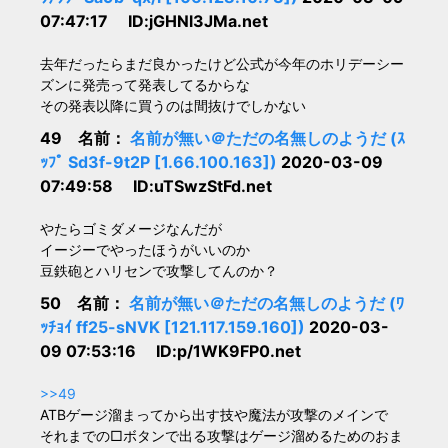
07:47:17 ID:jGHNl3JMa.net
去年だったらまだ良かったけど公式が今年のホリデーシー
ズンに発売って発表してるからな
その発表以降に買うのは間抜けでしかない
49 名前：
名前が無い＠ただの名無しのようだ (ｽ
ｯﾌﾟ Sd3f-9t2P [1.66.100.163])
2020-03-09
07:49:58 ID:uTSwzStFd.net
やたらゴミダメージなんだが
イージーでやったほうがいいのか
豆鉄砲とハリセンで攻撃してんのか？
50 名前：
名前が無い＠ただの名無しのようだ (ﾜ
ｯﾁｮｲ ff25-sNVK [121.117.159.160])
2020-03-
09 07:53:16 ID:p/1WK9FP0.net
>>49
ATBゲージ溜まってから出す技や魔法が攻撃のメインで
それまでの□ボタンで出る攻撃はゲージ溜めるためのおま