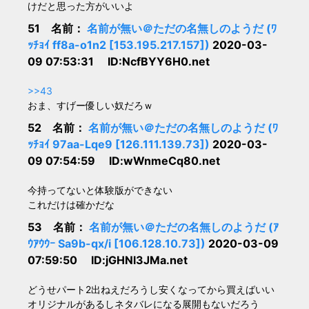
けだと思った方がいいよ
51 名前：
名前が無い＠ただの名無しのようだ (ﾜ
ｯﾁｮｲ ff8a-o1n2 [153.195.217.157])
2020-03-
09 07:53:31 ID:NcfBYY6H0.net
>>43
おま、すげー優しい奴だろｗ
52 名前：
名前が無い＠ただの名無しのようだ (ﾜ
ｯﾁｮｲ 97aa-Lqe9 [126.111.139.73])
2020-03-
09 07:54:59 ID:wWnmeCq80.net
今持ってないと体験版ができない
これだけは確かだな
53 名前：
名前が無い＠ただの名無しのようだ (ｱ
ｳｱｳｳｰ Sa9b-qx/i [106.128.10.73])
2020-03-09
07:59:50 ID:jGHNl3JMa.net
どうせパート2出ねえだろうし安くなってから買えばいい
オリジナルがあるしネタバレになる展開もないだろう