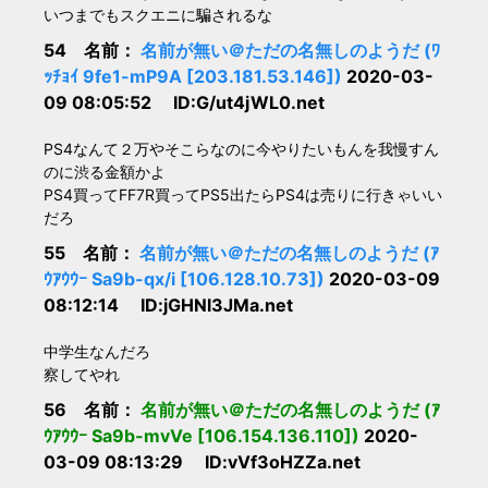
いつまでもスクエニに騙されるな
54 名前：
名前が無い＠ただの名無しのようだ (ﾜ
ｯﾁｮｲ 9fe1-mP9A [203.181.53.146])
2020-03-
09 08:05:52 ID:G/ut4jWL0.net
PS4なんて２万やそこらなのに今やりたいもんを我慢すん
のに渋る金額かよ
PS4買ってFF7R買ってPS5出たらPS4は売りに行きゃいい
だろ
55 名前：
名前が無い＠ただの名無しのようだ (ｱ
ｳｱｳｳｰ Sa9b-qx/i [106.128.10.73])
2020-03-09
08:12:14 ID:jGHNl3JMa.net
中学生なんだろ
察してやれ
56 名前：
名前が無い＠ただの名無しのようだ (ｱ
ｳｱｳｳｰ Sa9b-mvVe [106.154.136.110])
2020-
03-09 08:13:29 ID:vVf3oHZZa.net