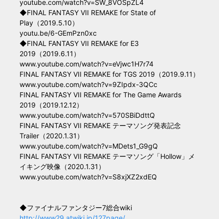
youtube.com/watch?v=SW_8VOSpZL4
◆FINAL FANTASY VII REMAKE for State of
Play（2019.5.10）
youtu.be/6-GEmPzn0xc
◆FINAL FANTASY VII REMAKE for E3
2019（2019.6.11）
www.youtube.com/watch?v=eVjwc1H7r74
FINAL FANTASY VII REMAKE for TGS 2019（2019.9.11）
www.youtube.com/watch?v=9ZIpdx-3QCc
FINAL FANTASY VII REMAKE for The Game Awards
2019（2019.12.12）
www.youtube.com/watch?v=570SBiDdttQ
FINAL FANTASY VII REMAKE テーマソング発表記念
Trailer（2020.1.31）
www.youtube.com/watch?v=MDets1_G9gQ
FINAL FANTASY VII REMAKE テーマソング「Hollow」メ
イキング映像（2020.1.31）
www.youtube.com/watch?v=S8xjXZ2xdEQ
◆ファイナルファンタジー7総合wiki
http://www29.atwiki.jp/127page/