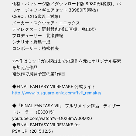
価格：パッケージ版／ダウンロード版 8980円(税抜)、パ
ッケージ＋フィギュアセット 33980円(税抜)
CERO：C(15歳以上対象)
メーカー：スクウェア・エニックス
ディレクター：野村哲也(浜口直樹、鳥山求)
プロデューサー：北瀬佳範
シナリオ：野島一成
コンポーザー：植松伸夫
※本作はミッドガル脱出までの原作を元にオリジナル要素
を加えた作品
複数作で展開予定の第1作目
◆FINAL FANTASY VII REMAKE 公式サイト
http://www.jp.square-enix.com/ffvii_remake/
◆『FINAL FANTASY VII』 フルリメイク作品 ティザー
トレーラー（E32015）
youtube.com/watch?v=Q0zBmW00MX0
◆FINAL FANTASY VII REMAKE for
PSX_JP（2015.12.5）