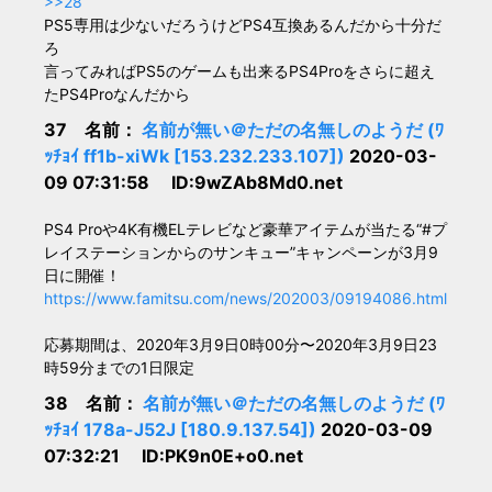
>>28
PS5専用は少ないだろうけどPS4互換あるんだから十分だ
ろ
言ってみればPS5のゲームも出来るPS4Proをさらに超え
たPS4Proなんだから
37 名前：
名前が無い＠ただの名無しのようだ (ﾜ
ｯﾁｮｲ ff1b-xiWk [153.232.233.107])
2020-03-
09 07:31:58 ID:9wZAb8Md0.net
PS4 Proや4K有機ELテレビなど豪華アイテムが当たる“#プ
レイステーションからのサンキュー”キャンペーンが3月9
日に開催！
https://www.famitsu.com/news/202003/09194086.html
応募期間は、2020年3月9日0時00分〜2020年3月9日23
時59分までの1日限定
38 名前：
名前が無い＠ただの名無しのようだ (ﾜ
ｯﾁｮｲ 178a-J52J [180.9.137.54])
2020-03-09
07:32:21 ID:PK9n0E+o0.net