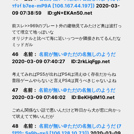
ｯﾁｮｲ b7ee-mP9A [106.167.44.197])
2020-03-
09 07:38:59 ID:gN+EKAn50.net
前スレ>>969のプレート外の建物見てみたけど奥は波打っ
てて埋立て地っぽいな
オリジナルと比べて海に近いっつーか隣接されてるんだな
ミッドガル
46 名前：
名前が無い＠ただの名無しのようだ
2020-03-09 07:40:27 ID:2rkLiqFgp.net
考えてみればPS5が出ればPS4は消えゆく存在だからね
普段ゲームやらないと言えPS4は買うべきじゃないよね
47 名前：
名前が無い＠ただの名無しのようだ
2020-03-09 07:46:02 ID:BeKHjdM10.net
ごめん関係ない話で悪いんだけど昨日から犬が窓に向かっ
て吠えてて怖いんだが
48 名前：
名前が無い＠ただの名無しのようだ (ｱ
ｳｱｳｳｰ Sa9b-qx/i [106.128.10.73])
2020-03-09