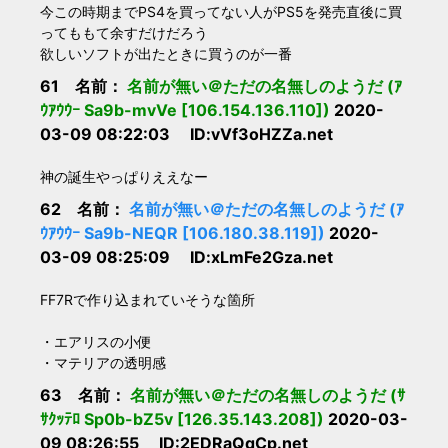
今この時期までPS4を買ってない人がPS5を発売直後に買
ってももて余すだけだろう
欲しいソフトが出たときに買うのが一番
61 名前：
名前が無い＠ただの名無しのようだ (ｱ
ｳｱｳｳｰ Sa9b-mvVe [106.154.136.110])
2020-
03-09 08:22:03 ID:vVf3oHZZa.net
神の誕生やっぱりええなー
62 名前：
名前が無い＠ただの名無しのようだ (ｱ
ｳｱｳｳｰ Sa9b-NEQR [106.180.38.119])
2020-
03-09 08:25:09 ID:xLmFe2Gza.net
FF7Rで作り込まれていそうな箇所
・エアリスの小便
・マテリアの透明感
63 名前：
名前が無い＠ただの名無しのようだ (ｻ
ｻｸｯﾃﾛ Sp0b-bZ5v [126.35.143.208])
2020-03-
09 08:26:55 ID:2EDRaQqCp.net