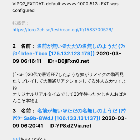
VIPQ2_EXTDAT: default:vvvvvv:1000:512:: EXT was
configured
転載元：
https://toro.2ch.sc/test/read.cgi/ff/1583700526/
2 名前：
名前が無い＠ただの名無しのようだ (ﾜｯ
ﾁｮｲ bfee-Tbco [175.132.123.179])
2020-03-
09 06:16:11 ID:+B0jIFxn0.net
(´･ω･`)20代で最近FF7したような奴がリメイクの動画見
たりプレイして大袈裟リアクションしてる外人ムカつくよ
ね
オリジナルリアルタイムでして23年待ったおじさんおばさ
んこそ本物よ
3 名前：
名前が無い＠ただの名無しのようだ (ｱｳ
ｱｳｳｰ Sa9b-8WdJ [106.133.131.137])
2020-03-
09 06:20:41 ID:YP8xIZVia.net
>>1
ちゃいかなぁ