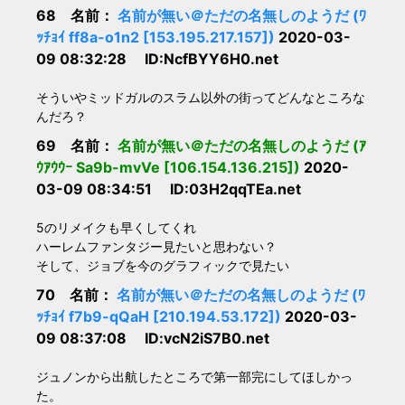
68 名前：
名前が無い＠ただの名無しのようだ (ﾜ
ｯﾁｮｲ ff8a-o1n2 [153.195.217.157])
2020-03-
09 08:32:28 ID:NcfBYY6H0.net
そういやミッドガルのスラム以外の街ってどんなところな
んだろ？
69 名前：
名前が無い＠ただの名無しのようだ (ｱ
ｳｱｳｳｰ Sa9b-mvVe [106.154.136.215])
2020-
03-09 08:34:51 ID:03H2qqTEa.net
5のリメイクも早くしてくれ
ハーレムファンタジー見たいと思わない？
そして、ジョブを今のグラフィックで見たい
70 名前：
名前が無い＠ただの名無しのようだ (ﾜ
ｯﾁｮｲ f7b9-qQaH [210.194.53.172])
2020-03-
09 08:37:08 ID:vcN2iS7B0.net
ジュノンから出航したところで第一部完にしてほしかっ
た。