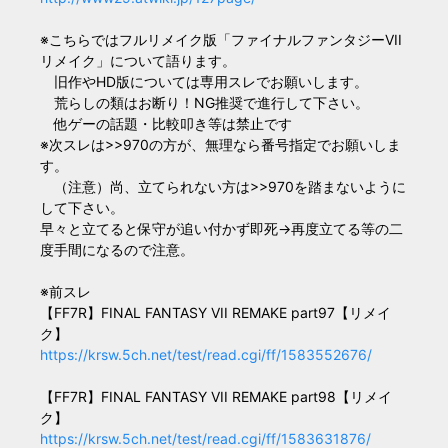
※こちらではフルリメイク版「ファイナルファンタジーVII
リメイク」について語ります。
旧作やHD版については専用スレでお願いします。
荒らしの類はお断り！NG推奨で進行して下さい。
他ゲーの話題・比較叩き等は禁止です
※次スレは>>970の方が、無理なら番号指定でお願いしま
す。
（注意）尚、立てられない方は>>970を踏まないように
して下さい。
早々と立てると保守が追い付かず即死→再度立てる等の二
度手間になるので注意。
※前スレ
【FF7R】FINAL FANTASY VII REMAKE part97【リメイ
ク】
https://krsw.5ch.net/test/read.cgi/ff/1583552676/
【FF7R】FINAL FANTASY VII REMAKE part98【リメイ
ク】
https://krsw.5ch.net/test/read.cgi/ff/1583631876/