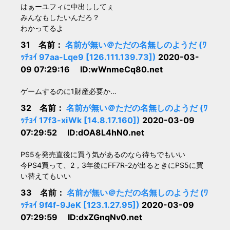
はぁーユフィに中出ししてぇ
みんなもしたいんだろ？
わかってるよ
31 名前：
名前が無い＠ただの名無しのようだ (ﾜ
ｯﾁｮｲ 97aa-Lqe9 [126.111.139.73])
2020-03-
09 07:29:16 ID:wWnmeCq80.net
ゲームするのに1財産必要か…
32 名前：
名前が無い＠ただの名無しのようだ (ﾜ
ｯﾁｮｲ 17f3-xiWk [14.8.17.160])
2020-03-09
07:29:52 ID:dOA8L4hN0.net
PS5を発売直後に買う気があるのなら待ちでもいい
今PS4買って、2，3年後にFF7R-2が出るときにPS5に買
い替えてもいい
33 名前：
名前が無い＠ただの名無しのようだ (ﾜ
ｯﾁｮｲ 9f4f-9JeK [123.1.27.95])
2020-03-09
07:29:59 ID:dxZGnqNv0.net