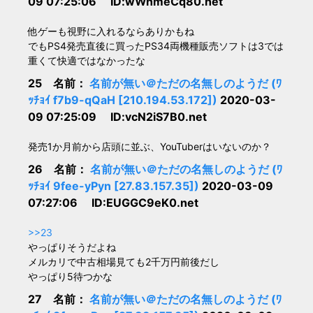
09 07:25:06 ID:wWnmeCq80.net
他ゲーも視野に入れるならありかもね
でもPS4発売直後に買ったPS34両機種販売ソフトは3では
重くて快適ではなかったな
25 名前：
名前が無い＠ただの名無しのようだ (ﾜ
ｯﾁｮｲ f7b9-qQaH [210.194.53.172])
2020-03-
09 07:25:09 ID:vcN2iS7B0.net
発売1か月前から店頭に並ぶ、YouTuberはいないのか？
26 名前：
名前が無い＠ただの名無しのようだ (ﾜ
ｯﾁｮｲ 9fee-yPyn [27.83.157.35])
2020-03-09
07:27:06 ID:EUGGC9eK0.net
>>23
やっぱりそうだよね
メルカリで中古相場見ても2千万円前後だし
やっぱり5待つかな
27 名前：
名前が無い＠ただの名無しのようだ (ﾜ