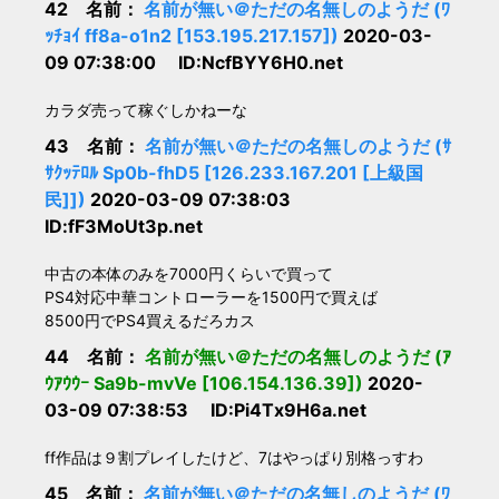
42 名前：
名前が無い＠ただの名無しのようだ (ﾜ
ｯﾁｮｲ ff8a-o1n2 [153.195.217.157])
2020-03-
09 07:38:00 ID:NcfBYY6H0.net
カラダ売って稼ぐしかねーな
43 名前：
名前が無い＠ただの名無しのようだ (ｻ
ｻｸｯﾃﾛﾙ Sp0b-fhD5 [126.233.167.201 [上級国
民]])
2020-03-09 07:38:03
ID:fF3MoUt3p.net
中古の本体のみを7000円くらいで買って
PS4対応中華コントローラーを1500円で買えば
8500円でPS4買えるだろカス
44 名前：
名前が無い＠ただの名無しのようだ (ｱ
ｳｱｳｳｰ Sa9b-mvVe [106.154.136.39])
2020-
03-09 07:38:53 ID:Pi4Tx9H6a.net
ff作品は９割プレイしたけど、7はやっぱり別格っすわ
45 名前：
名前が無い＠ただの名無しのようだ (ﾜ