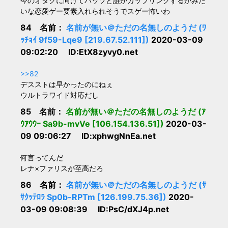
今のオタクに向けてバッツと誰がカップリングするかみた
いな恋愛ゲー要素入れられそうでスゲー怖いわ
84 名前：
名前が無い＠ただの名無しのようだ (ﾜ
ｯﾁｮｲ 9f59-Lqe9 [219.67.52.111])
2020-03-09
09:02:20 ID:EtX8zyvy0.net
>>82
デスストは早かったのにねぇ
ウルトラワイド対応だし
85 名前：
名前が無い＠ただの名無しのようだ (ｱ
ｳｱｳｳｰ Sa9b-mvVe [106.154.136.51])
2020-03-
09 09:06:27 ID:xphwgNnEa.net
何言ってんだ
レナ×ファリスが至高だろ
86 名前：
名前が無い＠ただの名無しのようだ (ｻ
ｻｸｯﾃﾛﾗ Sp0b-RPTm [126.199.75.36])
2020-
03-09 09:08:39 ID:PsC/dXJ4p.net