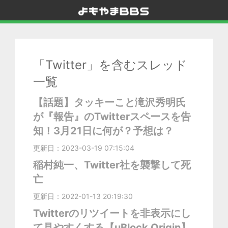
「Twitter」を含むスレッド
一覧
【話題】タッキーこと滝沢秀明氏
が『報告』のTwitterスペースを告
知！3月21日に何が？予想は？
更新日：2023-03-19 07:15:04
稲村純一、Twitter社を襲撃して死
亡
更新日：2022-01-13 20:19:30
Twitterのリツイートを非表示にし
て見やすくする【uBlock Origin】