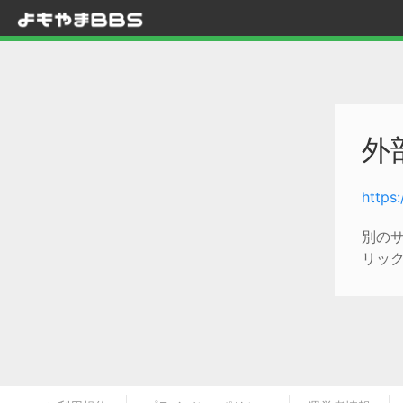
外
https
別の
リッ