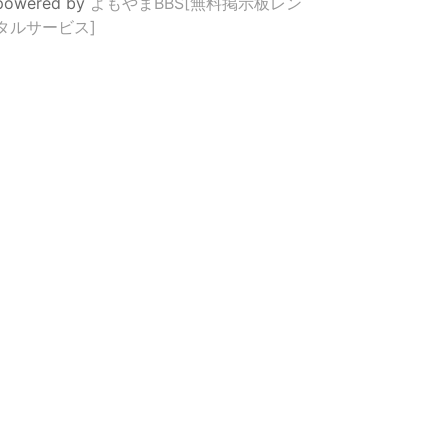
powered by
よもやまBBS[無料掲示板レン
タルサービス]