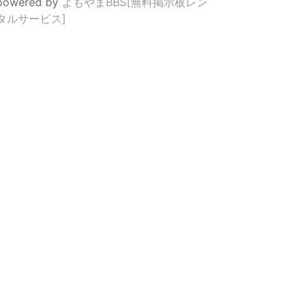
powered by
よもやまBBS[無料掲示板レン
タルサービス]