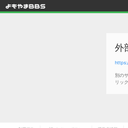
外
https
別の
リッ