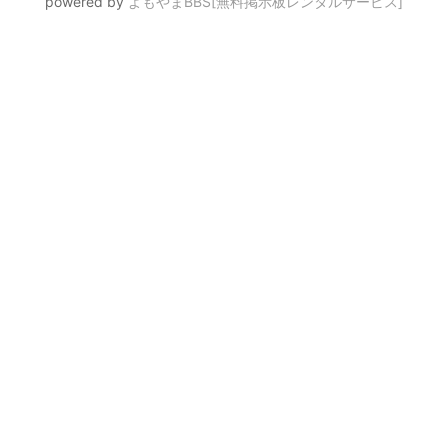
powered by
よもやまBBS[無料掲示板レンタルサービス]