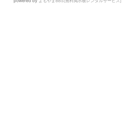
powered by
よもやまBBS[無料掲示板レンタルサービス]