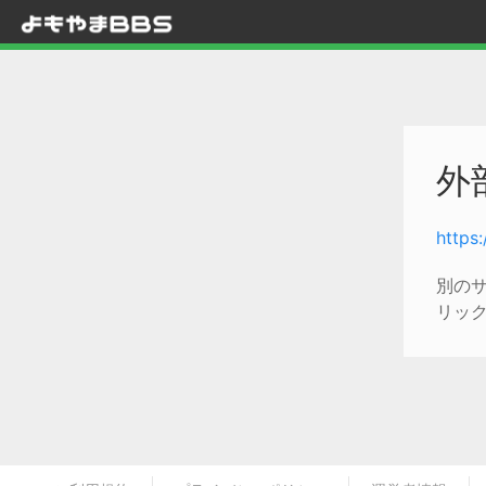
外
https
別の
リッ