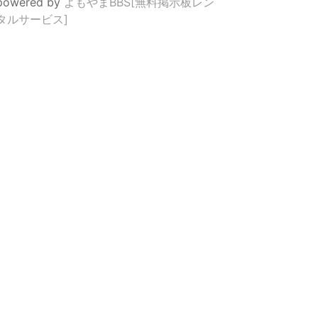
powered by
よもやまBBS[無料掲示板レン
タルサービス]