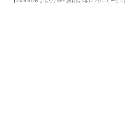
powered by
よもやまBBS[無料掲示板レンタルサービス]