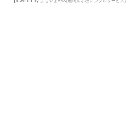
powered by
よもやまBBS[無料掲示板レンタルサービス]