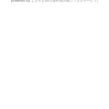
powered by
よもやまBBS[無料掲示板レンタルサービス]