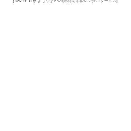
powered by
よもやまBBS[無料掲示板レンタルサービス]