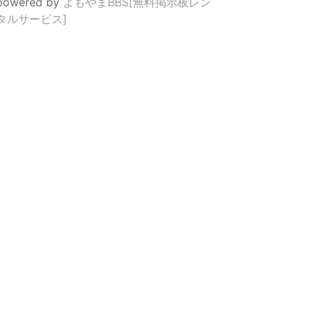
powered by
よもやまBBS[無料掲示板レン
タルサービス]