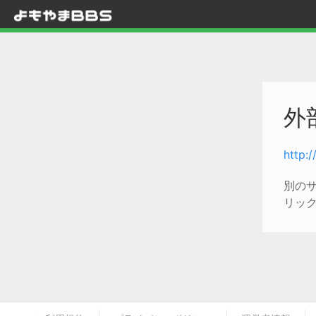
外
http:
別の
リッ