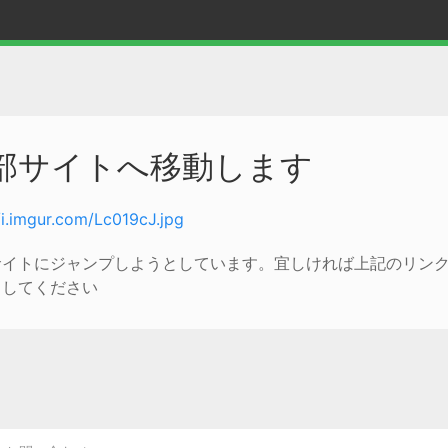
部サイトへ移動します
/i.imgur.com/Lc019cJ.jpg
サイトにジャンプしようとしています。宜しければ上記のリン
クしてください