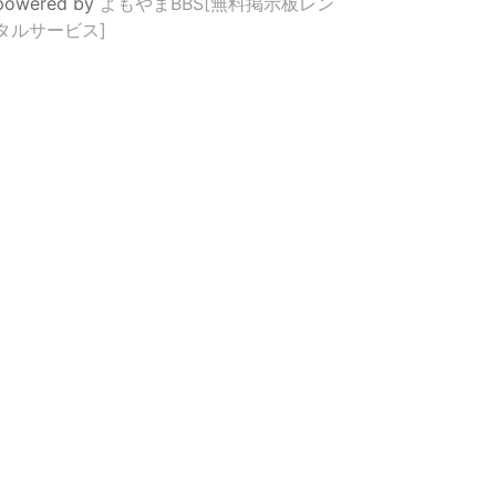
powered by
よもやまBBS[無料掲示板レン
タルサービス]