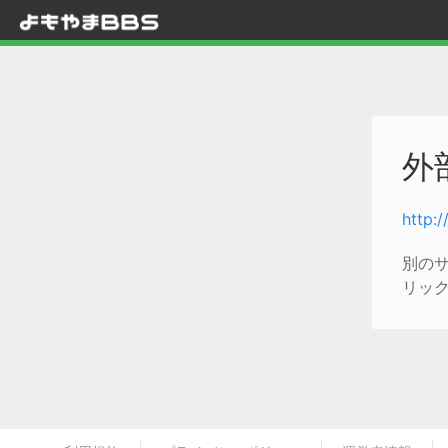
外
http:/
別の
リッ